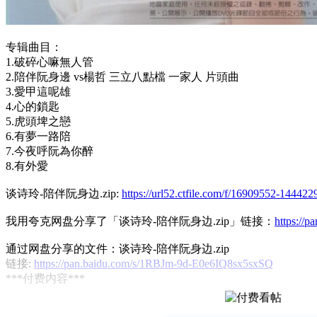
专辑曲目：
1.破碎心嘛無人管
2.陪伴阮身邊 vs楊哲 三立八點檔 一家人 片頭曲
3.愛甲這呢雄
4.心的鎖匙
5.虎頭埤之戀
6.有夢一路陪
7.今夜呼阮為你醉
8.有外愛
谈诗玲-陪伴阮身边.zip:
https://url52.ctfile.com/f/16909552-1444
我用夸克网盘分享了「谈诗玲-陪伴阮身边.zip」链接：
https://p
通过网盘分享的文件：谈诗玲-陪伴阮身边.zip
链接:
https://pan.baidu.com/s/1RBJm-9d-E0e6IQ8sx5sxSQ
***付费内容***