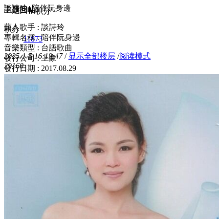
談詩玲 -陪伴阮身邊
主题
回帖
积分
藝人歌手 : 談詩玲
积分
專輯名稱 : 陪伴阮身邊
11873
音樂類型 : 台語歌曲
2025-1-5 16:19:47
/
显示全部楼层
/
阅读模式
發行公司 : 上豪
2916
0
發行日期 : 2017.08.29