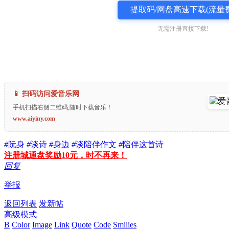
提取码/网盘高速下载(流量费
无需注册直接下载!
📱 扫码访问爱音乐网
手机扫描右侧二维码,随时下载音乐！
www.aiyiny.com
#
阮身
#
谈诗
#
身边
#
谈陪伴作文
#
陪伴这首诗
注册城通盘奖励10元，时不再来！
回复
举报
返回列表
发新帖
高级模式
B
Color
Image
Link
Quote
Code
Smilies