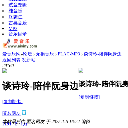
试音专辑
纯音乐
DJ舞曲
古典音乐
MP3
音乐目录
爱音乐网
»
论坛
›
无损音乐
›
FLAC-MP3
›
谈诗玲-陪伴阮身边
返回列表
发新帖
2916
0
谈诗玲-陪伴阮
谈诗玲-陪伴阮身边
[复制链接]
[复制链接]
匿名网友
本帖最后由 匿名网友 于 2025-1-5 16:22 编辑
2191
2
1万