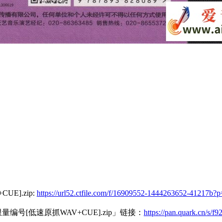
].zip:
https://url52.ctfile.com/f/16909552-1444263652-41217b?
号[低速原抓WAV+CUE].zip」链接：
https://pan.quark.cn/s/f