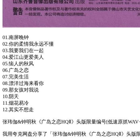
01.南屏晚钟
02.你的柔情我永远不懂
03.我要我们在一起
04.爱江山更爱美人
05.恼人的秋风
06.广岛之恋
07.完美生活
08.漂洋过海来看你
09.那女孩对我说
10.阴天
11.烟花易冷
12.其实不想走
张玮伽&钟明秋《广岛之恋HQⅡ》头版限量编号[低速原抓WAV+CUE
我用夸克网盘分享了「张玮伽&钟明秋《广岛之恋HQⅡ》头版限量编