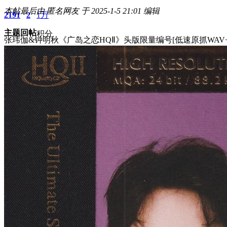
本帖最后由 匿名网友 于 2025-1-5 21:01 编辑
2191
2
1万
主题
回帖
积分
张玮伽&钟明秋《广岛之恋HQⅡ》头版限量编号[低速原抓WAV+
积分
11873
2025-1-5 20:57:03
/
显示全部楼层
/
阅读模式
2911
0