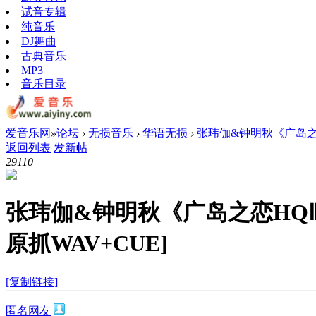
试音专辑
纯音乐
DJ舞曲
古典音乐
MP3
音乐目录
爱音乐网
»
论坛
›
无损音乐
›
华语无损
›
张玮伽&钟明秋《广岛之恋
返回列表
发新帖
2911
0
张玮伽&钟明秋《广岛之恋HQ
原抓WAV+CUE]
[复制链接]
匿名网友