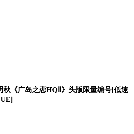
明秋《广岛之恋HQⅡ》头版限量编号[低速
UE]