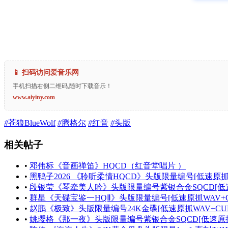
📱 扫码访问爱音乐网
手机扫描右侧二维码,随时下载音乐！
www.aiyiny.com
#
苍狼BlueWolf
#
腾格尔
#
红音
#
头版
相关帖子
•
邓伟标《音画禅笛》HQCD（红音堂唱片 ）
•
黑鸭子2026 《聆听柔情HQCD》头版限量编号[低速原抓W
•
段银莹《琴牵美人吟》头版限量编号紫银合金SQCD[低速原
•
群星《天碟宝鉴一HQⅡ》头版限量编号[低速原抓WAV+C
•
赵鹏《极致》头版限量编号24K金碟[低速原抓WAV+CUE
•
姚璎格《那一夜》头版限量编号紫银合金SQCD[低速原抓W