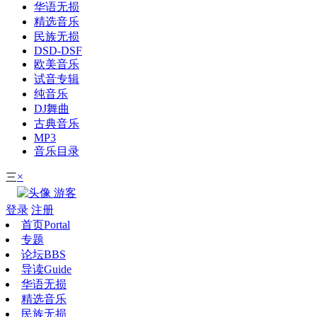
华语无损
精选音乐
民族无损
DSD-DSF
欧美音乐
试音专辑
纯音乐
DJ舞曲
古典音乐
MP3
音乐目录
×
三
游客
登录
注册
首页
Portal
专题
论坛
BBS
导读
Guide
华语无损
精选音乐
民族无损