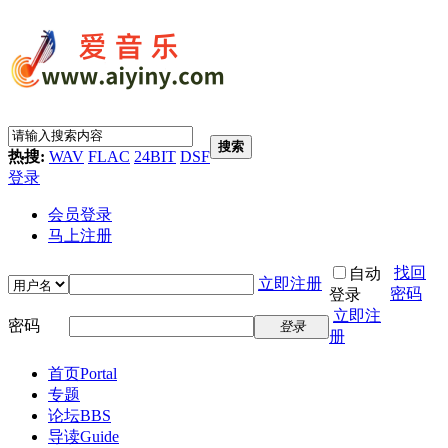
搜索
热搜:
WAV
FLAC
24BIT
DSF
登录
会员登录
马上注册
找回
自动
立即注册
密码
登录
立即注
密码
登录
册
首页
Portal
专题
论坛
BBS
导读
Guide