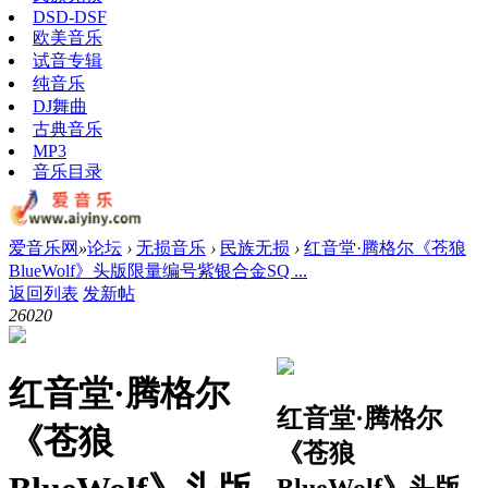
DSD-DSF
欧美音乐
试音专辑
纯音乐
DJ舞曲
古典音乐
MP3
音乐目录
爱音乐网
»
论坛
›
无损音乐
›
民族无损
›
红音堂·腾格尔《苍狼
BlueWolf》头版限量编号紫银合金SQ ...
返回列表
发新帖
2602
0
红音堂·腾格尔
红音堂·腾格尔
《苍狼
《苍狼
BlueWolf》头版