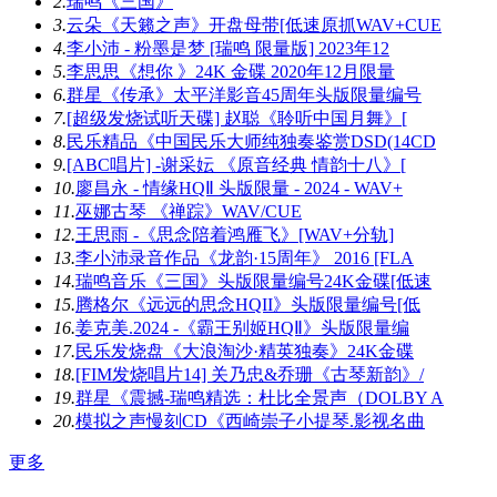
2.
瑞鸣《三国》
3.
云朵《天籁之声》开盘母带[低速原抓WAV+CUE
4.
李小沛 - 粉墨是梦 [瑞鸣 限量版] 2023年12
5.
李思思《想你 》24K 金碟 2020年12月限量
6.
群星《传承》太平洋影音45周年头版限量编号
7.
[超级发烧试听天碟] 赵聪《聆听中国月舞》[
8.
民乐精品《中国民乐大师纯独奏鉴赏DSD(14CD
9.
[ABC唱片] -谢采妘 《原音经典 情韵十八》[
10.
廖昌永 - 情缘HQⅡ 头版限量 - 2024 - WAV+
11.
巫娜古琴 《禅踪》WAV/CUE
12.
王思雨 -《思念陪着鸿雁飞》[WAV+分轨]
13.
李小沛录音作品《龙韵·15周年》 2016 [FLA
14.
瑞鸣音乐《三国》头版限量编号24K金碟[低速
15.
腾格尔《远远的思念HQII》头版限量编号[低
16.
姜克美.2024 -《霸王别姬HQⅡ》头版限量编
17.
民乐发烧盘《大浪淘沙·精英独奏》24K金碟
18.
[FIM发烧唱片14] 关乃忠&乔珊《古琴新韵》/
19.
群星《震撼-瑞鸣精选：杜比全景声（DOLBY A
20.
模拟之声慢刻CD《西崎崇子小提琴.影视名曲
更多