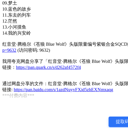
09.梦土
10.蓝色的故乡
11.东去的列车
12.茫然
13.小河摸鱼
14.我的兴安岭
红音堂·腾格尔《苍狼 Blue Wolf》头版限量编号紫银合金SQCD[低
p=9632
(访问密码: 9632)
我用夸克网盘分享了「红音堂·腾格尔《苍狼 Blue Wolf》头版限量
链接：
https://pan.quark.cn/s/d262af4572f4
通过网盘分享的文件：红音堂·腾格尔《苍狼 Blue Wolf》头版限量
链接:
https://pan.baidu.com/s/1azdNuyvFXid5zhEXNmxaqg
***付费内容***
提取码