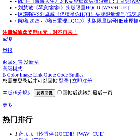
•
陈佳-《海海人生》24K黄金母盘头版限量1：1 直刻(WAV
•
刘慧敏《琴意绵绵Ⅱ》头版限量HQCD [WAV+CUE]
•
区瑞强VS刘卓威《仍弦是你HQII》头版限量编号[低速原抓
•
陈曦.2025 -《曦日重现HQCD》头版限量编号[低速原抓W
注册城通盘奖励10元，时不再来！
回复
举报
返回列表
发新帖
高级模式
B
Color
Image
Link
Quote
Code
Smilies
您需要登录后才可以回帖
登录
|
立即注册
本版积分规则
回帖后跳转到最后一页
发表回复
更多
热门排行
1.
萨顶顶《怜香伴 HQCDⅡ》[WAV+CUE]