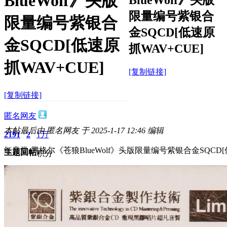
BlueWolf》头版
限量编号紫银合
限量编号紫银合
金SQCD[低速原
金SQCD[低速原
抓WAV+CUE]
抓WAV+CUE]
[复制链接]
[复制链接]
匿名网友
本帖最后由 匿名网友 于 2025-1-17 12:46 编辑
2191
2
1万
红音堂·腾格尔《苍狼BlueWolf》头版限量编号紫银合金SQCD[
主题
回帖
积分
积分
11873
2025-1-17 12:13:32
/
显示全部楼层
/
阅读模式
2602
0