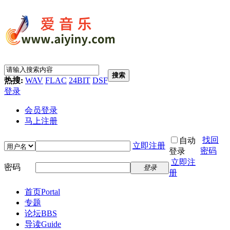
搜索
热搜:
WAV
FLAC
24BIT
DSF
登录
会员登录
马上注册
找回
自动
立即注册
密码
登录
立即注
密码
登录
册
首页
Portal
专题
论坛
BBS
导读
Guide