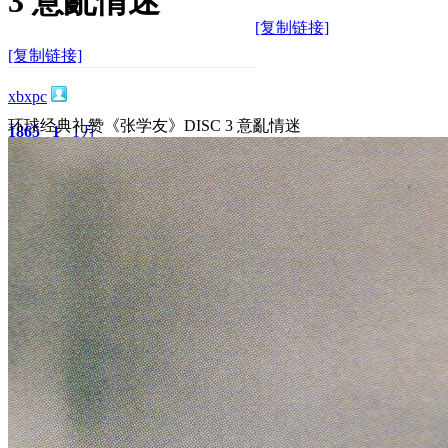
3 意亂情迷
[复制链接]
[复制链接]
xbxpc
环球经典礼赞《张学友》DISC 3 意亂情迷
1865
1
1万
主题
回帖
积分
积分
10117
2025-2-3 17:35:29
/
显示全部楼层
/
阅读模式
2641
0