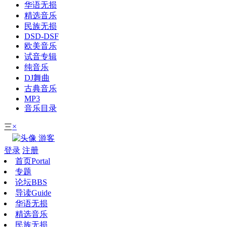
华语无损
精选音乐
民族无损
DSD-DSF
欧美音乐
试音专辑
纯音乐
DJ舞曲
古典音乐
MP3
音乐目录
×
三
游客
登录
注册
首页
Portal
专题
论坛
BBS
导读
Guide
华语无损
精选音乐
民族无损