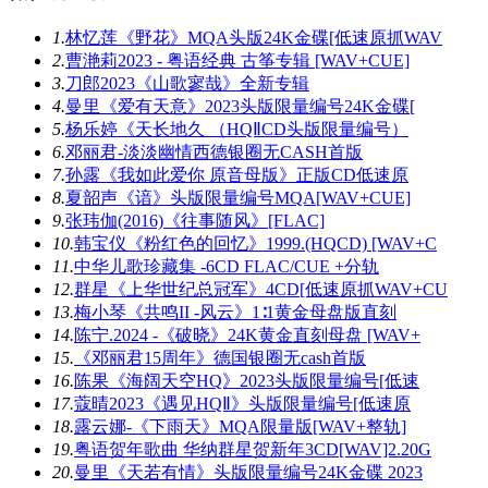
1.
林忆莲《野花》MQA头版24K金碟[低速原抓WAV
2.
曹滟莉2023 - 粤语经典 古筝专辑 [WAV+CUE]
3.
刀郎2023《山歌寥哉》全新专辑
4.
曼里《爱有天意》2023头版限量编号24K金碟[
5.
杨乐婷《天长地久 （HQⅡCD头版限量编号）
6.
邓丽君-淡淡幽情西德银圈无CASH首版
7.
孙露《我如此爱你 原音母版》正版CD低速原
8.
夏韶声《谙》头版限量编号MQA[WAV+CUE]
9.
张玮伽(2016)《往事随风》[FLAC]
10.
韩宝仪《粉红色的回忆》1999.(HQCD) [WAV+C
11.
中华儿歌珍藏集 -6CD FLAC/CUE +分轨
12.
群星《上华世纪总冠军》4CD[低速原抓WAV+CU
13.
梅小琴《共鸣II -风云》1∶1黄金母盘版直刻
14.
陈宁.2024 -《破晓》24K黄金直刻母盘 [WAV+
15.
《邓丽君15周年》德国银圈无cash首版
16.
陈果《海阔天空HQ》2023头版限量编号[低速
17.
蔻晴2023《遇见HQⅡ》头版限量编号[低速原
18.
露云娜-《下雨天》MQA限量版[WAV+整轨]
19.
粤语贺年歌曲 华纳群星贺新年3CD[WAV]2.20G
20.
曼里《天若有情》头版限量编号24K金碟 2023