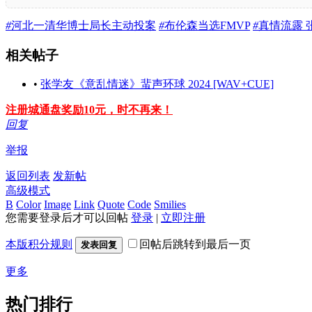
#
河北一清华博士局长主动投案
#
布伦森当选FMVP
#
真情流露 
相关帖子
•
张学友《意乱情迷》蜚声环球 2024 [WAV+CUE]
注册城通盘奖励10元，时不再来！
回复
举报
返回列表
发新帖
高级模式
B
Color
Image
Link
Quote
Code
Smilies
您需要登录后才可以回帖
登录
|
立即注册
本版积分规则
回帖后跳转到最后一页
发表回复
更多
热门排行