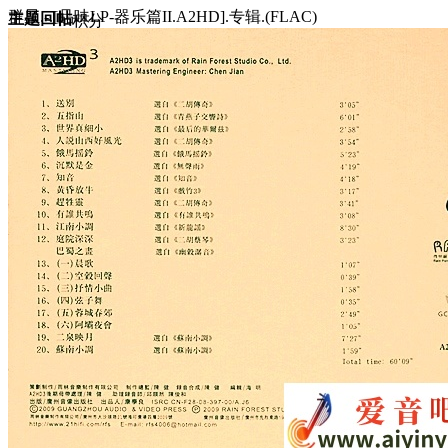
群星.-.[品味LP-器乐篇II.A2HD].专辑.(FLAC)
主题
回帖
积分
积分
10117
2025-2-10 15:46:02
/
显示全部楼层
/
阅读模式
2476
0