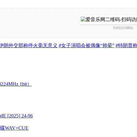
扫码访问网站
伊朗外交部称停火毫无意义
#
女子演唱会被偶像“帅晕”
#
特朗普
224MHz 1bit）
 [2025] 24-96
K金碟WAV+CUE