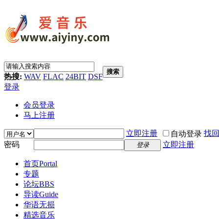
搜索
热搜:
WAV
FLAC
24BIT
DSF
登录
会员登录
马上注册
立即注册
找
自动登录
密码
立即注册
登录
首页
Portal
专题
论坛
BBS
导读
Guide
华语无损
精选音乐