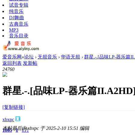
试音专辑
纯音乐
DJ舞曲
古典音乐
MP3
音乐目录
爱音乐网
»
论坛
›
无损音乐
›
华语无损
›
群星.-.[品味LP-器乐篇II.
返回列表
发新帖
2476
0
群星.-.[品味LP-器乐篇II.A2HD]
[复制链接]
xbxpc
本帖最后由 xbxpc 于 2025-2-10 15:51 编辑
1865
1
1万