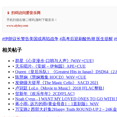
📱 扫码访问爱音乐网
手机扫描右侧二维码,随时下载音乐！
www.aiyiny.com
#
伊朗议长警告美国或再陷战争
#
高考后迎刷酸热潮 医生提醒
#
相关帖子
•
群星《心灵漫步·口哨与人声》[WAV+CUE]
•
天乐唱片-《安妮－伊甸园》APE+CUE
•
Queen（皇后乐队）《Greatest Hits in Japan》DSD64（2.8
•
陈慧娴《慧娴雅集 HQCD》WAV+CUE
•
发烧级大提琴《The Magic Cello》 SACD 2021
•
卢冠廷 LoLo《Movie to Music》2018 [FLAC整轨]
•
贺新年《欢乐年年》2CD[FLAC]
•
Noah Cyrus - I WANT MY LOVED ONES TO GO WITH ME
•
蒋小雨- 远方的雨(黄金母盘1：1直刻版）WAV
•
万宝路2 西部大赶集2Happy Trails ROUND-UP 2－24