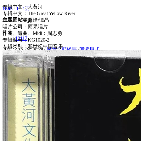
专辑中文：大黄河
1865
1
1万
专辑中文：The Great Yellow River
主题
回帖
独 唱：吴雁泽/谭晶
积分
唱片公司：雨果唱片
积分
作曲、编曲、Midi：周志勇
10117
专辑编号：KG1020-2
专辑类别：新世纪中国音乐
2025-2-13 19:59:59
/
显示全部楼层
/
阅读模式
2599
0