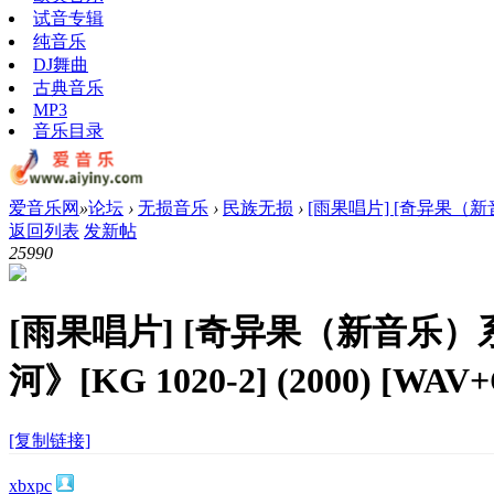
试音专辑
纯音乐
DJ舞曲
古典音乐
MP3
音乐目录
爱音乐网
»
论坛
›
无损音乐
›
民族无损
›
[雨果唱片] [奇异果（新音
返回列表
发新帖
2599
0
[雨果唱片] [奇异果（新音乐）系
河》[KG 1020-2] (2000) [WAV
[复制链接]
xbxpc