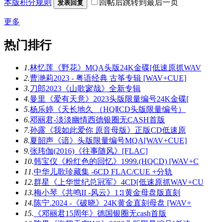
本版积分规则
回帖后跳转到最后一页
发表回复
更多
热门排行
1.
林忆莲《野花》MQA头版24K金碟[低速原抓WAV
2.
曹滟莉2023 - 粤语经典 古筝专辑 [WAV+CUE]
3.
刀郎2023《山歌寥哉》全新专辑
4.
曼里《爱有天意》2023头版限量编号24K金碟[
5.
杨乐婷《天长地久 （HQⅡCD头版限量编号）
6.
邓丽君-淡淡幽情西德银圈无CASH首版
7.
孙露《我如此爱你 原音母版》正版CD低速原
8.
夏韶声《谙》头版限量编号MQA[WAV+CUE]
9.
张玮伽(2016)《往事随风》[FLAC]
10.
韩宝仪《粉红色的回忆》1999.(HQCD) [WAV+C
11.
中华儿歌珍藏集 -6CD FLAC/CUE +分轨
12.
群星《上华世纪总冠军》4CD[低速原抓WAV+CU
13.
梅小琴《共鸣II -风云》1∶1黄金母盘版直刻
14.
陈宁.2024 -《破晓》24K黄金直刻母盘 [WAV+
15.
《邓丽君15周年》德国银圈无cash首版