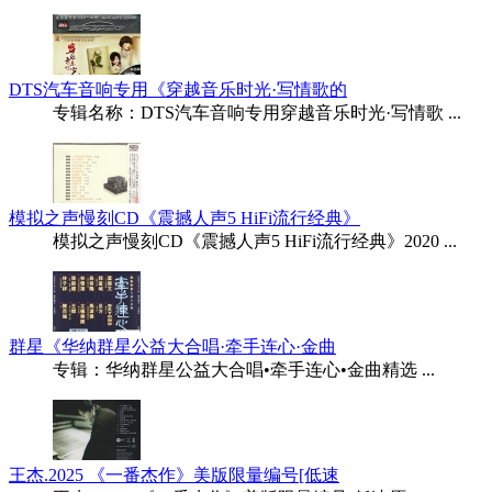
DTS汽车音响专用《穿越音乐时光·写情歌的
专辑名称：DTS汽车音响专用穿越音乐时光·写情歌 ...
模拟之声慢刻CD《震撼人声5 HiFi流行经典》
模拟之声慢刻CD《震撼人声5 HiFi流行经典》2020 ...
群星《华纳群星公益大合唱·牵手连心·金曲
专辑：华纳群星公益大合唱•牵手连心•金曲精选 ...
王杰.2025 《一番杰作》美版限量编号[低速