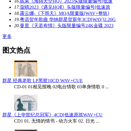
16.
陈果《海阔天空HQ》2023头版限量编号[低速
17.
蔻晴2023《遇见HQⅡ》头版限量编号[低速原
18.
露云娜-《下雨天》MQA限量版[WAV+整轨]
19.
粤语贺年歌曲 华纳群星贺新年3CD[WAV]2.20G
20.
曼里《天若有情》头版限量编号24K金碟 2023
更多
图文热点
群星 经典老歌 LP黑胶10CD WAV+CUE
CD-01 01相见恨晚 02电台情歌 03单身情歌 0 ...
群星《上华世纪总冠军》4CD[低速原抓WAV+CU
CD1 01. 无情的情书 - 动力火车 02. 日光 ...