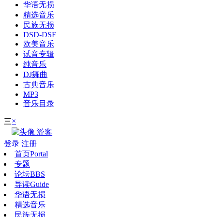
华语无损
精选音乐
民族无损
DSD-DSF
欧美音乐
试音专辑
纯音乐
DJ舞曲
古典音乐
MP3
音乐目录
×
三
游客
登录
注册
首页
Portal
专题
论坛
BBS
导读
Guide
华语无损
精选音乐
民族无损