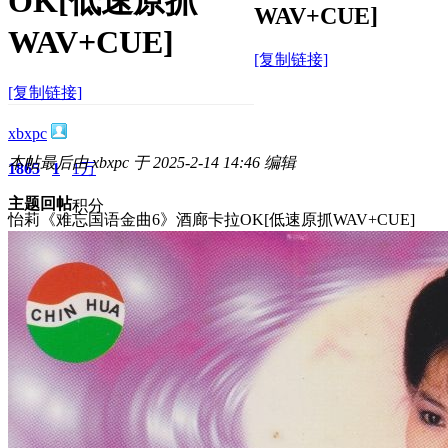
OK[低速原抓
WAV+CUE]
WAV+CUE]
[复制链接]
[复制链接]
xbxpc
本帖最后由 xbxpc 于 2025-2-14 14:46 编辑
1865
1
1万
主题
回帖
积分
怡莉《难忘国语金曲6》酒廊卡拉OK[低速原抓WAV+CUE]
积分
10117
2025-2-14 14:45:12
/
显示全部楼层
/
阅读模式
2805
0