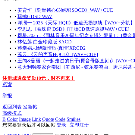
•
姜育恒《刻骨铭心6N纯银SQCD》WAV+CUE
•
瑞鸣6 DSD WAV
•
洋澜一 2025《天际 HQII》低速无损抓轨【WAV+分轨】
•
李思思《卷珠帘 DSD》[正版CD低速原抓WAV+CUE]
•
群星.2025 -《雨林音乐20周年纪念专辑》限量1：1黄金
•
林忆莲 白金珍藏版 SACD
•
蔡幸娟.-.[绝版情歌·真情]XRCD2
•
苏云-《云的声音HQCD》[WAV+CUE]
•
王闻&曼丽《一起走过的日子(原音母版直刻)》[WAV+CU
•
意大利独奏家合奏团《罗西尼 - 弦乐奏鸣曲、唐尼采蒂 - 弦
注册城通盘奖励10元，时不再来！
回复
举报
返回列表
发新帖
高级模式
B
Color
Image
Link
Quote
Code
Smilies
您需要登录后才可以回帖
登录
|
立即注册