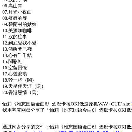
06.高山青
07.月光小夜曲
08.癡癡的等
09.碧蘭村的姑娘
10.美酒加咖啡
11.淚的往事
12.到底愛我不愛
13.酒醒夢已殘
14.心有千千結
15.問彩虹
16.空留回憶
17.心聲淚痕
18.幹一杯（閩）
19.天星伴天涯（閩）
20.香港戀情（閩）
怡莉《难忘国语金曲6》酒廊卡拉OK[低速原抓WAV+CUE].zip:
我用夸克网盘分享了「怡莉《难忘国语金曲6》酒廊卡拉OK[低速原抓
通过网盘分享的文件：怡莉《难忘国语金曲6》酒廊卡拉OK[低速原抓