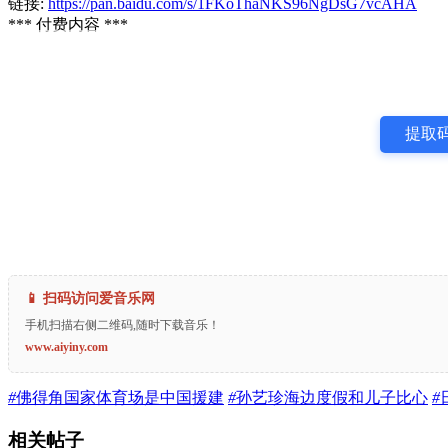
链接:
https://pan.baidu.com/s/1FKoThaNKS96NgDsG7vcAHA
*** 付费内容 ***
提取码
📱 扫码访问爱音乐网
手机扫描右侧二维码,随时下载音乐！
www.aiyiny.com
#
佛得角国家体育场是中国援建
#
孙艺珍海边度假和儿子比心
#
相关帖子