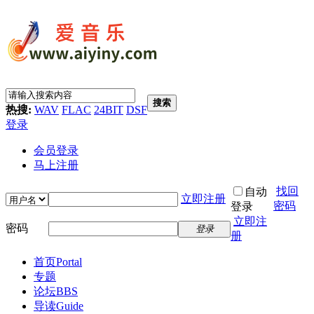
搜索
热搜:
WAV
FLAC
24BIT
DSF
登录
会员登录
马上注册
找回
自动
立即注册
密码
登录
立即注
密码
登录
册
首页
Portal
专题
论坛
BBS
导读
Guide