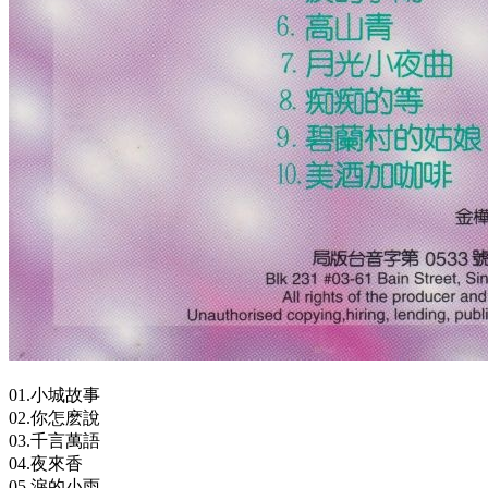
01.小城故事
02.你怎麽說
03.千言萬語
04.夜來香
05.淚的小雨