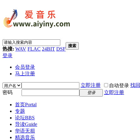
搜索
热搜:
WAV
FLAC
24BIT
DSF
登录
会员登录
马上注册
立即注册
找
自动登录
密码
立即注册
登录
首页
Portal
专题
论坛
BBS
导读
Guide
华语无损
精选音乐