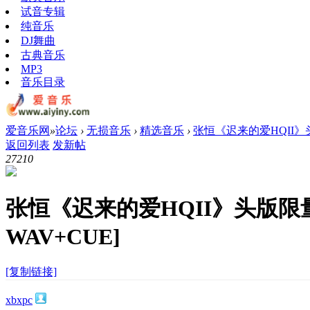
试音专辑
纯音乐
DJ舞曲
古典音乐
MP3
音乐目录
爱音乐网
»
论坛
›
无损音乐
›
精选音乐
›
张恒《迟来的爱HQII》头
返回列表
发新帖
2721
0
张恒《迟来的爱HQII》头版限
WAV+CUE]
[复制链接]
xbxpc