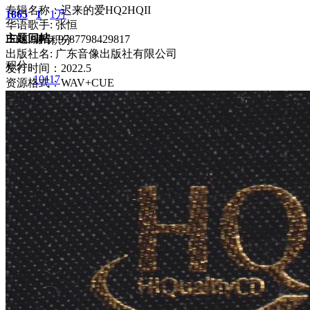
专辑名称：迟来的爱HQ2HQII
1865
1
1万
华语歌手: 张恒
主题
回帖
ISRC编号: 9787798429817
积分
出版社名: 广东音像出版社有限公司
积分
发行时间：2022.5
10117
资源格式：WAV+CUE
2025-2-24 21:26:21
/
显示全部楼层
/
阅读模式
2721
0