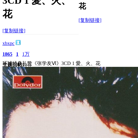
3CD 1 愛、火、
花
花
[复制链接]
[复制链接]
xbxpc
1865
1
1万
环球经典礼赞《张学友Ⅵ》3CD 1 愛、火、花
主题
回帖
积分
积分
10117
2025-2-26 15:31:10
/
显示全部楼层
/
阅读模式
2012
0