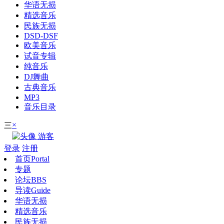
华语无损
精选音乐
民族无损
DSD-DSF
欧美音乐
试音专辑
纯音乐
DJ舞曲
古典音乐
MP3
音乐目录
×
三
游客
登录
注册
首页
Portal
专题
论坛
BBS
导读
Guide
华语无损
精选音乐
民族无损