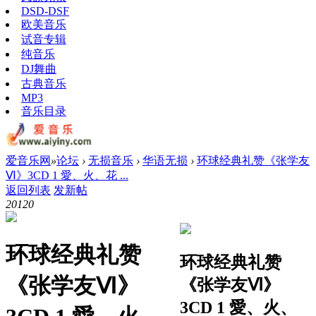
DSD-DSF
欧美音乐
试音专辑
纯音乐
DJ舞曲
古典音乐
MP3
音乐目录
爱音乐网
»
论坛
›
无损音乐
›
华语无损
›
环球经典礼赞《张学友
Ⅵ》3CD 1 愛、火、花 ...
返回列表
发新帖
2012
0
环球经典礼赞
环球经典礼赞
《张学友Ⅵ》
《张学友Ⅵ》
3CD 1 愛、火、