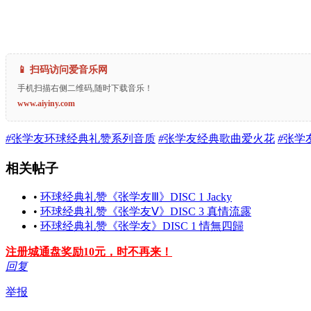
📱 扫码访问爱音乐网
手机扫描右侧二维码,随时下载音乐！
www.aiyiny.com
#
张学友环球经典礼赞系列音质
#
张学友经典歌曲爱火花
#
张学
相关帖子
•
环球经典礼赞《张学友Ⅲ》DISC 1 Jacky
•
环球经典礼赞《张学友Ⅴ》DISC 3 真情流露
•
环球经典礼赞《张学友》DISC 1 情無四歸
注册城通盘奖励10元，时不再来！
回复
举报