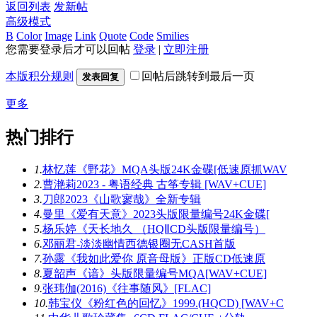
返回列表
发新帖
高级模式
B
Color
Image
Link
Quote
Code
Smilies
您需要登录后才可以回帖
登录
|
立即注册
本版积分规则
回帖后跳转到最后一页
发表回复
更多
热门排行
1.
林忆莲《野花》MQA头版24K金碟[低速原抓WAV
2.
曹滟莉2023 - 粤语经典 古筝专辑 [WAV+CUE]
3.
刀郎2023《山歌寥哉》全新专辑
4.
曼里《爱有天意》2023头版限量编号24K金碟[
5.
杨乐婷《天长地久 （HQⅡCD头版限量编号）
6.
邓丽君-淡淡幽情西德银圈无CASH首版
7.
孙露《我如此爱你 原音母版》正版CD低速原
8.
夏韶声《谙》头版限量编号MQA[WAV+CUE]
9.
张玮伽(2016)《往事随风》[FLAC]
10.
韩宝仪《粉红色的回忆》1999.(HQCD) [WAV+C