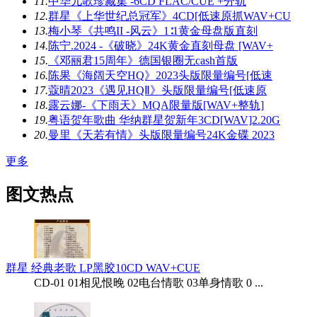
11.
中华儿歌珍藏集 -6CD FLAC/CUE +分轨
12.
群星《上华世纪总冠军》4CD[低速原抓WAV+CU
13.
梅小琴《共鸣II -风云》1∶1黄金母盘版直刻
14.
陈宁.2024 -《破晓》24K黄金直刻母盘 [WAV+
15.
《邓丽君15周年》德国银圈无cash首版
16.
陈果《海阔天空HQ》2023头版限量编号[低速
17.
蔻晴2023《遇见HQⅡ》头版限量编号[低速原
18.
露云娜-《下雨天》MQA限量版[WAV+整轨]
19.
粤语贺年歌曲 华纳群星贺新年3CD[WAV]2.20G
20.
曼里《天若有情》头版限量编号24K金碟 2023
更多
图文热点
群星 经典老歌 LP黑胶10CD WAV+CUE
CD-01 01相见恨晚 02电台情歌 03单身情歌 0 ...