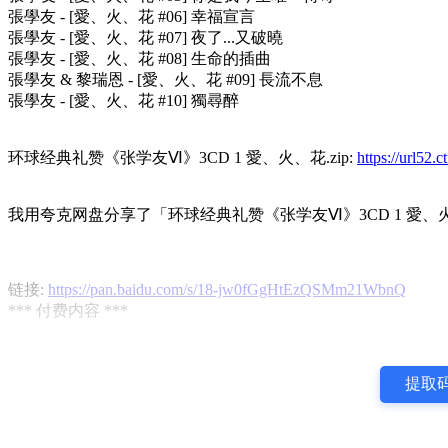
張學友 - [愛、火、花 #06] 幸福宣言
張學友 - [愛、火、花 #07] 夜了...又破曉
張學友 - [愛、火、花 #08] 生命的插曲
張學友 & 黎瑞恩 - [愛、火、花 #09] 長流不息
張學友 - [愛、火、花 #10] 獨尋醉
环球经典礼赞《张学友Ⅵ》3CD 1 愛、火、花.zip:
https://url52
我用夸克网盘分享了「环球经典礼赞《张学友Ⅵ》3CD 1 愛、火
链接:
https://pan.baidu.com/s/18-jw0fGgHtEzQSMm21WbnQ
*** 付费内容 ***
提取码