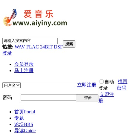
搜索
热搜:
WAV
FLAC
24BIT
DSF
登录
会员登录
马上注册
找回
自动
立即注册
密码
登录
立即注
密码
登录
册
首页
Portal
专题
论坛
BBS
导读
Guide