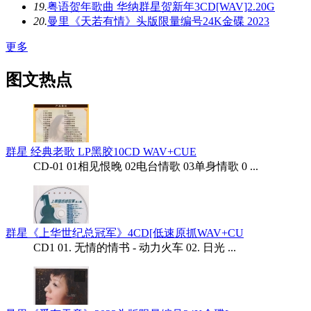
19.
粤语贺年歌曲 华纳群星贺新年3CD[WAV]2.20G
20.
曼里《天若有情》头版限量编号24K金碟 2023
更多
图文热点
群星 经典老歌 LP黑胶10CD WAV+CUE
CD-01 01相见恨晚 02电台情歌 03单身情歌 0 ...
群星《上华世纪总冠军》4CD[低速原抓WAV+CU
CD1 01. 无情的情书 - 动力火车 02. 日光 ...