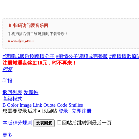
📱 扫码访问爱音乐网
手机扫描右侧二维码,随时下载音乐！
www.aiyiny.com
#
谭顺成版歌剧痴情公子
#
痴情公子谭顺成完整版
#
痴情情歌原
注册城通盘奖励10元，时不再来！
回复
举报
返回列表
发新帖
高级模式
B
Color
Image
Link
Quote
Code
Smilies
您需要登录后才可以回帖
登录
|
立即注册
本版积分规则
回帖后跳转到最后一页
发表回复
更多