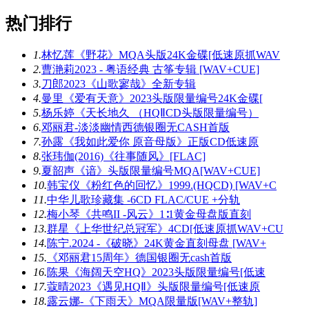
热门排行
1.
林忆莲《野花》MQA头版24K金碟[低速原抓WAV
2.
曹滟莉2023 - 粤语经典 古筝专辑 [WAV+CUE]
3.
刀郎2023《山歌寥哉》全新专辑
4.
曼里《爱有天意》2023头版限量编号24K金碟[
5.
杨乐婷《天长地久 （HQⅡCD头版限量编号）
6.
邓丽君-淡淡幽情西德银圈无CASH首版
7.
孙露《我如此爱你 原音母版》正版CD低速原
8.
张玮伽(2016)《往事随风》[FLAC]
9.
夏韶声《谙》头版限量编号MQA[WAV+CUE]
10.
韩宝仪《粉红色的回忆》1999.(HQCD) [WAV+C
11.
中华儿歌珍藏集 -6CD FLAC/CUE +分轨
12.
梅小琴《共鸣II -风云》1∶1黄金母盘版直刻
13.
群星《上华世纪总冠军》4CD[低速原抓WAV+CU
14.
陈宁.2024 -《破晓》24K黄金直刻母盘 [WAV+
15.
《邓丽君15周年》德国银圈无cash首版
16.
陈果《海阔天空HQ》2023头版限量编号[低速
17.
蔻晴2023《遇见HQⅡ》头版限量编号[低速原
18.
露云娜-《下雨天》MQA限量版[WAV+整轨]