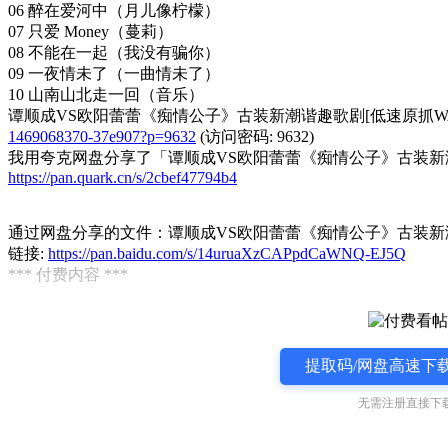
06 醉在爱河中（月儿像柠檬）
07 只爱 Money（蔓莉）
08 不能在一起（我没有骗你）
09 一夜情未了（一曲情未了）
10 山南山北走一回（音乐）
谭顺成VS欧阳蕾蕾《痴情公子》古装新潮谐趣歌剧[低速原抓WAV+C
1469068370-37e907?p=9632
(访问密码: 9632)
我用夸克网盘分享了「谭顺成VS欧阳蕾蕾《痴情公子》古装新潮谐趣
https://pan.quark.cn/s/2cbef47794b4
通过网盘分享的文件：谭顺成VS欧阳蕾蕾《痴情公子》古装新潮谐趣
链接:
https://pan.baidu.com/s/14uruaXzCAPpdCaWNQ-EJ5Q
*** 付费内容 ***
提取码/网盘高速下载
无需注册直接下载