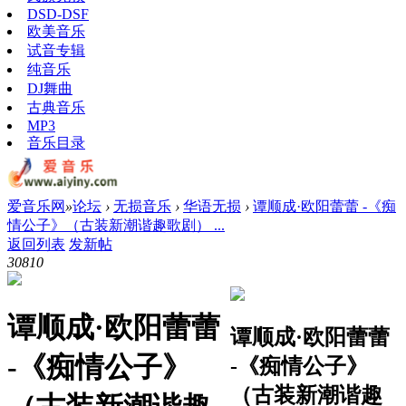
DSD-DSF
欧美音乐
试音专辑
纯音乐
DJ舞曲
古典音乐
MP3
音乐目录
爱音乐网
»
论坛
›
无损音乐
›
华语无损
›
谭顺成·欧阳蕾蕾 -《痴
情公子》（古装新潮谐趣歌剧） ...
返回列表
发新帖
3081
0
谭顺成·欧阳蕾蕾
谭顺成·欧阳蕾蕾
-《痴情公子》
-《痴情公子》
（古装新潮谐趣