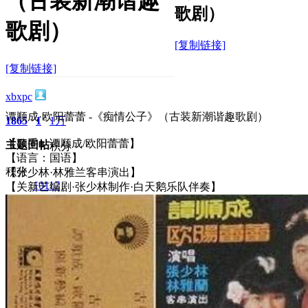
（古装新潮谐趣
歌剧）
歌剧）
[复制链接]
[复制链接]
xbxpc
谭顺成·欧阳蕾蕾 -《痴情公子》（古装新潮谐趣歌剧）
1865
1
1万
【歌手：谭顺成/欧阳蕾蕾】
主题
回帖
积分
【语言：国语】
积分
【张少林·林雅兰客串演出】
10117
【关新艺编剧·张少林制作·白天鹅乐队伴奏】
2025-3-11 10:34:33
/
显示全部楼层
/
阅读模式
3081
0