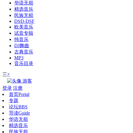
华语无损
精选音乐
民族无损
DSD-DSF
欧美音乐
试音专辑
纯音乐
DJ舞曲
古典音乐
MP3
音乐目录
×
三
游客
登录
注册
首页
Portal
专题
论坛
BBS
导读
Guide
华语无损
精选音乐
民族无损