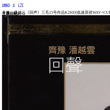
1865
1
1万
齐豫、潘越云《回声》三毛15号作品K2HD[低速原抓WAV+CUE
主题
回帖
积分
积分
10117
2025-3-12 15:41:23
/
显示全部楼层
/
阅读模式
3482
0