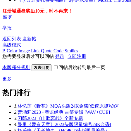
•
《李云迪莫扎特奏鸣曲计划-萨尔茨堡》Mozart: The Sonata Proj
注册城通盘奖励10元，时不再来！
回复
举报
返回列表
发新帖
高级模式
B
Color
Image
Link
Quote
Code
Smilies
您需要登录后才可以回帖
登录
|
立即注册
本版积分规则
回帖后跳转到最后一页
发表回复
更多
热门排行
1.
林忆莲《野花》MQA头版24K金碟[低速原抓WAV
2.
曹滟莉2023 - 粤语经典 古筝专辑 [WAV+CUE]
3.
刀郎2023《山歌寥哉》全新专辑
4.
曼里《爱有天意》2023头版限量编号24K金碟[
5.
杨乐婷《天长地久 （HQⅡCD头版限量编号）