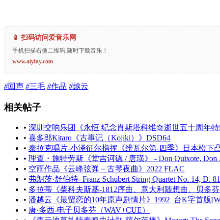
📱 扫码访问爱音乐网
手机扫描右侧二维码,随时下载音乐！
www.aiyiny.com
#
回声
#
三毛
#
作品
#
越云
相关帖子
•
深圳交响乐团《永恒 纪念肖斯塔科维奇逝世五十周年特
•
喜多郎Kitaro《古事记（Kojiki）》DSD64
•
泰拉克唱片-小泽征尔指挥《维瓦尔第-四季》日本松下凸字首
•
理查・施特劳斯《堂吉诃德 / 唐璜》 - Don Quixote, Don Ju
•
空雨作品《云峰弦弹－古琴夜曲》2022 FLAC
•
弗朗茨·舒伯特- Franz Schubert String Quartet No. 14, D. 810 D
•
多拉蒂《柴科夫斯基-1812序曲、意大利随想曲、贝多芬-威灵顿
•
潘越云《最留恋的10年原声剧情片》1992_台K字首版[WA
•
唐·多西-电子贝多芬（WAV+CUE）