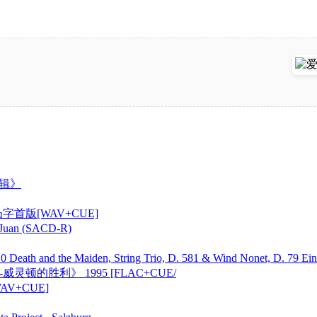
辑》
版[WAV+CUE]
an (SACD-R)
eath and the Maiden, String Trio, D. 581 & Wind Nonet, D. 79 Ein
的胜利》 1995 [FLAC+CUE/
V+CUE]