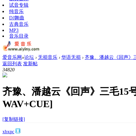
试音专辑
纯音乐
DJ舞曲
古典音乐
MP3
音乐目录
爱音乐网
»
论坛
›
无损音乐
›
华语无损
›
齐豫、潘越云《回声》三毛1
返回列表
发新帖
3482
0
齐豫、潘越云《回声》三毛15号
WAV+CUE]
[复制链接]
xbxpc