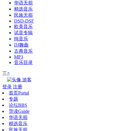
华语无损
精选音乐
民族无损
DSD-DSF
欧美音乐
试音专辑
纯音乐
DJ舞曲
古典音乐
MP3
音乐目录
×
三
游客
登录
注册
首页
Portal
专题
论坛
BBS
导读
Guide
华语无损
精选音乐
民族无损