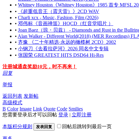
•
Whitney Houston《Whitney Houston》1985 首专 MFSL 
•
《超重低音王（震天雷）》2CD WAV
•
Charli xcx - Music, Fashion, Film (2026)
•
邓伟标《音画禅笛》HQCD（红音堂唱片 ）
•
Joan Baez（琼・贝兹） - Diamonds and Rust in the Bullring
•
Alan Walker - Different World(2018) (MER Recordings) F
•
齐豫 《二十年精选·永远的橄榄树 2CD》2002
•
小钢刀《去看拉萨河》2026 同名中文专辑
•
张国荣 GREATEST HITS DSD64 Hi-Res
注册城通盘奖励10元，时不再来！
回复
举报
返回列表
发新帖
高级模式
B
Color
Image
Link
Quote
Code
Smilies
您需要登录后才可以回帖
登录
|
立即注册
本版积分规则
回帖后跳转到最后一页
发表回复
更多