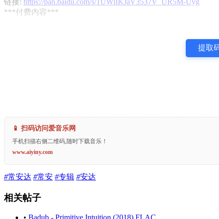
链接:
https://pan.baidu.com/s/1UWlIKJaV3537V_UR5M-Uyg
***付费内容***
提取码
📱 扫码访问爱音乐网
手机扫描右侧二维码,随时下载音乐！
www.aiyiny.com
#
常安达
#
常安
#
专辑
#
安达
相关帖子
•
Badub - Primitive Intuition (2018) FLAC