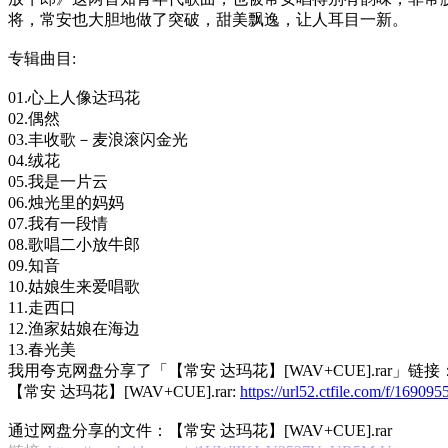
将，常安也大胆地做了突破，甜美飘逸，让人耳目一新。
专辑曲目:
01.心上人像达玛花
02.偶然
03.丰收歌－麦浪滚闪金光
04.绒花
05.我是一片云
06.烛光里的妈妈
07.我有一段情
08.歌唱二小放牛郎
09.知音
10.姑娘生来爱唱歌
11.走西口
12.渔家姑娘在海边
13.春光美
我用夸克网盘分享了「【常安 达玛花】[WAV+CUE].rar」链接
【常安 达玛花】[WAV+CUE].rar:
https://url52.ctfile.com/f/169
通过网盘分享的文件：【常安 达玛花】[WAV+CUE].rar