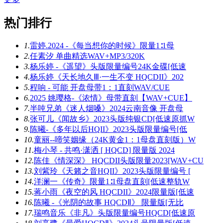
热门排行
1.
雷婷.2024 -《每当想你的时候》限量1∶1母
2.
任素汐 单曲精选WAV+MP3/320K
3.
杨乐婷 -《遥望》头版限量编号24K金碟[低速
4.
杨乐婷《天长地久Ⅲ·一生不变 HQCDII》202
5.
程响 - 可能 开盘母带1：1直刻WAV/CUE
6.
2025 姚璎格-《浓情》母带直刻【WAV+CUE】
7.
半吨兄弟《迷人烟嗓》2024云南音像 开盘母
8.
张可儿《闻故乡》2023头版纯银CD[低速原抓W
9.
陈曦-《多年以后HQII》2023头版限量编号[低
10.
童丽--啼笑姻缘（24K黄金1：1母盘直刻版）W
11.
梅小琴 - 共鸣·潇洒 [ HQCD] 限量版 2024
12.
陈佳《情深深》 HQCDII头版限量2023[WAV+CU
13.
刘紫玲《天籁之音HQII》2023头版限量编号 [
14.
洋澜一《传奇》限量1∶1母盘直刻[低速整轨W
15.
蒋小雨《夜空的风 HQCDII》2024限量版[低速
16.
陈曦 -《光阴的故事 HQCDⅡ》 限量版[无比
17.
瑞鸣音乐《非凡》头版限量编号HQCD[低速原