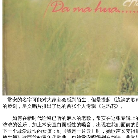
常安的名字可能对大家都会感到陌生，但是提起《流淌的歌声
的策划，星文唱片推出了她的首张个人专辑《达玛花》。
如何在新时代诠释已听的麻木的老歌，常安在这张专辑上的
浓浓的弦乐，加上常安直白而感性的嗓音，出现在我们面前的
下一个敢爱敢恨的女孩；到《我是一片云》时，她歌声又变得清
放牛郎》这两首知青年代歌曲，也被常安唱得别有韵味，非常