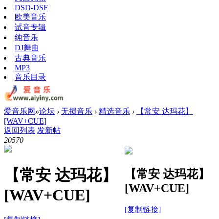
DSD-DSF
欧美音乐
试音专辑
纯音乐
DJ舞曲
古典音乐
MP3
音乐目录
爱音乐网
»
论坛
›
无损音乐
›
精选音乐
›
【常安 达玛花】
[WAV+CUE]
返回列表
发新帖
2057
0
【常安 达玛花】
【常安 达玛花】
[WAV+CUE]
[WAV+CUE]
[复制链接]