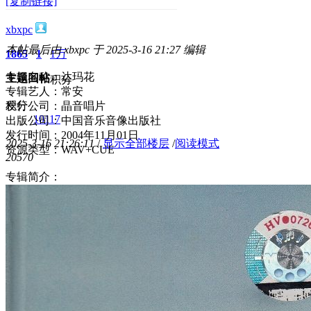
[复制链接]
xbxpc
本帖最后由 xbxpc 于 2025-3-16 21:27 编辑
1865
1
1万
专辑名称：达玛花
主题
回帖
积分
专辑艺人：常安
积分
发行公司：晶音唱片
10117
出版公司：中国音乐音像出版社
发行时间：2004年11月01日
2025-3-16 21:26:11
/
显示全部楼层
/
阅读模式
资源类型：WAV+CUE
2057
0
专辑简介：