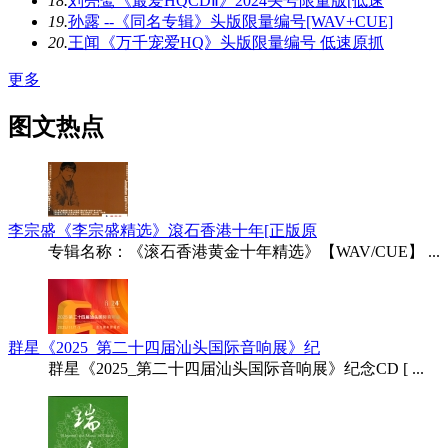
18.
刘亮鹭《最爱HQCDⅡ》2024头号限量版[低速
19.
孙露 --《同名专辑》头版限量编号[WAV+CUE]
20.
王闻《万千宠爱HQ》头版限量编号 低速原抓
更多
图文热点
李宗盛《李宗盛精选》滾石香港十年[正版原
专辑名称：《滚石香港黄金十年精选》【WAV/CUE】 ...
群星《2025_第二十四届汕头国际音响展》纪
群星《2025_第二十四届汕头国际音响展》纪念CD [ ...