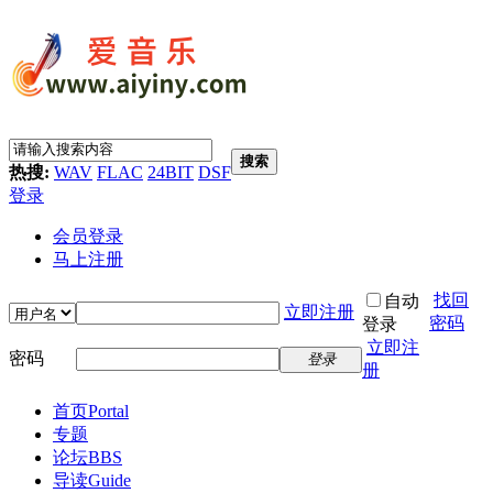
搜索
热搜:
WAV
FLAC
24BIT
DSF
登录
会员登录
马上注册
找回
自动
立即注册
密码
登录
立即注
密码
登录
册
首页
Portal
专题
论坛
BBS
导读
Guide