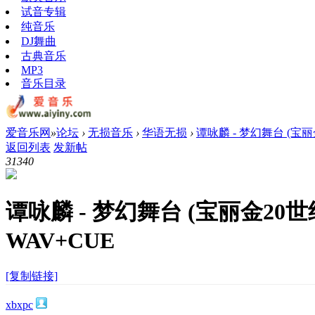
试音专辑
纯音乐
DJ舞曲
古典音乐
MP3
音乐目录
爱音乐网
»
论坛
›
无损音乐
›
华语无损
›
谭咏麟 - 梦幻舞台 (宝丽金
返回列表
发新帖
3134
0
谭咏麟 - 梦幻舞台 (宝丽金20
WAV+CUE
[复制链接]
xbxpc