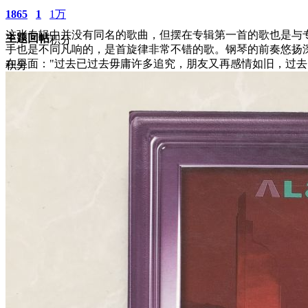
1865
1
1万
这张专辑中并没有同名的歌曲，但摆在专辑第一首的歌也是与
主题
回帖
积分
手也是不同凡响的，是首旋律非常不错的歌。钢琴的前奏悠扬
在里面："过去已过去毋庸许多追究，朋友又再感情如旧，过去
积分
10117
2025-3-17 15:10:50
/
显示全部楼层
/
阅读模式
3134
0