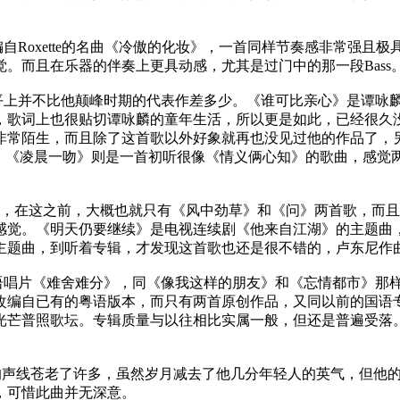
Roxette的名曲《冷傲的化妆》，一首同样节奏感非常强且
。而且在乐器的伴奏上更具动感，尤其是过门中的那一段Bass
上并不比他颠峰时期的代表作差多少。《谁可比亲心》是谭咏
，歌词上也很贴切谭咏麟的童年生活，所以更是如此，已经很久
非常陌生，而且除了这首歌以外好象就再也没见过他的作品了，
"。《凌晨一吻》则是一首初听很像《情义俩心知》的歌曲，感觉
，在这之前，大概也就只有《风中劲草》和《问》两首歌，而且
感觉。《明天仍要继续》是电视连续剧《他来自江湖》的主题曲
主题曲，到听着专辑，才发现这首歌也还是很不错的，卢东尼作
唱片《难舍难分》，同《像我这样的朋友》和《忘情都市》那
改编自已有的粤语版本，而只有两首原创作品，又同以前的国语
与光芒普照歌坛。专辑质量与以往相比实属一般，但还是普遍受
的声线苍老了许多，虽然岁月减去了他几分年轻人的英气，但他
质，可惜此曲并无深意。