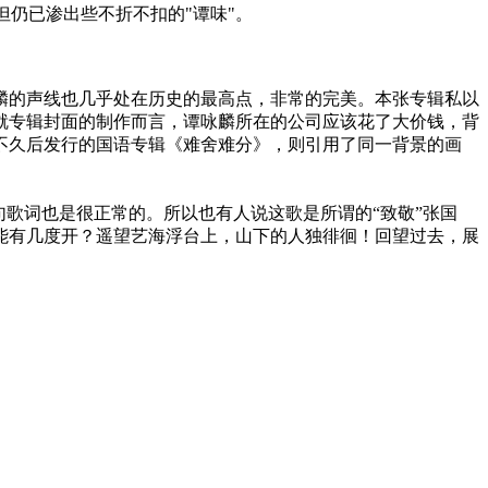
但仍已渗出些不折不扣的"谭味"。
麟的声线也几乎处在历史的最高点，非常的完美。本张专辑私以
就专辑封面的制作而言，谭咏麟所在的公司应该花了大价钱，背
不久后发行的国语专辑《难舍难分》，则引用了同一背景的画
歌词也是很正常的。所以也有人说这歌是所谓的“致敬”张国
能有几度开？遥望艺海浮台上，山下的人独徘徊！回望过去，展