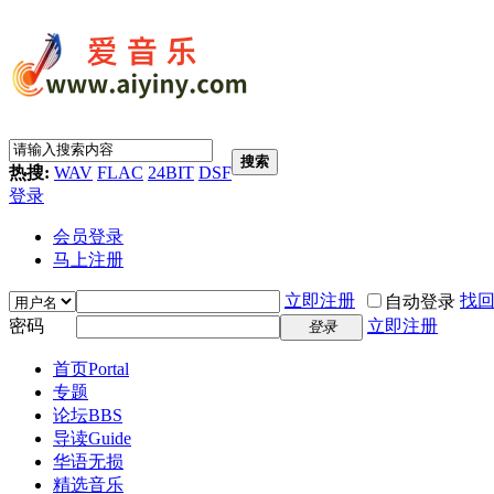
搜索
热搜:
WAV
FLAC
24BIT
DSF
登录
会员登录
马上注册
立即注册
找
自动登录
密码
立即注册
登录
首页
Portal
专题
论坛
BBS
导读
Guide
华语无损
精选音乐