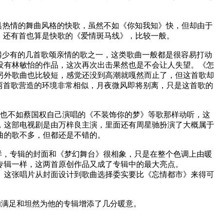
极具热情的舞曲风格的快歌，虽然不如《你知我知》快，但却由于
。还有首也算是快歌的《爱情斑马线》，比较一般。
麟少有的几首歌颂亲情的歌之一，这类歌曲一般都是很容易打动
没有林敏怡的作品，这次再次出击果然也是不会让人失望。《怎
另外歌曲也比较短，感觉还没到高潮就嘎然而止了，但这首歌却
两首歌营造的环境非常相似，月夜微风即将别离，只是这首歌的
也不如蔡国权自己演唱的《不装饰你的梦》等歌那样动听，这
，这部电视剧是由万梓良主演，里面还有周星驰扮演了大概属于
曲的歌不多，但都还是不错的。
样，专辑的封面和《梦幻舞台》很相象，只是在整个色调上由暖
专辑一样，这两首原创作品又成了专辑中的最大亮点。
落。这张唱片从封面设计到歌曲选择委实要比《忘情都市》来得可
的满足和坦然为他的专辑增添了几分暖意。