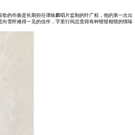
首歌的作曲是长期担任谭咏麟唱片监制的叶广权，他的第一次出
是向雪怀难得一见的佳作，字里行间总觉得有种惺惺相惜的情味