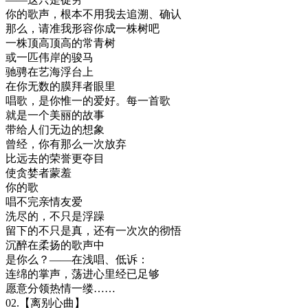
你的歌声，根本不用我去追溯、确认
那么，请准我形容你成一株树吧
一株顶高顶高的常青树
或一匹伟岸的骏马
驰骋在艺海浮台上
在你无数的膜拜者眼里
唱歌，是你惟一的爱好。每一首歌
就是一个美丽的故事
带给人们无边的想象
曾经，你有那么一次放弃
比远去的荣誉更夺目
使贪婪者蒙羞
你的歌
唱不完亲情友爱
洗尽的，不只是浮躁
留下的不只是真，还有一次次的彻悟
沉醉在柔扬的歌声中
是你么？——在浅唱、低诉：
连绵的掌声，荡进心里经已足够
愿意分领热情一缕……
02.【离别心曲】