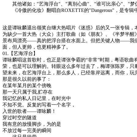
其他诸如："艺海浮台"、"离别心曲"、"谁可比亲心"、"梦
《冷傲的化妆》翻唱自ROXETTE的"Dangerous"，是
这是谭咏麟退出领奖台继大热唱片《迷惑》后的又一张专辑，
为缺少一首大热（大众）主打歌曲（如《朋友》、《半梦半醒
景布局漂亮——真的把浮台搭在水面上。但把关键人物——我
面，但人更帅，也更精神多了。
01.【艺海浮台】
谭咏麟唱这首歌时，也正是谭张争霸的“非常”时期，粤语歌曲
荣，也是可以理解的。转眼这么多年过去了，梅谭张陈罗，只
望未来，在艺海浮台上，那么多人，已经靠岸远离，而你，玩
那是很久以前的事了：
在某年某月的某个傍晚
那一天只属于我,贮存在
我记忆的私人日记里，在时光中
不知不觉。反复的写着一个名字，
入世的歌者——谭咏麟！
穿过时空的隧道
我有意的放慢脚步，为的是
不放过每一完美的瞬间
——这只是徒劳