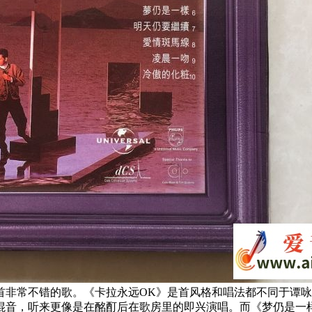
首非常不错的歌。《卡拉永远OK》是首风格和唱法都不同于谭
混音，听来更像是在酩酊后在歌房里的即兴演唱。而《梦仍是一