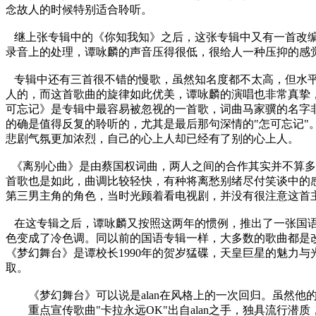
念故人的时候特别适合聆听。
继上张专辑中的《你知我知》之后，这张专辑中又有一首改编自
录音上的处理，谭咏麟的声音压得很低，很给人一种压抑的感觉
专辑中还有三首很不错的慢歌，虽然知名度都不太高，但水平
人的，而这首歌曲的旋律如此优美，谭咏麟的演唱也非常真挚
可忘记》是专辑中最容易被忽视的一首歌，词曲马家骥的名字
的确是值得反复的聆听的，尤其是最后那句深情的"怎可忘记
悲剧气氛更加浓烈，自己的心上人却已经有了别的心上人。
《离别心曲》是由蔡国权词曲，两人之间的合作其实并不算多
首歌也是如此，曲调比较轻快，有种将离愁别绪尽付笑谈中的
第三男主角的角色，当时光顾着看电视剧，并没有很注意这首
在这专辑之后，谭咏麟又按照这两年的惯例，推出了一张国语
色变成了冷色调。同以前的国语专辑一样，大多数的歌曲都是
《梦幻舞台》是谭校长1990年的贺岁猛碟，天皇巨星的魅力
取。
《梦幻舞台》可以说是alan在风格上的一次回归。虽然他
重点宣传歌曲"卡拉永远OK"出自alan之手，独具流行潜