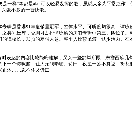
仍是一样"等都是alan可以轻易发挥的歌，虽说大多为平常之作，
专辑中为数不多的一首快歌。
本专辑是香港91年度销量冠军，整体水平、可听度均很高。谭咏
》之类）压阵，否则可占排谭咏麟的所有专辑中第三、四位了。
们的谭校长，却拍的差强人意。整个人比较呆滞，缺少活力。在
有时表达的内容比较隐晦难解，又为一些韵脚所限，东拼西凑几句
剩下一个谭咏麟，让人无限唏嘘。诗曰：夜星一落不复返，梅花
兴正浓……忍不住又诗曰：