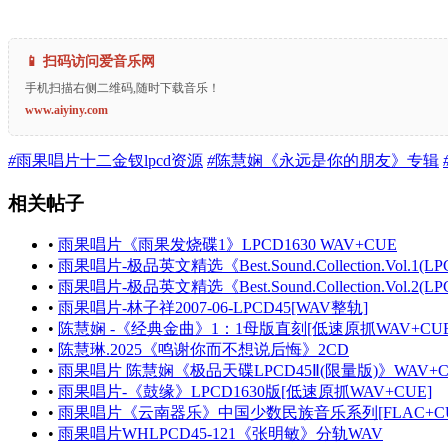
📱 扫码访问爱音乐网
手机扫描右侧二维码,随时下载音乐！
www.aiyiny.com
#
雨果唱片十二金钗lpcd资源
#
陈慧娴《永远是你的朋友》专辑
相关帖子
•
雨果唱片《雨果发烧碟1》LPCD1630 WAV+CUE
•
雨果唱片-极品英文精选《Best.Sound.Collection.Vol.1(LP
•
雨果唱片-极品英文精选《Best.Sound.Collection.Vol.2(LP
•
雨果唱片-林子祥2007-06-LPCD45[WAV整轨]
•
陈慧娴 -《经典金曲》1：1母版直刻[低速原抓WAV+CUE
•
陈慧琳.2025《鸣谢你而不想说后悔》2CD
•
雨果唱片 陈慧娴《极品天碟LPCD45Ⅱ(限量版)》WAV+C
•
雨果唱片-《鼓缘》LPCD1630版[低速原抓WAV+CUE]
•
雨果唱片《云南器乐》中国少数民族音乐系列[FLAC+CU
•
雨果唱片WHLPCD45-121《张明敏》分轨WAV