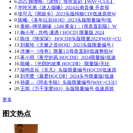
6.
2025 姚璎格-《浓情》母带直刻【WAV+CUE】
7.
半吨兄弟《迷人烟嗓》2024云南音像 开盘母
8.
张可儿《闻故乡》2023头版纯银CD[低速原抓W
9.
陈曦-《多年以后HQII》2023头版限量编号[低
10.
童丽--啼笑姻缘（24K黄金1：1母盘直刻版）W
11.
梅小琴 - 共鸣·潇洒 [ HQCD] 限量版 2024
12.
陈佳《情深深》 HQCDII头版限量2023[WAV+CU
13.
刘紫玲《天籁之音HQII》2023头版限量编号 [
14.
洋澜一《传奇》限量1∶1母盘直刻[低速整轨W
15.
蒋小雨《夜空的风 HQCDII》2024限量版[低速
16.
陈曦 -《光阴的故事 HQCDⅡ》 限量版[无比
17.
瑞鸣音乐《非凡》头版限量编号HQCD[低速原
18.
刘亮鹭《最爱HQCDⅡ》2024头号限量版[低速
19.
孙露 --《同名专辑》头版限量编号[WAV+CUE]
20.
王闻《万千宠爱HQ》头版限量编号 低速原抓
更多
图文热点