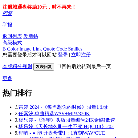
注册城通盘奖励10元，时不再来！
回复
举报
返回列表
发新帖
高级模式
B
Color
Image
Link
Quote
Code
Smilies
您需要登录后才可以回帖
登录
|
立即注册
本版积分规则
回帖后跳转到最后一页
发表回复
更多
热门排行
1.
雷婷.2024 -《每当想你的时候》限量1∶1母
2.
任素汐 单曲精选WAV+MP3/320K
3.
杨乐婷 -《遥望》头版限量编号24K金碟[低速
4.
杨乐婷《天长地久Ⅲ·一生不变 HQCDII》202
5.
程响 - 可能 开盘母带1：1直刻WAV/CUE