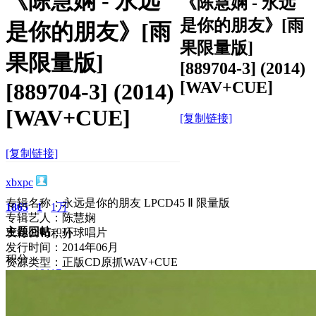
《陈慧娴 - 永远
《陈慧娴 - 永远
是你的朋友》[雨
是你的朋友》[雨
果限量版]
果限量版]
[889704-3] (2014)
[WAV+CUE]
[889704-3] (2014)
[WAV+CUE]
[复制链接]
[复制链接]
xbxpc
专辑名称：永远是你的朋友 LPCD45 Ⅱ 限量版
1865
1
1万
专辑艺人：陈慧娴
主题
回帖
发行公司：环球唱片
积分
发行时间：2014年06月
积分
资源类型：正版CD原抓WAV+CUE
10117
2025-3-19 15:19:42
/
显示全部楼层
/
阅读模式
3222
0