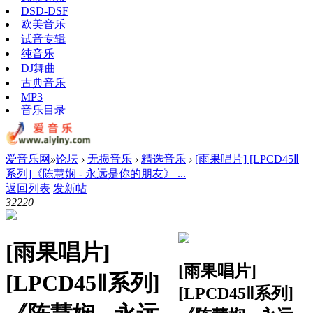
DSD-DSF
欧美音乐
试音专辑
纯音乐
DJ舞曲
古典音乐
MP3
音乐目录
爱音乐网
»
论坛
›
无损音乐
›
精选音乐
›
[雨果唱片] [LPCD45Ⅱ
系列]《陈慧娴 - 永远是你的朋友》 ...
返回列表
发新帖
3222
0
[雨果唱片]
[雨果唱片]
[LPCD45Ⅱ系列]
[LPCD45Ⅱ系列]