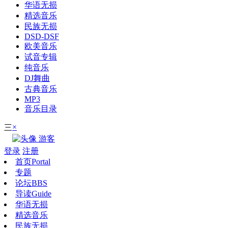
华语无损
精选音乐
民族无损
DSD-DSF
欧美音乐
试音专辑
纯音乐
DJ舞曲
古典音乐
MP3
音乐目录
×
三
游客
登录
注册
首页
Portal
专题
论坛
BBS
导读
Guide
华语无损
精选音乐
民族无损