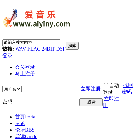
搜索
热搜:
WAV
FLAC
24BIT
DSF
登录
会员登录
马上注册
找回
自动
立即注册
密码
登录
立即注
密码
登录
册
首页
Portal
专题
论坛
BBS
导读
Guide