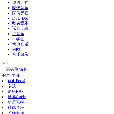
华语无损
精选音乐
民族无损
DSD-DSF
欧美音乐
试音专辑
纯音乐
DJ舞曲
古典音乐
MP3
音乐目录
×
三
游客
登录
注册
首页
Portal
专题
论坛
BBS
导读
Guide
华语无损
精选音乐
民族无损