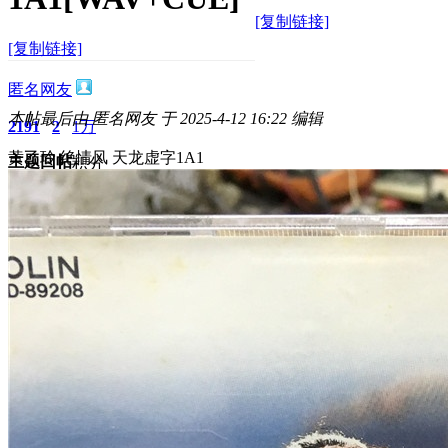
[复制链接]
[复制链接]
匿名网友
本帖最后由 匿名网友 于 2025-4-12 16:22 编辑
2191
2
1万
黄乙玲 绝情风 天龙虚字1A1
主题
回帖
积分
积分
11873
2025-4-12 16:21:03
/
显示全部楼层
/
阅读模式
2415
0