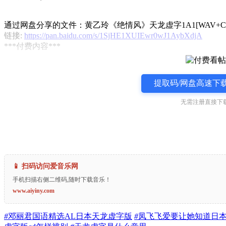
通过网盘分享的文件：黄乙玲《绝情风》天龙虚字1A1[WAV+CUE]
链接:
https://pan.baidu.com/s/1SjHE1XUIEwr0wJ1AybXdjA
***付费内容***
提取码/网盘高速下载
无需注册直接下载
📱 扫码访问爱音乐网
手机扫描右侧二维码,随时下载音乐！
www.aiyiny.com
#
邓丽君国语精选AL日本天龙虚字版
#
凤飞飞爱要让她知道日