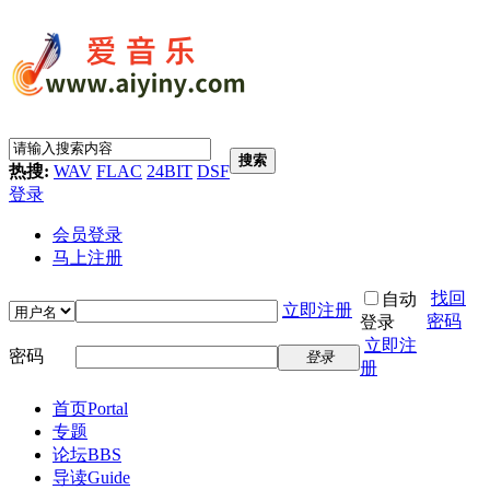
搜索
热搜:
WAV
FLAC
24BIT
DSF
登录
会员登录
马上注册
找回
自动
立即注册
密码
登录
立即注
密码
登录
册
首页
Portal
专题
论坛
BBS
导读
Guide