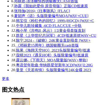
6.
邓丽君-淡淡幽情西德银圈无CASH首版
7.
孙露《我如此爱你 原音母版》正版CD低速原
8.
张玮伽(2016)《往事随风》[FLAC]
9.
夏韶声《谙》头版限量编号MQA[WAV+CUE]
10.
韩宝仪《粉红色的回忆》1999.(HQCD) [WAV+C
11.
中华儿歌珍藏集 -6CD FLAC/CUE +分轨
12.
梅小琴《共鸣II -风云》1∶1黄金母盘版直刻
13.
群星《上华世纪总冠军》4CD[低速原抓WAV+CU
14.
陈宁.2024 -《破晓》24K黄金直刻母盘 [WAV+
15.
《邓丽君15周年》德国银圈无cash首版
16.
陈果《海阔天空HQ》2023头版限量编号[低速
17.
蔻晴2023《遇见HQⅡ》头版限量编号[低速原
18.
露云娜-《下雨天》MQA限量版[WAV+整轨]
19.
粤语贺年歌曲 华纳群星贺新年3CD[WAV]2.20G
20.
曼里《天若有情》头版限量编号24K金碟 2023
更多
图文热点