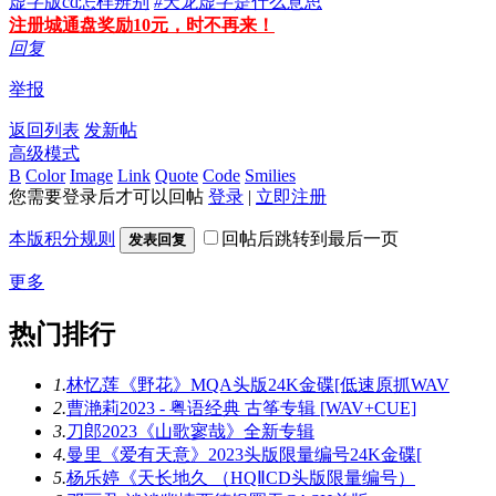
虚字版cd怎样辨别
#
天龙虚字是什么意思
注册城通盘奖励10元，时不再来！
回复
举报
返回列表
发新帖
高级模式
B
Color
Image
Link
Quote
Code
Smilies
您需要登录后才可以回帖
登录
|
立即注册
本版积分规则
回帖后跳转到最后一页
发表回复
更多
热门排行
1.
林忆莲《野花》MQA头版24K金碟[低速原抓WAV
2.
曹滟莉2023 - 粤语经典 古筝专辑 [WAV+CUE]
3.
刀郎2023《山歌寥哉》全新专辑
4.
曼里《爱有天意》2023头版限量编号24K金碟[
5.
杨乐婷《天长地久 （HQⅡCD头版限量编号）