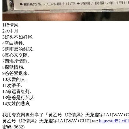
1绝情风.
2水中月
3好头不如好尾.
4空白牺牲.
5落雨螟的怨叹.
6真心来交陪.
7西海岸情歌.
8探狱情怨.
9爸爸紧返来.
10求爱的人.
11劝浪子.
12命运青红灯.
13爸爸是行船人
14女姓的悲哀
我用夸克网盘分享了「黄乙玲《绝情风》天龙虚字1A1[WAV+CUE
黄乙玲《绝情风》天龙虚字1A1[WAV+CUE].rar:
https://url52.c
密码: 9632)