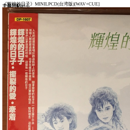
《辉煌的日子》MINILPCD(台湾版)[WAV+CUE]
主题
回帖
积分
积分
11873
2025-4-21 12:30:35
/
显示全部楼层
/
阅读模式
2032
0