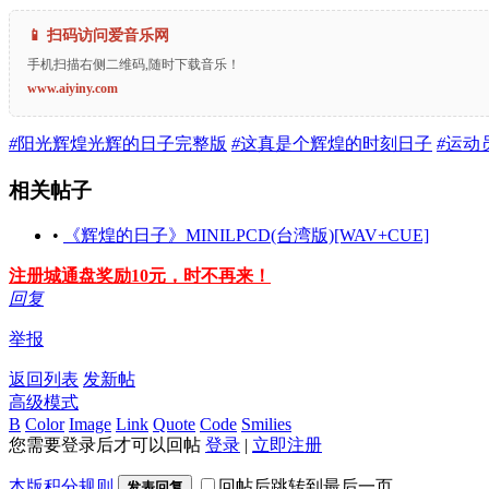
📱 扫码访问爱音乐网
手机扫描右侧二维码,随时下载音乐！
www.aiyiny.com
#
阳光辉煌光辉的日子完整版
#
这真是个辉煌的时刻日子
#
运动
相关帖子
•
《辉煌的日子》MINILPCD(台湾版)[WAV+CUE]
注册城通盘奖励10元，时不再来！
回复
举报
返回列表
发新帖
高级模式
B
Color
Image
Link
Quote
Code
Smilies
您需要登录后才可以回帖
登录
|
立即注册
本版积分规则
回帖后跳转到最后一页
发表回复