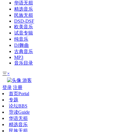
华语无损
精选音乐
民族无损
DSD-DSF
欧美音乐
试音专辑
纯音乐
DJ舞曲
古典音乐
MP3
音乐目录
×
三
游客
登录
注册
首页
Portal
专题
论坛
BBS
导读
Guide
华语无损
精选音乐
民族无损