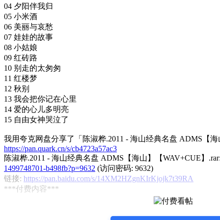
04 夕阳伴我归
05 小米酒
06 美丽与哀愁
07 娃娃的故事
08 小姑娘
09 红砖路
10 别走的太匆匆
11 红楼梦
12 秋别
13 我会把你记在心里
14 爱的心儿多明亮
15 自由女神哭泣了
我用夸克网盘分享了「陈淑桦.2011 - 海山经典名盘 ADMS【海山
https://pan.quark.cn/s/cb4723a57ac3
陈淑桦.2011 - 海山经典名盘 ADMS【海山】【WAV+CUE】.rar
1499748701-b498fb?p=9632
(访问密码: 9632)
链接:
https://pan.baidu.com/s/14XM2HZgnKIrKjojk7t39RA
***付费内容***