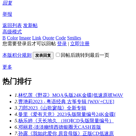
回复
举报
返回列表
发新帖
高级模式
B
Color
Image
Link
Quote
Code
Smilies
您需要登录后才可以回帖
登录
|
立即注册
本版积分规则
回帖后跳转到最后一页
发表回复
更多
热门排行
1.
林忆莲《野花》MQA头版24K金碟[低速原抓WAV
2.
曹滟莉2023 - 粤语经典 古筝专辑 [WAV+CUE]
3.
刀郎2023《山歌寥哉》全新专辑
4.
曼里《爱有天意》2023头版限量编号24K金碟[
5.
杨乐婷《天长地久 （HQⅡCD头版限量编号）
6.
邓丽君-淡淡幽情西德银圈无CASH首版
7.
孙露《我如此爱你 原音母版》正版CD低速原