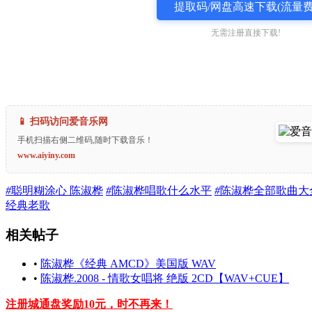
提取码/网盘高速下载(流量费
无需注册直接下载!
📱 扫码访问爱音乐网
手机扫描右侧二维码,随时下载音乐！
www.aiyiny.com
#
聪明糊涂心 陈淑桦
#
陈淑桦唱歌什么水平
#
陈淑桦全部歌曲大
经典老歌
相关帖子
•
陈淑桦《经典 AMCD》美国版 WAV
•
陈淑桦.2008 - 情歌女唱将 绝版 2CD【WAV+CUE】
注册城通盘奖励10元，时不再来！