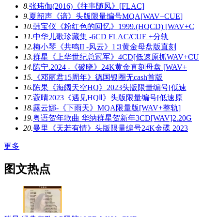
8.
张玮伽(2016)《往事随风》[FLAC]
9.
夏韶声《谙》头版限量编号MQA[WAV+CUE]
10.
韩宝仪《粉红色的回忆》1999.(HQCD) [WAV+C
11.
中华儿歌珍藏集 -6CD FLAC/CUE +分轨
12.
梅小琴《共鸣II -风云》1∶1黄金母盘版直刻
13.
群星《上华世纪总冠军》4CD[低速原抓WAV+CU
14.
陈宁.2024 -《破晓》24K黄金直刻母盘 [WAV+
15.
《邓丽君15周年》德国银圈无cash首版
16.
陈果《海阔天空HQ》2023头版限量编号[低速
17.
蔻晴2023《遇见HQⅡ》头版限量编号[低速原
18.
露云娜-《下雨天》MQA限量版[WAV+整轨]
19.
粤语贺年歌曲 华纳群星贺新年3CD[WAV]2.20G
20.
曼里《天若有情》头版限量编号24K金碟 2023
更多
图文热点