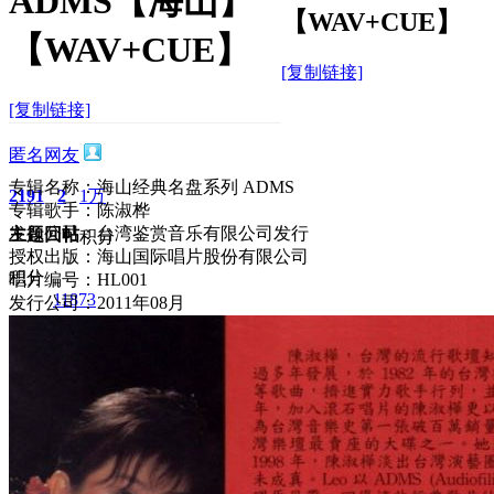
ADMS【海山】
【WAV+CUE】
【WAV+CUE】
[复制链接]
[复制链接]
匿名网友
专辑名称：海山经典名盘系列 ADMS
2191
2
1万
专辑歌手：陈淑桦
发行公司：台湾鉴赏音乐有限公司发行
主题
回帖
积分
授权出版：海山国际唱片股份有限公司
积分
唱片编号：HL001
11873
发行公司：2011年08月
2025-4-21 12:53:09
/
显示全部楼层
/
阅读模式
2583
0