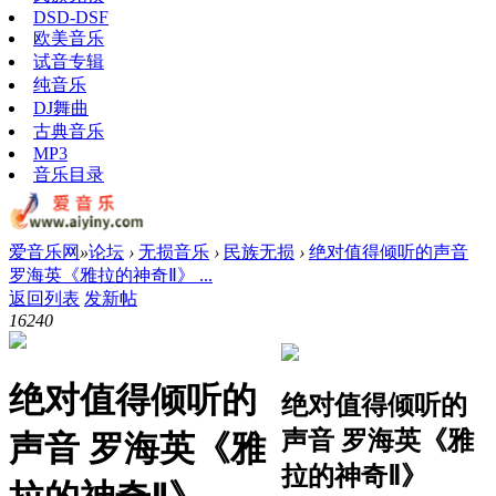
DSD-DSF
欧美音乐
试音专辑
纯音乐
DJ舞曲
古典音乐
MP3
音乐目录
爱音乐网
»
论坛
›
无损音乐
›
民族无损
›
绝对值得倾听的声音
罗海英《雅拉的神奇Ⅱ》 ...
返回列表
发新帖
1624
0
绝对值得倾听的
绝对值得倾听的
声音 罗海英《雅
声音 罗海英《雅
拉的神奇Ⅱ》