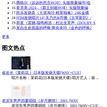
15.
腾格尔《远远的思念HQII》头版限量编号[低
16.
姜克美.2024 -《霸王别姬HQⅡ》头版限量编
17.
民乐发烧盘《大浪淘沙·精英独奏》24K金碟
18.
[FIM发烧唱片14] 关乃忠&乔珊《古琴新韵》/
19.
群星《震撼-瑞鸣精选：杜比全景声（DOLBY A
20.
发自生命底蕴的呼唤 降央卓玛《金色的呼唤2
更多
图文热点
崔岩光《茉莉花 》日本版发烧天碟[WAV+CUE]
唱片名称：茉莉花(日本版发烧天碟) 唱片艺人：崔 ...
老泥车男声四重唱组《岁月燃情》 2001 [WAV
老泥车男声四重唱组《岁月燃情》 2001 [WAV+CUE/ ...