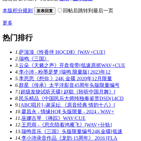
本版积分规则
回帖后跳转到最后一页
发表回复
更多
热门排行
1.
萨顶顶《怜香伴 HQCDⅡ》[WAV+CUE]
2.
瑞鸣《三国》
3.
云朵《天籁之声》开盘母带[低速原抓WAV+CUE
4.
李小沛 - 粉墨是梦 [瑞鸣 限量版] 2023年12
5.
李思思《想你 》24K 金碟 2020年12月限量
6.
群星《传承》太平洋影音45周年头版限量编号
7.
[超级发烧试听天碟] 赵聪《聆听中国月舞》[
8.
民乐精品《中国民乐大师纯独奏鉴赏DSD(14CD
9.
[ABC唱片] -谢采妘 《原音经典 情韵十八》[
10.
廖昌永 - 情缘HQⅡ 头版限量 - 2024 - WAV+
11.
巫娜古琴 《禅踪》WAV/CUE
12.
王思雨 -《思念陪着鸿雁飞》[WAV+分轨]
13.
瑞鸣音乐《三国》头版限量编号24K金碟[低速
14.
李小沛录音作品《龙韵·15周年》 2016 [FLA