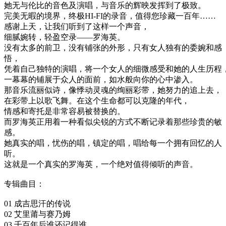
她无与伦比的音色及演唱，与音乐的辉映发挥到了极致。
完美无暇的境界，终极HI-FI的录音，值得您珍藏一百年……
感谢上天，让我们听到了这样一个声音，
细腻婉转，轻盈空录——罗海英。
没有太多的前卫，没有铺张的外形，只有女人独有的委婉和感
悟，
凭着自己独特的演唱，将一个女人的细微感受和她的人生历程
一幕幕的铺展于众人的面前，如水般向你的心中渗入。
那音乐流丽似诗，像悸动灵魂的绚丽彩带，她努力的追上去，
在彩带上以歌飞舞。在这个生命都可以克隆的年代，
情感和寄托是非常容易被替换的。
而罗海英正用着一种看似尖锐的方式不断记录着那些珍贵的敏
感。
她真实的唱，忧伤的唱，镇定的唱，唱给每一个拥有回忆的人
听。
这就是一个真实的罗海英，一个绝对值得倾听的声音。
专辑曲目：
01 成吉思汗的传说
02 艾里莆与赛乃姆
03 千百年后谁还记得谁