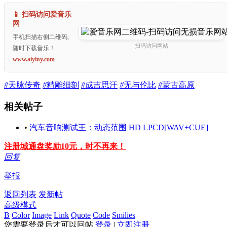
📱 扫码访问爱音乐
网
手机扫描右侧二维码,
扫码访问网站
随时下载音乐！
www.aiyiny.com
#
天脉传奇
#
精雕细刻
#
成吉思汗
#
无与伦比
#
蒙古高原
相关帖子
•
汽车音响测试王：动态范围 HD LPCD[WAV+CUE]
注册城通盘奖励10元，时不再来！
回复
举报
返回列表
发新帖
高级模式
B
Color
Image
Link
Quote
Code
Smilies
您需要登录后才可以回帖
登录
|
立即注册