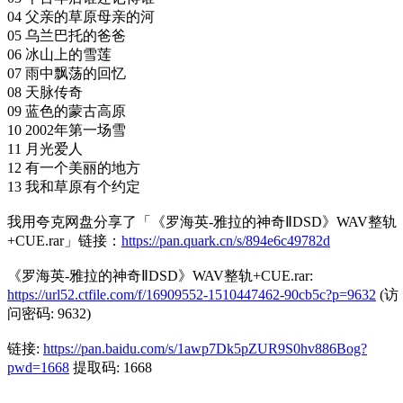
04 父亲的草原母亲的河
05 乌兰巴托的爸爸
06 冰山上的雪莲
07 雨中飘荡的回忆
08 天脉传奇
09 蓝色的蒙古高原
10 2002年第一场雪
11 月光爱人
12 有一个美丽的地方
13 我和草原有个约定
我用夸克网盘分享了「《罗海英-雅拉的神奇ⅡDSD》WAV整轨
+CUE.rar」链接：
https://pan.quark.cn/s/894e6c49782d
《罗海英-雅拉的神奇ⅡDSD》WAV整轨+CUE.rar:
https://url52.ctfile.com/f/16909552-1510447462-90cb5c?p=9632
(访
问密码: 9632)
链接:
https://pan.baidu.com/s/1awp7Dk5pZUR9S0hv886Bog?
pwd=1668
提取码: 1668