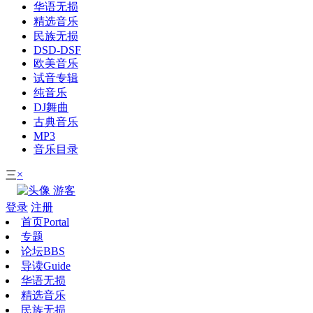
华语无损
精选音乐
民族无损
DSD-DSF
欧美音乐
试音专辑
纯音乐
DJ舞曲
古典音乐
MP3
音乐目录
×
三
游客
登录
注册
首页
Portal
专题
论坛
BBS
导读
Guide
华语无损
精选音乐
民族无损