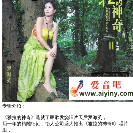
专辑介绍：
《雅拉的神奇》造就了民歌发烧唱片天后罗海英，
历一年的精雕细刻，怡人公司盛大推出《雅拉的神奇Ⅱ》唱片
里，