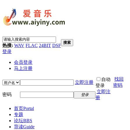
搜索
热搜:
WAV
FLAC
24BIT
DSF
登录
会员登录
马上注册
找回
自动
立即注册
密码
登录
立即注
密码
登录
册
首页
Portal
专题
论坛
BBS
导读
Guide