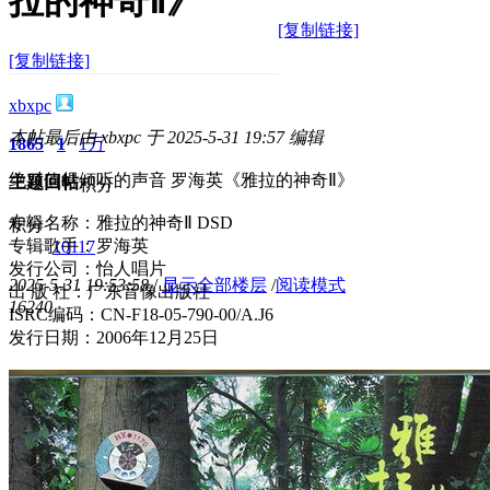
拉的神奇Ⅱ》
[复制链接]
[复制链接]
xbxpc
本帖最后由 xbxpc 于 2025-5-31 19:57 编辑
1865
1
1万
绝对值得倾听的声音 罗海英《雅拉的神奇Ⅱ》
主题
回帖
积分
专辑名称：雅拉的神奇Ⅱ DSD
积分
专辑歌手：罗海英
10117
发行公司：怡人唱片
2025-5-31 19:53:58
/
显示全部楼层
/
阅读模式
出 版 社：广东音像出版社
1624
0
ISRC编码：CN-F18-05-790-00/A.J6
发行日期：2006年12月25日