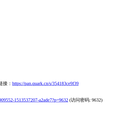
」链接：
https://pan.quark.cn/s/354183ce9f39
f/16909552-1513537207-a2ade7?p=9632
(访问密码: 9632)