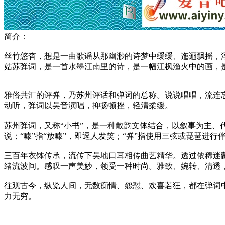
简介：
丝竹悠杳，想是一曲歌谣从那幽渺的诗梦中缓缓、迤逦飘摇，
姑苏弹词，是一首水墨江南里的诗，是一幅江枫渔火中的画，
雅俗共汇的评弹，乃苏州评话和弹词的总称。说说唱唱，流连
动听，弹词以吴音演唱，抑扬顿挫，轻清柔缓。
苏州弹词，又称“小书”，是一种散韵文体结合，以叙事为主、
说；“噱”指“放噱”，即逗人发笑；“弹”指使用三弦或琵琶进
三百年衣钵传承，流传下吴地口耳相传曲艺精华。透过依稀迷
绪流波间。感叹一声美妙，领受一种时尚。雅致、婉转、清透
往观古今，纵览人间，无数痴情、怨怼、欢喜若狂，都在弹词
力无穷。