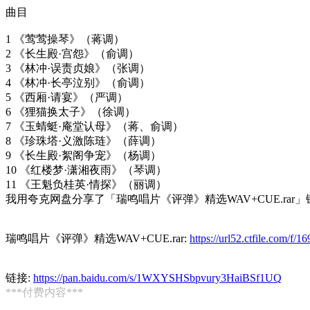
曲目
1 《莺莺操琴》（蒋调）
2 《长生殿·宫怨》（俞调）
3 《林冲·误责贞娘》（张调）
4 《林冲·长亭泣别》（俞调）
5 《西厢·请宴》（严调）
6 《狸猫换太子》（徐调）
7 《玉蜻蜓·庵堂认母》（蒋、俞调）
8 《珍珠塔·义激陈琏》（薛调）
9 《长生殿·絮阁争宠》（杨调）
10 《红楼梦·潇湘夜雨》（琴调）
11 《王魁负桂英·情探》（丽调）
我用夸克网盘分享了「瑞鸣唱片《评弹》精选WAV+CUE.rar
瑞鸣唱片《评弹》精选WAV+CUE.rar:
https://url52.ctfile.com/
链接:
https://pan.baidu.com/s/1WXYSHSbpvury3HaiBSf1UQ
***付费内容***