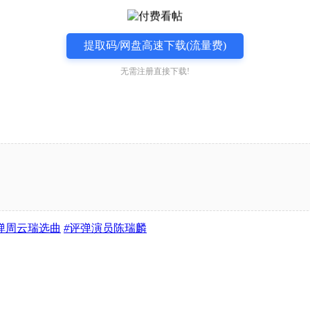
提取码/网盘高速下载(流量费)
无需注册直接下载!
弹周云瑞选曲
#
评弹演员陈瑞麟