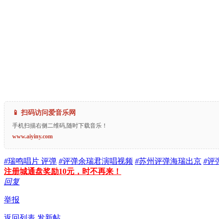
📱 扫码访问爱音乐网
手机扫描右侧二维码,随时下载音乐！
www.aiyiny.com
#
瑞鸣唱片 评弹
#
评弹余瑞君演唱视频
#
苏州评弹海瑞出京
#
评
注册城通盘奖励10元，时不再来！
回复
举报
返回列表
发新帖