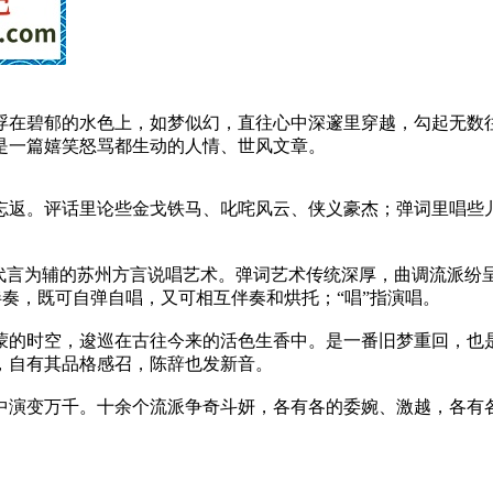
浮在碧郁的水色上，如梦似幻，直往心中深邃里穿越，勾起无数
是一篇嬉笑怒骂都生动的人情、世风文章。
忘返。评话里论些金戈铁马、叱咤风云、侠义豪杰；弹词里唱些
代言为辅的苏州方言说唱艺术。弹词艺术传统深厚，曲调流派纷呈
行伴奏，既可自弹自唱，又可相互伴奏和烘托；“唱”指演唱。
蒙的时空，逡巡在古往今来的活色生香中。是一番旧梦重回，也
，自有其品格感召，陈辞也发新音。
中演变万千。十余个流派争奇斗妍，各有各的委婉、激越，各有