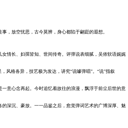
往事，放空忧思，古今莫辨，身心都陷于翩跹的遐想。
儿女情长、妇孺皆知、世间传奇。评弹说表细腻，吴侬软语娓娓
，风格各异，技艺极为发达，讲究“说噱弹唱”。“说”指叙
是一意心念再起。今时追忆着故往的浪漫，飘浮于前尘后世的意
各的深沉、豪放。一一品鉴之后，愈觉弹词艺术的广博深厚、魅