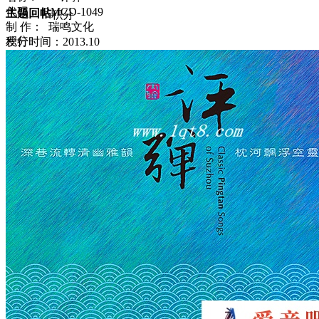
代码 : RMCD-1049
主题
回帖
积分
制 作： 瑞鸣文化
积分
发行时间：2013.10
10117
2025-6-8 13:10:28
/
显示全部楼层
/
阅读模式
1524
0