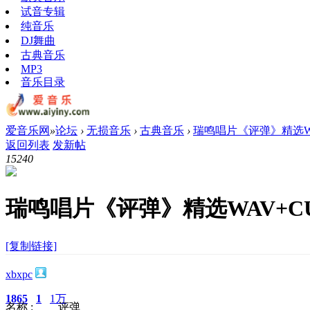
试音专辑
纯音乐
DJ舞曲
古典音乐
MP3
音乐目录
爱音乐网
»
论坛
›
无损音乐
›
古典音乐
›
瑞鸣唱片《评弹》精选WA
返回列表
发新帖
1524
0
瑞鸣唱片《评弹》精选WAV+C
[复制链接]
xbxpc
1865
1
1万
名称 : 评弹