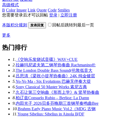
高级模式
B
Color
Image
Link
Quote
Code
Smilies
您需要登录后才可以回帖
登录
|
立即注册
本版积分规则
回帖后跳转到最后一页
发表回复
更多
热门排行
1.
《交响乐发烧试音碟》WAV+CUE
2.
拉赫玛尼诺夫第二钢琴协奏曲 Rachmaninoff:
3.
The London Double Bass Sound(伦敦低音大
4.
吕思清《梁祝小提琴协奏曲》24K 纯金镀层
5.
Yo-Yo Ma - Six Evolutions 巴赫无伴奏大提
6.
Sony Classical 50 Master Works 索尼古典
7.
久石让第三交响曲《形而上学》& 竖琴协奏曲
8.
柏辽兹Consuelo Rubio – Berlioz: La Damn
9.
内田光子 2026贝多芬晚期三首钢琴奏鸣曲Bee
10.
Brahms Early Piano Music Vol.2（MDG 古钢
11.
Young Sibelius: Sibelius in Ainola II(DF