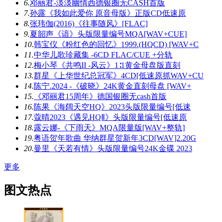
6.
邓丽君-淡淡幽情西德银圈无CASH首版
7.
孙露《我如此爱你 原音母版》正版CD低速原
8.
张玮伽(2016)《往事随风》[FLAC]
9.
夏韶声《谙》头版限量编号MQA[WAV+CUE]
10.
韩宝仪《粉红色的回忆》1999.(HQCD) [WAV+C
11.
中华儿歌珍藏集 -6CD FLAC/CUE +分轨
12.
梅小琴《共鸣II -风云》1∶1黄金母盘版直刻
13.
群星《上华世纪总冠军》4CD[低速原抓WAV+CU
14.
陈宁.2024 -《破晓》24K黄金直刻母盘 [WAV+
15.
《邓丽君15周年》德国银圈无cash首版
16.
陈果《海阔天空HQ》2023头版限量编号[低速
17.
蔻晴2023《遇见HQⅡ》头版限量编号[低速原
18.
露云娜-《下雨天》MQA限量版[WAV+整轨]
19.
粤语贺年歌曲 华纳群星贺新年3CD[WAV]2.20G
20.
曼里《天若有情》头版限量编号24K金碟 2023
更多
图文热点