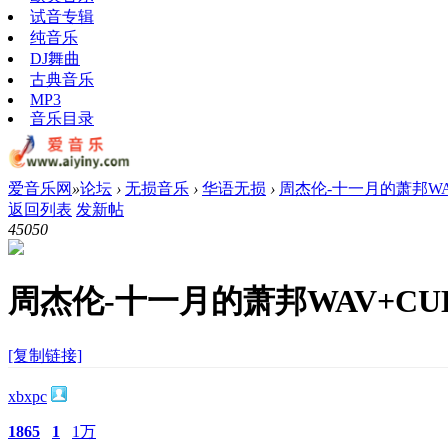
试音专辑
纯音乐
DJ舞曲
古典音乐
MP3
音乐目录
爱音乐网
»
论坛
›
无损音乐
›
华语无损
›
周杰伦-十一月的萧邦WA
返回列表
发新帖
4505
0
周杰伦-十一月的萧邦WAV+CU
[复制链接]
xbxpc
1865
1
1万