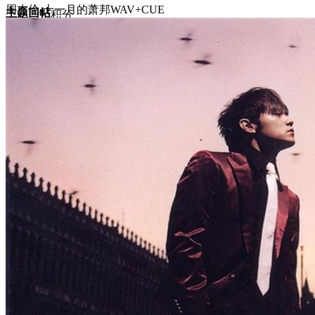
周杰伦-十一月的萧邦WAV+CUE
主题
回帖
积分
积分
10117
2025-6-12 20:30:55
/
显示全部楼层
/
阅读模式
4505
0