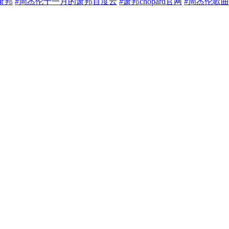
萧邦
#
周杰伦十一月的萧邦百度云
#
萧邦chopard官网
#
周杰伦歌曲