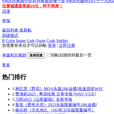
#
周杰伦夜曲中的肖邦夜曲是哪一首
#
周杰伦磁带DIY十一月的
注册城通盘奖励10元，时不再来！
回复
举报
返回列表
发新帖
高级模式
B
Color
Image
Link
Quote
Code
Smilies
您需要登录后才可以回帖
登录
|
立即注册
本版积分规则
回帖后跳转到最后一页
发表回复
更多
热门排行
1.
林忆莲《野花》MQA头版24K金碟[低速原抓WAV
2.
曹滟莉2023 - 粤语经典 古筝专辑 [WAV+CUE]
3.
刀郎2023《山歌寥哉》全新专辑
4.
曼里《爱有天意》2023头版限量编号24K金碟[
5.
杨乐婷《天长地久 （HQⅡCD头版限量编号）