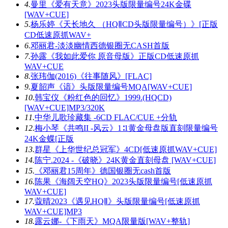
4.
曼里《爱有天意》2023头版限量编号24K金碟
[WAV+CUE]
5.
杨乐婷《天长地久 （HQⅡCD头版限量编号）》[正版
CD低速原抓WAV+
6.
邓丽君-淡淡幽情西德银圈无CASH首版
7.
孙露《我如此爱你 原音母版》正版CD低速原抓
WAV+CUE
8.
张玮伽(2016)《往事随风》[FLAC]
9.
夏韶声《谙》头版限量编号MQA[WAV+CUE]
10.
韩宝仪《粉红色的回忆》1999.(HQCD)
[WAV+CUE]MP3/320K
11.
中华儿歌珍藏集 -6CD FLAC/CUE +分轨
12.
梅小琴《共鸣II -风云》1∶1黄金母盘版直刻限量编号
24K金蝶[正版
13.
群星《上华世纪总冠军》4CD[低速原抓WAV+CUE]
14.
陈宁.2024 -《破晓》24K黄金直刻母盘 [WAV+CUE]
15.
《邓丽君15周年》德国银圈无cash首版
16.
陈果《海阔天空HQ》2023头版限量编号[低速原抓
WAV+CUE]
17.
蔻晴2023《遇见HQⅡ》头版限量编号[低速原抓
WAV+CUE]MP3
18.
露云娜-《下雨天》MQA限量版[WAV+整轨]