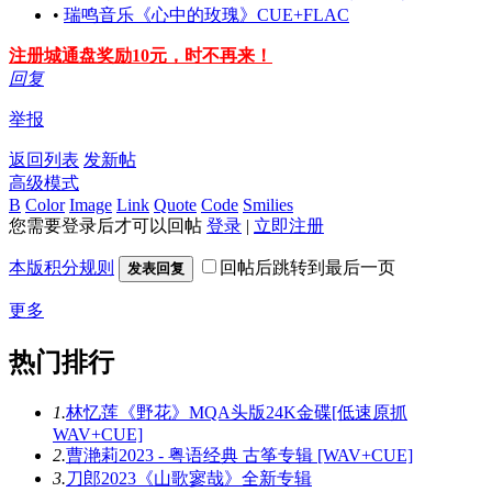
•
瑞鸣音乐《心中的玫瑰》CUE+FLAC
注册城通盘奖励10元，时不再来！
回复
举报
返回列表
发新帖
高级模式
B
Color
Image
Link
Quote
Code
Smilies
您需要登录后才可以回帖
登录
|
立即注册
本版积分规则
回帖后跳转到最后一页
发表回复
更多
热门排行
1.
林忆莲《野花》MQA头版24K金碟[低速原抓
WAV+CUE]
2.
曹滟莉2023 - 粤语经典 古筝专辑 [WAV+CUE]
3.
刀郎2023《山歌寥哉》全新专辑