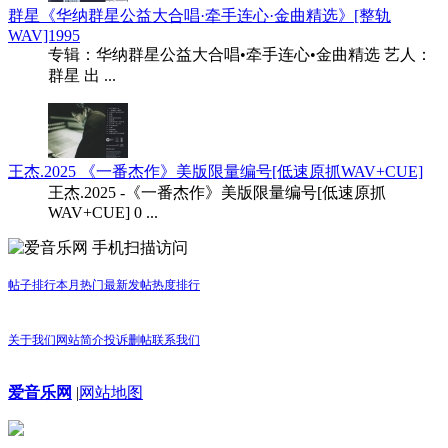
群星《华纳群星公益大合唱·牵手连心·金曲精选》[整轨
WAV]1995
专辑：华纳群星公益大合唱•牵手连心•金曲精选 艺人：
群星 出 ...
王杰.2025 《一番杰作》美版限量编号[低速原抓WAV+CUE]
王杰.2025 -《一番杰作》美版限量编号[低速原抓
WAV+CUE] 0 ...
手机扫描访问
帖子排行
本月热门
最新发帖
热度排行
关于我们
网站简介
投诉删帖
联系我们
爱音乐网
|
网站地图