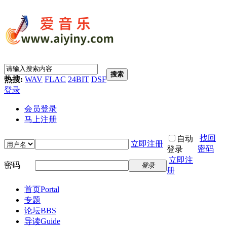
搜索
热搜:
WAV
FLAC
24BIT
DSF
登录
会员登录
马上注册
找回
自动
立即注册
密码
登录
立即注
密码
登录
册
首页
Portal
专题
论坛
BBS
导读
Guide