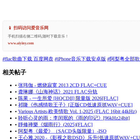
📱 扫码访问爱音乐网
手机扫描右侧二维码,随时下载音乐！
www.aiyiny.com
#
flac歌曲下载 百度网盘
#
iPhone音乐下载安卓版
#
阿梨粤全部歌
相关帖子
•
张玮伽 - 燃烧寂寞 2013 2CD FLAC+CUE
•
龚琳娜《山海神话》2021 FLAC分轨
•
陈果 - 一生所爱 [HQCDII] 限量版 2026[FLAC]
•
祁隆《伤感情歌王子》[正版CD低速原抓WAV+CUE]
•
Various Artists-欧美情歌 Vol. 1-2025 (FLAC 16bit 44kHz)
•
聆听心灵的雨：李闰珉的《雨的印记》[96kHz24bit]
•
靜修禅樂《烟雨行》(2025)[FLAC]
•
阿梨粤《最爱》（SACD头版限量）-ISO
•
王心雅.2020 -《影视之歌DSD》乐升[低速原抓WAV+CU