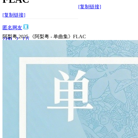
[复制链接]
[复制链接]
匿名网友
阿梨粤.2025 《阿梨粤 - 单曲集》FLAC
2191
2
1万
主题
回帖
积分
积分
11873
2025-7-26 16:43:29
/
显示全部楼层
/
阅读模式
3345
0