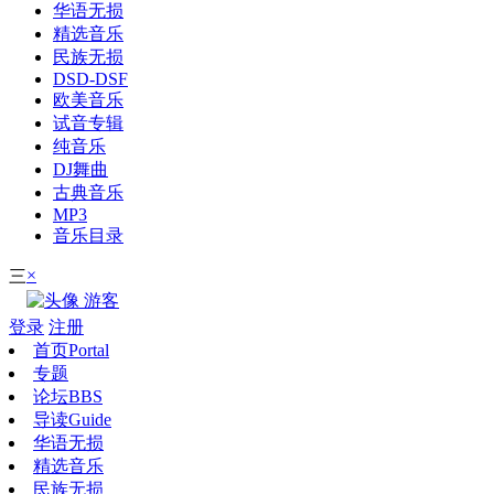
华语无损
精选音乐
民族无损
DSD-DSF
欧美音乐
试音专辑
纯音乐
DJ舞曲
古典音乐
MP3
音乐目录
×
三
游客
登录
注册
首页
Portal
专题
论坛
BBS
导读
Guide
华语无损
精选音乐
民族无损