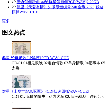
19.
粤语贺年歌曲 华纳群星贺新年3CD[WAV]2.20GB
20.
曼里《天若有情》头版限量编号24K金碟 2023[低速
原抓WAV+CUE]
更多
图文热点
群星 经典老歌 LP黑胶10CD WAV+CUE
CD-01 01相见恨晚 02电台情歌 03单身情歌 04记事本 05
太委 ...
群星《上华世纪总冠军》4CD[低速原抓WAV+CUE]
CD1 01. 无情的情书 - 动力火车 02. 日光机场 - 许茹芸 0
...