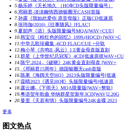
5.
杨乐婷《天长地久 （HQⅡCD头版限量编号）
6.
邓丽君-淡淡幽情西德银圈无CASH首版
7.
孙露《我如此爱你 原音母版》正版CD低速原
8.
张玮伽(2016)《往事随风》[FLAC]
9.
夏韶声《谙》头版限量编号MQA[WAV+CUE]
10.
韩宝仪《粉红色的回忆》1999.(HQCD) [WAV+C
11.
中华儿歌珍藏集 -6CD FLAC/CUE +分轨
12.
梅小琴《共鸣II -风云》1∶1黄金母盘版直刻
13.
群星《上华世纪总冠军》4CD[低速原抓WAV+CU
14.
陈宁.2024 -《破晓》24K黄金直刻母盘 [WAV+
15.
《邓丽君15周年》德国银圈无cash首版
16.
陈果《海阔天空HQ》2023头版限量编号[低速
17.
蔻晴2023《遇见HQⅡ》头版限量编号[低速原
18.
露云娜-《下雨天》MQA限量版[WAV+整轨]
19.
粤语贺年歌曲 华纳群星贺新年3CD[WAV]2.20G
20.
曼里《天若有情》头版限量编号24K金碟 2023
更多
图文热点