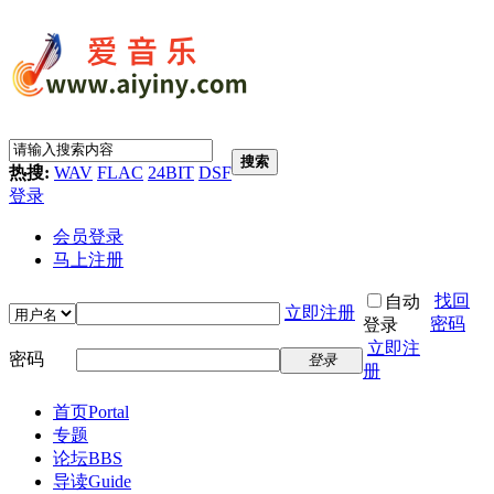
搜索
热搜:
WAV
FLAC
24BIT
DSF
登录
会员登录
马上注册
找回
自动
立即注册
密码
登录
立即注
密码
登录
册
首页
Portal
专题
论坛
BBS
导读
Guide