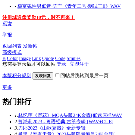
•
极富磁性男低音-陈宁《青年二号·测试王II》WAV
注册城通盘奖励10元，时不再来！
回复
举报
返回列表
发新帖
高级模式
B
Color
Image
Link
Quote
Code
Smilies
您需要登录后才可以回帖
登录
|
立即注册
本版积分规则
回帖后跳转到最后一页
发表回复
更多
热门排行
1.
林忆莲《野花》MQA头版24K金碟[低速原抓WAV
2.
曹滟莉2023 - 粤语经典 古筝专辑 [WAV+CUE]
3.
刀郎2023《山歌寥哉》全新专辑
4.
曼里《爱有天意》2023头版限量编号24K金碟[