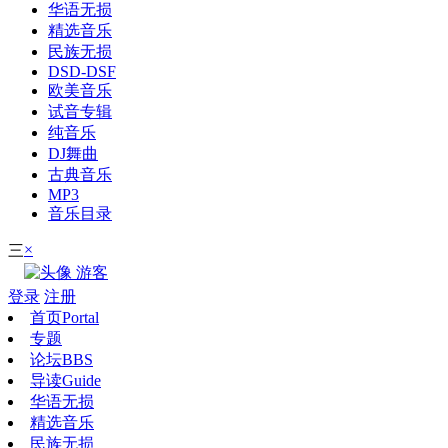
华语无损
精选音乐
民族无损
DSD-DSF
欧美音乐
试音专辑
纯音乐
DJ舞曲
古典音乐
MP3
音乐目录
×
三
游客
登录
注册
首页
Portal
专题
论坛
BBS
导读
Guide
华语无损
精选音乐
民族无损