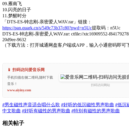
09.雁南飞
10.闪亮的日子
11.梦醒时分
「DTS-ES-钟志刚-亲密爱人WAV.rar」链接：
https://pan.quark.cn/s/549c73b37c80?pwd=n5Uc
提取码：n5Uc
DTS-ES-钟志刚-亲密爱人WAV.rar: ctfile://xtc16909552-f84179278
20d9ee-9632
（下载方法：打开城通网盘客户端或APP，输入小通密码即可
📱 扫码访问爱音乐网
手机扫描右侧二维码,随时下载
音乐！
扫码访问网站
www.aiyiny.com
#
男生磁性声音适合唱什么歌
#
好听的低沉磁性男声歌曲
#
低沉
中文歌曲
#
好听有磁性的男声歌曲
#
特别有磁性的男声歌曲
相关帖子