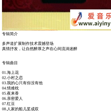
专辑简介
多声道扩展制作技术震撼登场
真情抒发，让自然醉厚之声在心间流淌迷醉
专辑曲目
01.海上花
02.小村之恋
03.我的心只有你没有他
04.情难枕
05.夜来香
06.亲密爱人
07.红豆
08.人家的船儿桨成双