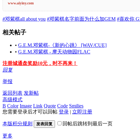
www.aiyiny.com
#
邓紫棋all about you
#
邓紫棋名字前面为什么加GEM
#
喜欢你 G
相关帖子
•
G.E.M.邓紫棋-《新的心跳》 [WAV/CUE]
•
G.E.M.邓紫棋 - 摩天动物园FLAC
注册城通盘奖励10元，时不再来！
回复
举报
返回列表
发新帖
高级模式
B
Color
Image
Link
Quote
Code
Smilies
您需要登录后才可以回帖
登录
|
立即注册
本版积分规则
回帖后跳转到最后一页
发表回复
更多