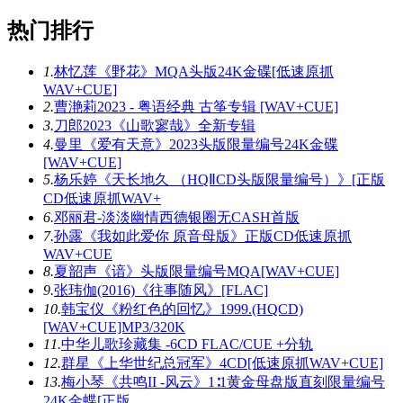
热门排行
1.
林忆莲《野花》MQA头版24K金碟[低速原抓
WAV+CUE]
2.
曹滟莉2023 - 粤语经典 古筝专辑 [WAV+CUE]
3.
刀郎2023《山歌寥哉》全新专辑
4.
曼里《爱有天意》2023头版限量编号24K金碟
[WAV+CUE]
5.
杨乐婷《天长地久 （HQⅡCD头版限量编号）》[正版
CD低速原抓WAV+
6.
邓丽君-淡淡幽情西德银圈无CASH首版
7.
孙露《我如此爱你 原音母版》正版CD低速原抓
WAV+CUE
8.
夏韶声《谙》头版限量编号MQA[WAV+CUE]
9.
张玮伽(2016)《往事随风》[FLAC]
10.
韩宝仪《粉红色的回忆》1999.(HQCD)
[WAV+CUE]MP3/320K
11.
中华儿歌珍藏集 -6CD FLAC/CUE +分轨
12.
群星《上华世纪总冠军》4CD[低速原抓WAV+CUE]
13.
梅小琴《共鸣II -风云》1∶1黄金母盘版直刻限量编号
24K金蝶[正版