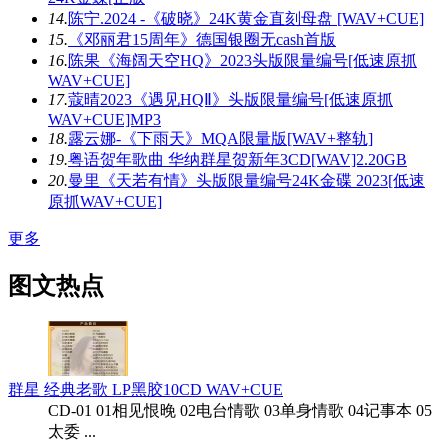
14.
陈宁.2024 -《破晓》24K黄金直刻母盘 [WAV+CUE]
15.
《邓丽君15周年》德国银圈无cash首版
16.
陈果《海阔天空HQ》2023头版限量编号[低速原抓
WAV+CUE]
17.
蔻晴2023《遇见HQⅡ》头版限量编号[低速原抓
WAV+CUE]MP3
18.
露云娜-《下雨天》MQA限量版[WAV+整轨]
19.
粤语贺年歌曲 华纳群星贺新年3CD[WAV]2.20GB
20.
曼里《天若有情》头版限量编号24K金碟 2023[低速
原抓WAV+CUE]
更多
图文热点
群星 经典老歌 LP黑胶10CD WAV+CUE
CD-01 01相见恨晚 02电台情歌 03单身情歌 04记事本 05
太委 ...