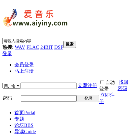
搜索
热搜:
WAV
FLAC
24BIT
DSF
登录
会员登录
马上注册
找回
自动
立即注册
密码
登录
立即注
密码
登录
册
首页
Portal
专题
论坛
BBS
导读
Guide