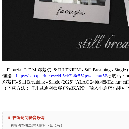
「Faouzia, G.E.M 邓紫棋. & ILLENIUM - Still Breathing - Single 
链接：
https://pan.quark.cn/s/ebb5cb3b6c55?pwd=mw5F
提取码：m
邓紫棋- Still Breathing - Single (2025) (ALAC 24bit 48kHz).rar: ct
（下载方法：打开城通网盘客户端或APP，输入小通密码即可
📱 扫码访问爱音乐网
手机扫描右侧二维码,随时下载音乐！