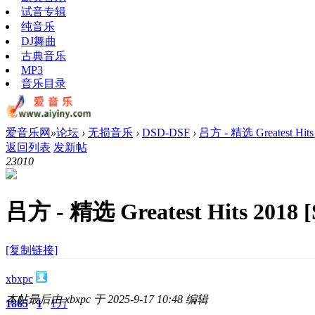
试音专辑
纯音乐
DJ舞曲
古典音乐
MP3
音乐目录
爱音乐网
»
论坛
›
无损音乐
›
DSD-DSF
›
吕方 - 精选 Greatest Hit
返回列表
发新帖
2301
0
吕方 - 精选 Greatest Hits 2018
[复制链接]
xbxpc
本帖最后由 xbxpc 于 2025-9-17 10:48 编辑
1865
1
1万