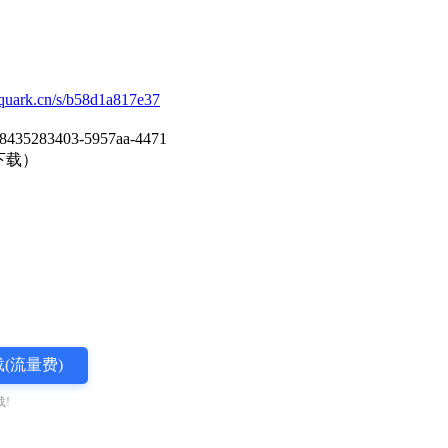
n.quark.cn/s/b58d1a817e37
-f8435283403-5957aa-4471
下载）
(流量费)
!