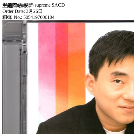
华纳 吕方 精选 supreme SACD
主题
回帖
积分
Order Date: 3月26日
积分
EAN No.: 5054197006104
10117
2025-9-16 21:38:12
/
显示全部楼层
/
阅读模式
2301
0