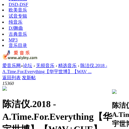
DSD-DSF
欧美音乐
试音专辑
纯音乐
DJ舞曲
古典音乐
MP3
音乐目录
爱音乐网
»
论坛
›
无损音乐
›
精选音乐
›
陈洁仪.2018 -
A.Time.For.Everything【华宇世博】【WAV ...
返回列表
发新帖
1536
0
陈洁仪.2018 -
陈洁仪.
A.Ti
A.Time.For.Everything【华
宇世