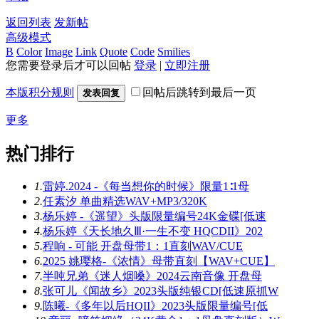
返回列表
发新帖
高级模式
B
Color
Image
Link
Quote
Code
Smilies
您需要登录后才可以回帖
登录
|
立即注册
本版积分规则
回帖后跳转到最后一页
发表回复
更多
热门排行
1.
雷婷.2024 -《每当想你的时候》限量1∶1母
2.
任素汐 单曲精选WAV+MP3/320K
3.
杨乐婷 -《遥望》头版限量编号24K金碟[低速
4.
杨乐婷《天长地久Ⅲ·一生不变 HQCDII》202
5.
程响 - 可能 开盘母带1：1直刻WAV/CUE
6.
2025 姚璎格-《浓情》母带直刻【WAV+CUE】
7.
半吨兄弟《迷人烟嗓》2024云南音像 开盘母
8.
张可儿《闻故乡》2023头版纯银CD[低速原抓W
9.
陈曦-《多年以后HQII》2023头版限量编号[低