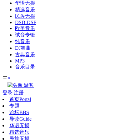
华语无损
精选音乐
民族无损
DSD-DSF
欧美音乐
试音专辑
纯音乐
DJ舞曲
古典音乐
MP3
音乐目录
×
三
游客
登录
注册
首页
Portal
专题
论坛
BBS
导读
Guide
华语无损
精选音乐
民族无损