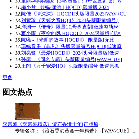
10.
童丽--啼笑姻缘（24K黄金1：1母盘直刻版）W
11.
梅小琴 - 共鸣·潇洒 [ HQCD] 限量版 2024
12.
陈佳《情深深》 HQCDII头版限量2023[WAV+CU
13.
刘紫玲《天籁之音HQII》2023头版限量编号 [
14.
洋澜一《传奇》限量1∶1母盘直刻[低速整轨W
15.
蒋小雨《夜空的风 HQCDII》2024限量版[低速
16.
陈曦 -《光阴的故事 HQCDⅡ》 限量版[无比
17.
瑞鸣音乐《非凡》头版限量编号HQCD[低速原
18.
刘亮鹭《最爱HQCDⅡ》2024头号限量版[低速
19.
孙露 --《同名专辑》头版限量编号[WAV+CUE]
20.
王闻《万千宠爱HQ》头版限量编号 低速原抓
更多
图文热点
李宗盛《李宗盛精选》滾石香港十年[正版原
专辑名称：《滚石香港黄金十年精选》【WAV/CUE】 ...