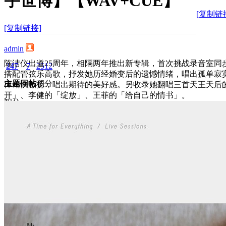
宇世博】【WAV+CUE】
[复制链
[复制链接]
admin
陈洁仪出道25周年，相隔两年推出新专辑，首次挑战录音室同
247
7
2512
搭配管弦乐高歌，抒发她历经婚变后的遗憾情绪，唱出孤单寂
主题
回帖
积分
律翰快激扬，唱出期待的美好感。另收录她翻唱三首天王天后
开」、李健的「绽放」、王菲的「给自己的情书」。
积分
2512
2025-9-29 22:50:20
/
显示全部楼层
/
阅读模式
1536
0