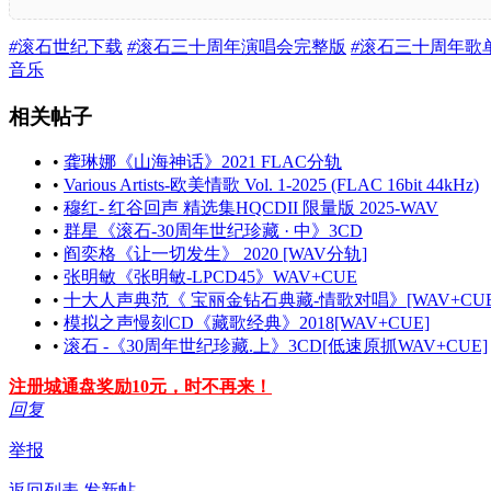
#
滚石世纪下载
#
滚石三十周年演唱会完整版
#
滚石三十周年歌
音乐
相关帖子
•
龚琳娜《山海神话》2021 FLAC分轨
•
Various Artists-欧美情歌 Vol. 1-2025 (FLAC 16bit 44kHz)
•
穆红- 红谷回声 精选集HQCDII 限量版 2025-WAV
•
群星《滚石-30周年世纪珍藏 · 中》3CD
•
阎奕格《让一切发生》 2020 [WAV分轨]
•
张明敏《张明敏-LPCD45》WAV+CUE
•
十大人声典范《 宝丽金钻石典藏-情歌对唱》[WAV+CUE
•
模拟之声慢刻CD《藏歌经典》2018[WAV+CUE]
•
滚石 -《30周年世纪珍藏.上》3CD[低速原抓WAV+CUE]
注册城通盘奖励10元，时不再来！
回复
举报
返回列表
发新帖