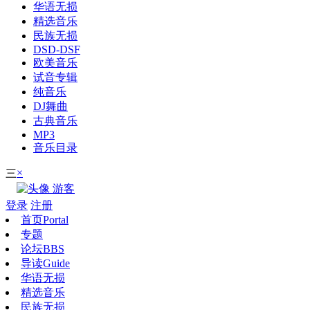
华语无损
精选音乐
民族无损
DSD-DSF
欧美音乐
试音专辑
纯音乐
DJ舞曲
古典音乐
MP3
音乐目录
×
三
游客
登录
注册
首页
Portal
专题
论坛
BBS
导读
Guide
华语无损
精选音乐
民族无损