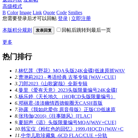
高级模式
B
Color
Image
Link
Quote
Code
Smilies
您需要登录后才可以回帖
登录
|
立即注册
本版积分规则
回帖后跳转到最后一页
发表回复
更多
热门排行
1.
林忆莲《野花》MQA头版24K金碟[低速原抓WAV
2.
曹滟莉2023 - 粤语经典 古筝专辑 [WAV+CUE]
3.
刀郎2023《山歌寥哉》全新专辑
4.
曼里《爱有天意》2023头版限量编号24K金碟[
5.
杨乐婷《天长地久 （HQⅡCD头版限量编号）
6.
邓丽君-淡淡幽情西德银圈无CASH首版
7.
孙露《我如此爱你 原音母版》正版CD低速原
8.
张玮伽(2016)《往事随风》[FLAC]
9.
夏韶声《谙》头版限量编号MQA[WAV+CUE]
10.
韩宝仪《粉红色的回忆》1999.(HQCD) [WAV+C
11.
中华儿歌珍藏集 -6CD FLAC/CUE +分轨