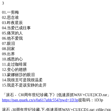
3
01.一剪梅
02.思念谁
03.昨夜星辰
04.当爱已成往事
05.痛哭的人
06.他不爱我
07.眼泪
08.回家
09.出界
10.感恩的心
11.走过咖啡屋
12.变心的翅膀
13.蒙娜丽莎的眼泪
14.我很丑可是我很温柔
15.我是不是该安静的走开
「滚石 -《30周年世纪珍藏.下》[低速原抓WAV+CUE]3CD.ra
https://pan.quark.cn/s/0a617afdc554?pwd=1D3p
提取码：1D3p
滚石 -30周年世纪珍藏.下-低速原抓WAV+CUECD1.rar: ctfile://xtc169