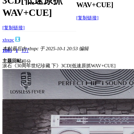
3CD[低速原抓
WAV+CUE]
WAV+CUE]
[复制链接]
[复制链接]
xbxpc
本帖最后由 xbxpc 于 2025-10-1 20:53 编辑
1865
1
1万
主题
回帖
积分
滚石《30周年世纪珍藏 下》3CD[低速原抓WAV+CUE]
积分
10117
2025-10-1 20:50:39
/
显示全部楼层
/
阅读模式
2018
0