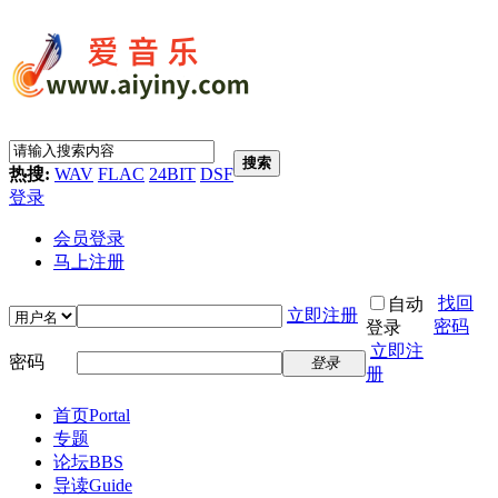
搜索
热搜:
WAV
FLAC
24BIT
DSF
登录
会员登录
马上注册
找回
自动
立即注册
密码
登录
立即注
密码
登录
册
首页
Portal
专题
论坛
BBS
导读
Guide