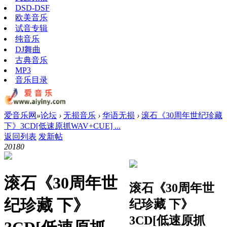
DSD-DSF
欧美音乐
试音专辑
纯音乐
DJ舞曲
古典音乐
MP3
音乐目录
爱音乐网
»
论坛
›
无损音乐
›
华语无损
›
滚石《30周年世纪珍藏
下》3CD[低速原抓WAV+CUE] ...
返回列表
发新帖
2018
0
滚石《30周年世
滚石《30周年世
纪珍藏 下》
纪珍藏 下》
3CD[低速原抓