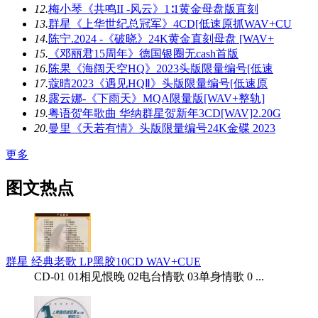
12.
梅小琴《共鸣II -风云》1∶1黄金母盘版直刻
13.
群星《上华世纪总冠军》4CD[低速原抓WAV+CU
14.
陈宁.2024 -《破晓》24K黄金直刻母盘 [WAV+
15.
《邓丽君15周年》德国银圈无cash首版
16.
陈果《海阔天空HQ》2023头版限量编号[低速
17.
蔻晴2023《遇见HQⅡ》头版限量编号[低速原
18.
露云娜-《下雨天》MQA限量版[WAV+整轨]
19.
粤语贺年歌曲 华纳群星贺新年3CD[WAV]2.20G
20.
曼里《天若有情》头版限量编号24K金碟 2023
更多
图文热点
群星 经典老歌 LP黑胶10CD WAV+CUE
CD-01 01相见恨晚 02电台情歌 03单身情歌 0 ...