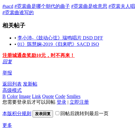
#
sacd
#
霓裳曲是哪个朝代的曲子
#
霓裳曲是啥意思
#
霓裳夫人唱
#
霓裳曲谁写的
相关帖子
•
李小沛-《鼓动心弦》瑞鸣唱片 DSD DFF
•
01》陈慧娴-2019《归来吧》SACD ISO
注册城通盘奖励10元，时不再来！
回复
举报
返回列表
发新帖
高级模式
B
Color
Image
Link
Quote
Code
Smilies
您需要登录后才可以回帖
登录
|
立即注册
本版积分规则
回帖后跳转到最后一页
发表回复
更多