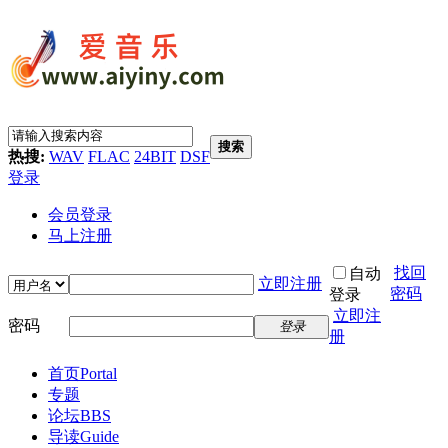
搜索
热搜:
WAV
FLAC
24BIT
DSF
登录
会员登录
马上注册
找回
自动
立即注册
密码
登录
立即注
密码
登录
册
首页
Portal
专题
论坛
BBS
导读
Guide