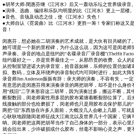
●
胡琴大师
-
閔惠芬继《江河水》后又一轰动乐坛之世界级录音
●
演绎、选曲、编排和乐队均明显的比《江河水》更上一层楼
●
音色、音场及动态之佳，使《江河水》失色！
●
大师自认《霓裳曲》比《江河水》更胜一筹！专家们称这又
音！
闵惠芬，想必她在二胡演奏的艺术成就，是大伙有目共睹的了
她可谓是一个新的里程碑，为什么这么说，因为这可是闵老师
声录奏。录音的地点是纽约的
“
名碟录音厂录音棚
”(TheHit Facto
纽约最好之一，亦是世界最佳之一，从那昂贵的收费、众人的
从控制室望进诺大的录音室，拾音器如林，乐师的位置仿如诸
拟、数码，立体及环绕声的录音制式均可同时进行，如此大阵
录音师
Jim Anderson
振振有辞：录大师的演奏，不容有失，一定
有意思的是闵惠芬用来演奏录音的两把胡琴，却不是什么身价
用
“
残旧
”
二字来形容这二胡琴，因为演奏过多，搬运不断，其
断裂数回，闵老师索性用多层的胶布紧缠着断裂部位算了。后
线接触的部分也给磨损了，闵老师也只是用胶布去保护那儿的
“
两把
“
旧
”
东西放在许多人面前，大概没几人会瞅上几眼，可就
心耿耿地跟随闵老师征战大江南北以及世界几十个国家，它俩
呐。闵老师把这两把胡琴当作了自己身体的一部分，表示心里
就会拉出来，少许破损或什么胶布，丝毫不影响心灵之声，更