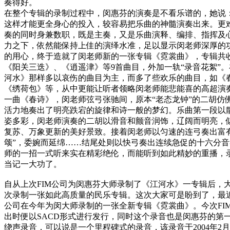
奏得好。
在整个专辑的录制过程中，闵惠芬的演奏是不看乐谱的，她说
这样才能更全身心的投入，较容易把乐曲的神髓演奏出来。更
奏的同时身兼数职，既是主奏，又是乐曲演释、编排、指挥及
力之下，依然能保持上佳的演绎水准，足以显示闵老师深厚的
的用心，终于造就了闵老师新的一张专辑《霓裳曲》，专辑共
《阳关三迭》、《逍遥津》等
9
首曲目，外加一轨
“
录音花絮
”
。
河水》那样多以哀伤的曲目为主，而多了些欢乐的曲目，如《
《绣荷包》等，从中更能让听者领略闵老师能悲能喜的高超演
一曲《春诗》，闵老师弦弓张驰间，原本
“
老态龙钟
”
的二胡仿
活力地奏出了明亮跌宕的旋律和诗一般的梦幻。乐曲第一段以
姿多彩，闵老师演奏的二胡以滑音和颤音润饰，辽阔而明亮，
复苏、万象更新的美好景致。接着闵老师以匀速的连弓奏出富
颂
”
，委婉而延绵
……
结尾处则以快弓奏出连续急促的十六分音
师的一招一式听来实在精彩绝伦，而能听到如此精妙的重播，
当记一大功了。
自从上次
FIM
公司为闵惠芬大师录制了《江河水》一专辑后，
次录制一张如此高质量的民乐专辑。这次大家可是盼到了，最
公司在今年为闵大师录制的一张全新专辑《霓裳曲》。今次
FI
出时便以
SACD
形式进行发行，同时这个录音也是闵惠芬的第
绕声录音，可以说是一个里程碑式的录音，该录音于
2004
年
2
月