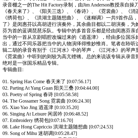
录音棚之一的
The Hit Factory
录制，由
Jim Anderson
教授亲自操
《春天来了》、《阳关三迭》、《春诗》、《霓裳曲》、《消
《绣荷包》、《洪湖主题随想曲》、《迷糊调》一共
9
首作品，
了》是闵惠芬以高胡进行演奏外，其余曲目都以二胡演奏，为
芬为首的蓝调琵琶乐队。专辑中的多首音乐都是经由闵惠芬亲
当中的一首从京剧唱腔改编过来的《逍遥津》，经由多位国乐
出，通过不同乐器把当中的人物演绎得惟妙惟肖。笔者在聆听
辑二胡的录音有别于《江河水》中的琴声，《江河水》的琴声
《霓裳曲》中听到的则较为高亢铿锵。总的来说该专辑从录音
绝对是一张国乐精品专辑。
专辑曲目
:
01. Spring Has Come
春天来了
[0:07:56.17]
02. Parting At Yang Guan
阳关三叠
[0:04:44.00]
03. Poetry of Spring
春诗
[0:05:58.58]
04. The Gossamer Song
霓裳曲
[0:06:24.30]
05. Xiao Yao Jing
逍遥津
[0:10:35.20]
06. Singing At Leisure
闲居吟
[0:06:48.52]
07. Embroidery
绣荷包
[0:07:16.70]
08. Lake Hong Capriccio
洪湖主题随想曲
[0:07:24.53]
09. Song of Mihu
迷胡调
[0:05:28.47]