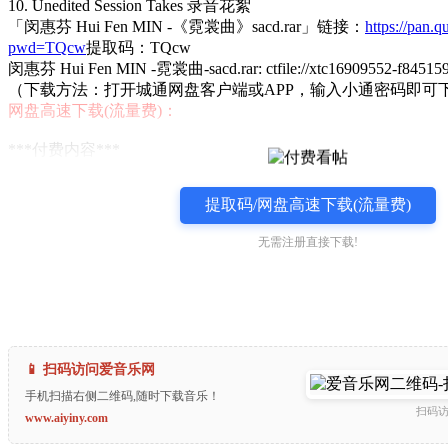
10. Unedited Session Takes
录音花絮
「闵惠芬 Hui Fen MIN -《霓裳曲》sacd.rar」链接：
https://pan.
pwd=TQcw
提取码：TQcw
闵惠芬 Hui Fen MIN -霓裳曲-sacd.rar: ctfile://xtc16909552-f845159
（下载方法：打开城通网盘客户端或APP，输入小通密码即可
网盘高速下载(流量费)：
***付费内容***
提取码/网盘高速下载(流量费)
无需注册直接下载!
📱 扫码访问爱音乐网
手机扫描右侧二维码,随时下载音乐！
扫码
www.aiyiny.com