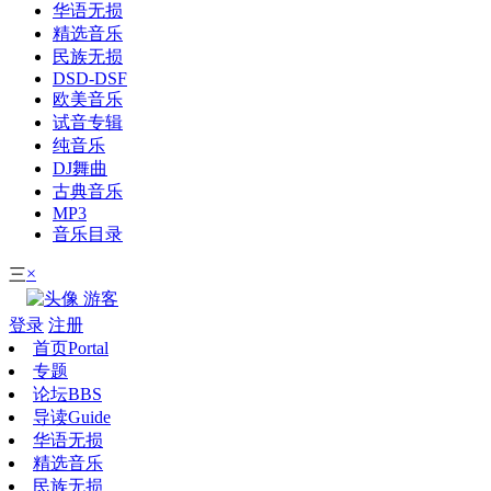
华语无损
精选音乐
民族无损
DSD-DSF
欧美音乐
试音专辑
纯音乐
DJ舞曲
古典音乐
MP3
音乐目录
×
三
游客
登录
注册
首页
Portal
专题
论坛
BBS
导读
Guide
华语无损
精选音乐
民族无损