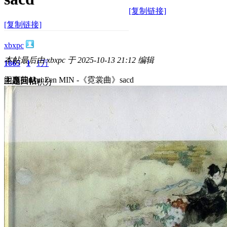
[复制链接]
[复制链接]
xbxpc
本帖最后由 xbxpc 于 2025-10-13 21:12 编辑
1865
1
1万
闵惠芬 Hui Fen MIN -《霓裳曲》sacd
主题
回帖
积分
积分
10117
2025-10-13 20:59:29
/
显示全部楼层
/
阅读模式
1286
0