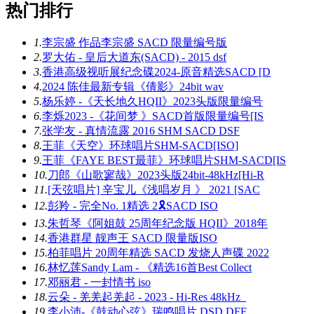
热门排行
1.
李宗盛 作品李宗盛 SACD 限量编号版
2.
罗大佑 - 皇后大道东(SACD) - 2015 dsf
3.
香港高级视听展纪念碟2024-原音精选SACD [D
4.
2024 陈佳最新专辑《倩影》24bit wav
5.
杨乐婷 -《天长地久HQII》2023头版限量编号
6.
李烁2023 -《花间梦 》SACD首版限量编号[IS
7.
张学友 - 真情流露 2016 SHM SACD DSF
8.
王菲《天空》环球唱片SHM-SACD[ISO]
9.
王菲《FAYE BEST最菲》环球唱片SHM-SACD[IS
10.
刀郎《山歌寥哉》2023头版24bit-48kHz[Hi-R
11.
[天弦唱片] 辛宝儿《浅唱岁月 》 2021 [SAC
12.
彭羚 - 完全No. 1精选 2🎗SACD ISO
13.
朱哲琴《阿姐鼓 25周年纪念版 HQII》2018年
14.
香港群星 靓声王 SACD 限量版ISO
15.
柏菲唱片 20周年精选 SACD 发烧人声碟 2022
16.
林忆莲Sandy Lam - 《精选16首Best Collect
17.
邓丽君 - 一封情书 iso
18.
云朵 - 羌羌起羌起 - 2023 - Hi-Res 48kHz_
19.
李小沛-《鼓动心弦》瑞鸣唱片 DSD DFF