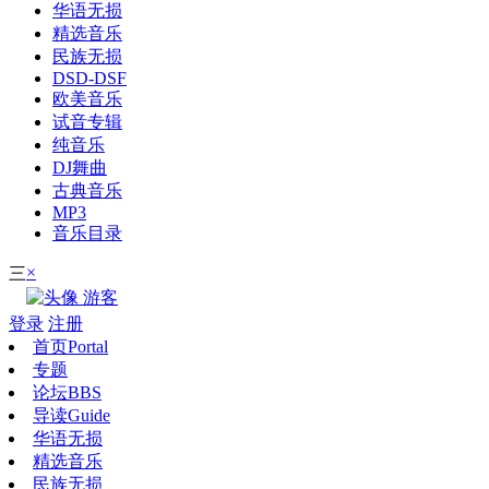
华语无损
精选音乐
民族无损
DSD-DSF
欧美音乐
试音专辑
纯音乐
DJ舞曲
古典音乐
MP3
音乐目录
×
三
游客
登录
注册
首页
Portal
专题
论坛
BBS
导读
Guide
华语无损
精选音乐
民族无损