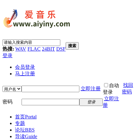
搜索
热搜:
WAV
FLAC
24BIT
DSF
登录
会员登录
马上注册
找回
自动
立即注册
密码
登录
立即注
密码
登录
册
首页
Portal
专题
论坛
BBS
导读
Guide