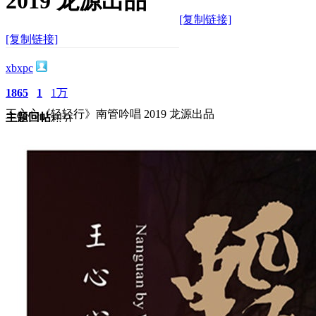
2019 龙源出品
[复制链接]
[复制链接]
xbxpc
1865
1
1万
王心心《轻轻行》南管吟唱 2019 龙源出品
主题
回帖
积分
积分
10117
2025-10-15 10:24:46
/
显示全部楼层
/
阅读模式
714
0