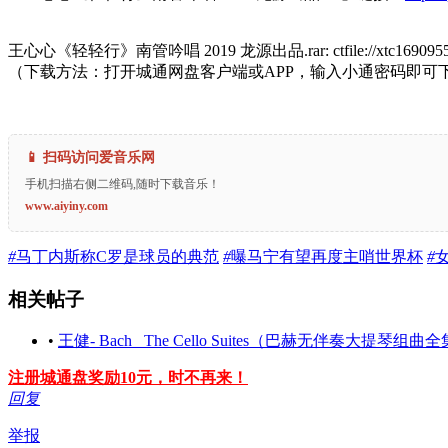
王心心《轻轻行》南管吟唱 2019 龙源出品.rar: ctfile://xtc16909552-f
（下载方法：打开城通网盘客户端或APP，输入小通密码即可
📱 扫码访问爱音乐网
手机扫描右侧二维码,随时下载音乐！
www.aiyiny.com
#
马丁内斯称C罗是球员的典范
#
曝马宁有望再度主哨世界杯
#
相关帖子
•
王健- Bach_ The Cello Suites（巴赫无伴奏大提琴组曲全集）, BW
注册城通盘奖励10元，时不再来！
回复
举报