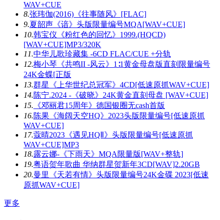
WAV+CUE
8.
张玮伽(2016)《往事随风》[FLAC]
9.
夏韶声《谙》头版限量编号MQA[WAV+CUE]
10.
韩宝仪《粉红色的回忆》1999.(HQCD)
[WAV+CUE]MP3/320K
11.
中华儿歌珍藏集 -6CD FLAC/CUE +分轨
12.
梅小琴《共鸣II -风云》1∶1黄金母盘版直刻限量编号
24K金蝶[正版
13.
群星《上华世纪总冠军》4CD[低速原抓WAV+CUE]
14.
陈宁.2024 -《破晓》24K黄金直刻母盘 [WAV+CUE]
15.
《邓丽君15周年》德国银圈无cash首版
16.
陈果《海阔天空HQ》2023头版限量编号[低速原抓
WAV+CUE]
17.
蔻晴2023《遇见HQⅡ》头版限量编号[低速原抓
WAV+CUE]MP3
18.
露云娜-《下雨天》MQA限量版[WAV+整轨]
19.
粤语贺年歌曲 华纳群星贺新年3CD[WAV]2.20GB
20.
曼里《天若有情》头版限量编号24K金碟 2023[低速
原抓WAV+CUE]
更多