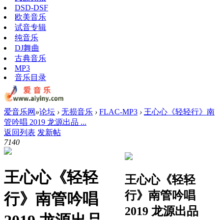
DSD-DSF
欧美音乐
试音专辑
纯音乐
DJ舞曲
古典音乐
MP3
音乐目录
爱音乐网
»
论坛
›
无损音乐
›
FLAC-MP3
›
王心心《轻轻行》南
管吟唱 2019 龙源出品 ...
返回列表
发新帖
714
0
王心心《轻轻
王心心《轻轻
行》南管吟唱
行》南管吟唱
2019 龙源出品