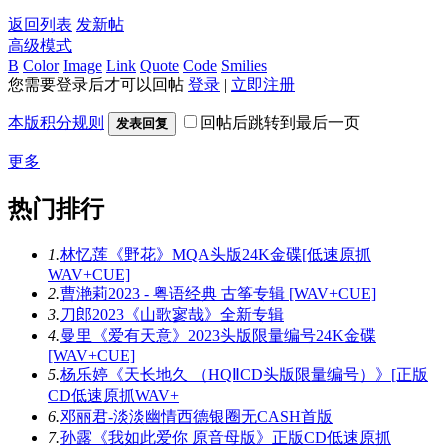
返回列表
发新帖
高级模式
B
Color
Image
Link
Quote
Code
Smilies
您需要登录后才可以回帖
登录
|
立即注册
本版积分规则
回帖后跳转到最后一页
发表回复
更多
热门排行
1.
林忆莲《野花》MQA头版24K金碟[低速原抓
WAV+CUE]
2.
曹滟莉2023 - 粤语经典 古筝专辑 [WAV+CUE]
3.
刀郎2023《山歌寥哉》全新专辑
4.
曼里《爱有天意》2023头版限量编号24K金碟
[WAV+CUE]
5.
杨乐婷《天长地久 （HQⅡCD头版限量编号）》[正版
CD低速原抓WAV+
6.
邓丽君-淡淡幽情西德银圈无CASH首版
7.
孙露《我如此爱你 原音母版》正版CD低速原抓