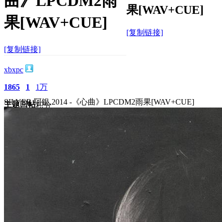
曲》LPCDM2雨
果[WAV+CUE]
果[WAV+CUE]
[复制链接]
[复制链接]
xbxpc
1865
1
1万
SILVER 阿银.2014 -《心曲》LPCDM2雨果[WAV+CUE]
主题
回帖
积分
积分
10117
2025-10-17 12:07:17
/
显示全部楼层
/
阅读模式
1242
0