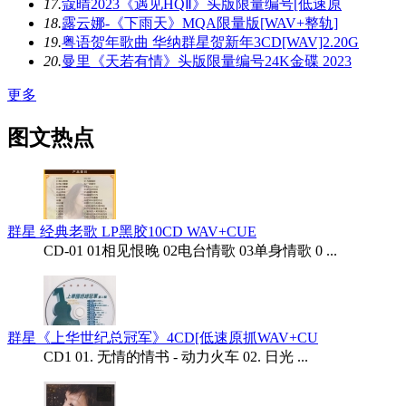
17.
蔻晴2023《遇见HQⅡ》头版限量编号[低速原
18.
露云娜-《下雨天》MQA限量版[WAV+整轨]
19.
粤语贺年歌曲 华纳群星贺新年3CD[WAV]2.20G
20.
曼里《天若有情》头版限量编号24K金碟 2023
更多
图文热点
群星 经典老歌 LP黑胶10CD WAV+CUE
CD-01 01相见恨晚 02电台情歌 03单身情歌 0 ...
群星《上华世纪总冠军》4CD[低速原抓WAV+CU
CD1 01. 无情的情书 - 动力火车 02. 日光 ...