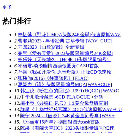
更多
热门排行
1.
林忆莲《野花》MQA头版24K金碟[低速原抓WAV
2.
曹滟莉2023 - 粤语经典 古筝专辑 [WAV+CUE]
3.
刀郎2023《山歌寥哉》全新专辑
4.
曼里《爱有天意》2023头版限量编号24K金碟[
5.
杨乐婷《天长地久 （HQⅡCD头版限量编号）
6.
邓丽君-淡淡幽情西德银圈无CASH首版
7.
孙露《我如此爱你 原音母版》正版CD低速原
8.
张玮伽(2016)《往事随风》[FLAC]
9.
夏韶声《谙》头版限量编号MQA[WAV+CUE]
10.
韩宝仪《粉红色的回忆》1999.(HQCD) [WAV+C
11.
中华儿歌珍藏集 -6CD FLAC/CUE +分轨
12.
梅小琴《共鸣II -风云》1∶1黄金母盘版直刻
13.
群星《上华世纪总冠军》4CD[低速原抓WAV+CU
14.
陈宁.2024 -《破晓》24K黄金直刻母盘 [WAV+
15.
《邓丽君15周年》德国银圈无cash首版
16.
陈果《海阔天空HQ》2023头版限量编号[低速