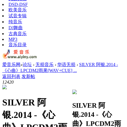
DSD-DSF
欧美音乐
试音专辑
纯音乐
DJ舞曲
古典音乐
MP3
音乐目录
爱音乐网
»
论坛
›
无损音乐
›
华语无损
›
SILVER 阿银.2014 -
《心曲》LPCDM2雨果[WAV+CUE] ...
返回列表
发新帖
1242
0
SILVER 阿
SILVER 阿
银.2014 -《心
银.2014 -《心
曲》LPCDM2雨