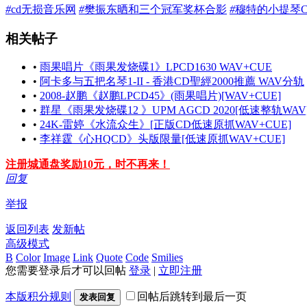
#
cd无损音乐网
#
樊振东晒和三个冠军奖杯合影
#
穆特的小提琴
相关帖子
•
雨果唱片《雨果发烧碟1》LPCD1630 WAV+CUE
•
阿卡多与五把名琴1-II - 香港CD聖經2000推薦 WAV分轨
•
2008-赵鹏《赵鹏LPCD45》(雨果唱片)[WAV+CUE]
•
群星《雨果发烧碟12 》UPM AGCD 2020[低速整轨WAV
•
24K-雷婷《水流众生》[正版CD低速原抓WAV+CUE]
•
李祥霆《心HQCD》头版限量[低速原抓WAV+CUE]
注册城通盘奖励10元，时不再来！
回复
举报
返回列表
发新帖
高级模式
B
Color
Image
Link
Quote
Code
Smilies
您需要登录后才可以回帖
登录
|
立即注册
本版积分规则
回帖后跳转到最后一页
发表回复