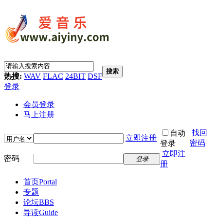
搜索
热搜:
WAV
FLAC
24BIT
DSF
登录
会员登录
马上注册
找回
自动
立即注册
密码
登录
立即注
密码
登录
册
首页
Portal
专题
论坛
BBS
导读
Guide