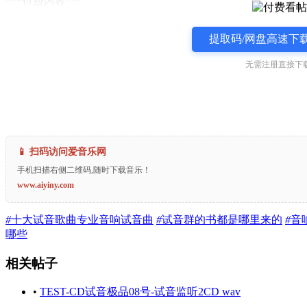
***付费内容***
提取码/网盘高速下载
无需注册直接下载
📱 扫码访问爱音乐网
手机扫描右侧二维码,随时下载音乐！
www.aiyiny.com
#
十大试音歌曲专业音响试音曲
#
试音群的书都是哪里来的
#
音
哪些
相关帖子
•
TEST-CD试音极品08号-试音监听2CD wav