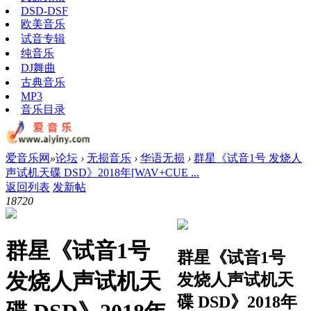
DSD-DSF
欧美音乐
试音专辑
纯音乐
DJ舞曲
古典音乐
MP3
音乐目录
爱音乐网
»
论坛
›
无损音乐
›
华语无损
›
群星《试音1号 发烧人
声试机天碟 DSD》2018年[WAV+CUE ...
返回列表
发新帖
1872
0
群星《试音1号
群星《试音1号
发烧人声试机天
发烧人声试机天
碟 DSD》2018年