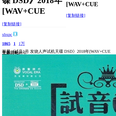
碟 DSD》2018年
[WAV+CUE
[WAV+CUE
[复制链接]
[复制链接]
xbxpc
1865
1
1万
群星《试音1号 发烧人声试机天碟 DSD》2018年[WAV+CUE
主题
回帖
积分
积分
10117
2025-10-25 19:06:40
/
显示全部楼层
/
阅读模式
1872
0