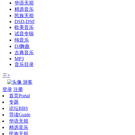
华语无损
精选音乐
民族无损
DSD-DSF
欧美音乐
试音专辑
纯音乐
DJ舞曲
古典音乐
MP3
音乐目录
×
三
游客
登录
注册
首页
Portal
专题
论坛
BBS
导读
Guide
华语无损
精选音乐
民族无损