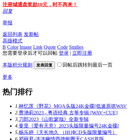
注册城通盘奖励10元，时不再来！
回复
举报
返回列表
发新帖
高级模式
B
Color
Image
Link
Quote
Code
Smilies
您需要登录后才可以回帖
登录
|
立即注册
本版积分规则
回帖后跳转到最后一页
发表回复
更多
热门排行
1.
林忆莲《野花》MQA头版24K金碟[低速原抓WAV
2.
曹滟莉2023 - 粤语经典 古筝专辑 [WAV+CUE]
3.
刀郎2023《山歌寥哉》全新专辑
4.
曼里《爱有天意》2023头版限量编号24K金碟[
5.
杨乐婷《天长地久 （HQⅡCD头版限量编号）
6.
邓丽君-淡淡幽情西德银圈无CASH首版