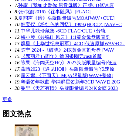
7.
孙露《我如此爱你 原音母版》正版CD低速原
8.
张玮伽(2016)《往事随风》[FLAC]
9.
夏韶声《谙》头版限量编号MQA[WAV+CUE]
10.
韩宝仪《粉红色的回忆》1999.(HQCD) [WAV+C
11.
中华儿歌珍藏集 -6CD FLAC/CUE +分轨
12.
梅小琴《共鸣II -风云》1∶1黄金母盘版直刻
13.
群星《上华世纪总冠军》4CD[低速原抓WAV+CU
14.
陈宁.2024 -《破晓》24K黄金直刻母盘 [WAV+
15.
《邓丽君15周年》德国银圈无cash首版
16.
陈果《海阔天空HQ》2023头版限量编号[低速
17.
蔻晴2023《遇见HQⅡ》头版限量编号[低速原
18.
露云娜-《下雨天》MQA限量版[WAV+整轨]
19.
粤语贺年歌曲 华纳群星贺新年3CD[WAV]2.20G
20.
曼里《天若有情》头版限量编号24K金碟 2023
更多
图文热点