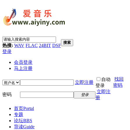
搜索
热搜:
WAV
FLAC
24BIT
DSF
登录
会员登录
马上注册
找回
自动
立即注册
密码
登录
立即注
密码
登录
册
首页
Portal
专题
论坛
BBS
导读
Guide