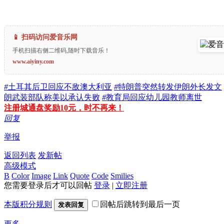
📱 扫码访问爱音乐网
手机扫描右侧二维码,随时下载音乐！
www.aiyiny.com
#
土耳其后卫回应不敌澳大利亚
#
特朗普突然转发伊朗外长发文
朗武装部队称美以承认失败
#
教育局回应幼儿园教师离世
注册城通盘奖励10元，时不再来！
回复
举报
返回列表
发新帖
高级模式
B
Color
Image
Link
Quote
Code
Smilies
您需要登录后才可以回帖
登录
|
立即注册
本版积分规则
回帖后跳转到最后一页
发表回复
更多