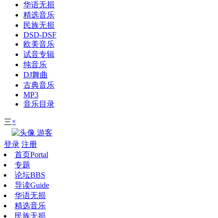
华语无损
精选音乐
民族无损
DSD-DSF
欧美音乐
试音专辑
纯音乐
DJ舞曲
古典音乐
MP3
音乐目录
×
三
游客
登录
注册
首页
Portal
专题
论坛
BBS
导读
Guide
华语无损
精选音乐
民族无损