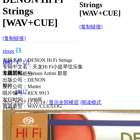
Strings
Strings
[WAV+CUE]
[WAV+CUE]
[复制链接]
[复制链接]
xbxpc
专辑名称：DENON Hi Fi Strings
1865
1
1万
专辑中文名：天龙Hi Fi小提琴弦乐集
主题
回帖
专辑艺人：Various Artists 群星
积分
出版公司：DENON
积分
发行公司：Master
10117
唱片编号：REX 9913
发行时间：1998年
2025-10-27 12:10:14
/
显示全部楼层
/
阅读模式
资源类型：WAV/CUE/LOG
1374
0