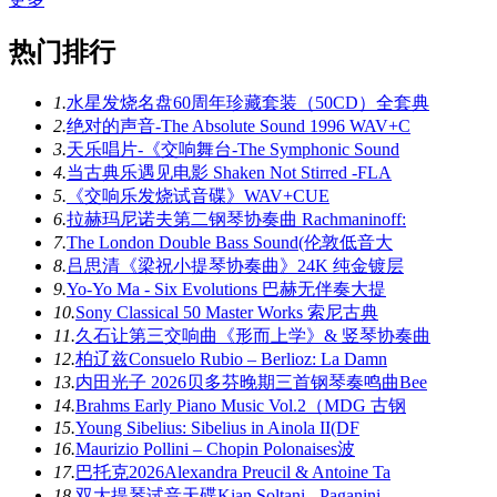
热门排行
1.
水星发烧名盘60周年珍藏套装（50CD）全套典
2.
绝对的声音-The Absolute Sound 1996 WAV+C
3.
天乐唱片-《交响舞台-The Symphonic Sound
4.
当古典乐遇见电影 Shaken Not Stirred -FLA
5.
《交响乐发烧试音碟》WAV+CUE
6.
拉赫玛尼诺夫第二钢琴协奏曲 Rachmaninoff:
7.
The London Double Bass Sound(伦敦低音大
8.
吕思清《梁祝小提琴协奏曲》24K 纯金镀层
9.
Yo-Yo Ma - Six Evolutions 巴赫无伴奏大提
10.
Sony Classical 50 Master Works 索尼古典
11.
久石让第三交响曲《形而上学》& 竖琴协奏曲
12.
柏辽兹Consuelo Rubio – Berlioz: La Damn
13.
内田光子 2026贝多芬晚期三首钢琴奏鸣曲Bee
14.
Brahms Early Piano Music Vol.2（MDG 古钢
15.
Young Sibelius: Sibelius in Ainola II(DF
16.
Maurizio Pollini – Chopin Polonaises波
17.
巴托克2026Alexandra Preucil & Antoine Ta
18.
双大提琴试音天碟Kian Soltani - Paganini