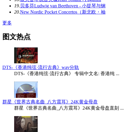
19.
贝多芬Ludwig van Beethoven - 小提琴与钢
20.
New Nordic Pocket Concertos（新北欧・袖
更多
图文热点
DTS-《香港纯弦·流行古典》wav分轨
DTS-《香港纯弦·流行古典》 专辑中文名: 香港纯 ...
群星《世界古典名曲_八方震耳》24K黄金母盘
群星《世界古典名曲_八方震耳》24K黄金母盘直刻 ...