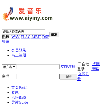
搜索
热搜:
WAV
FLAC
24BIT
DSF
登录
会员登录
马上注册
找回
自动
立即注册
密码
登录
立即注
密码
登录
册
首页
Portal
专题
论坛
BBS
导读
Guide