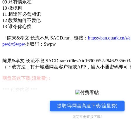
09 只有情永在
10 橄榄树
11 相逢何必曾相识
12 教我如何不爱他
13 谁令你心痴
「陈果&孝文 长流不息 SACD.rar」链接：
https://pan.quark.cn/s
pwd=Swpw
提取码：Swpw
陈果&孝文 长流不息 SACD.rar: ctfile://xtc16909552-f8462335603-
（下载方法：打开城通网盘客户端或APP，输入小通密码即可
网盘高速下载(流量费)：
*** 付费内容 ***
提取码/网盘高速下载(流量费)
无需注册直接下载!