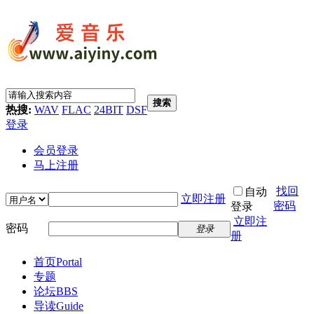
搜索
热搜:
WAV
FLAC
24BIT
DSF
登录
会员登录
马上注册
找回
自动
立即注册
密码
登录
立即注
密码
登录
册
首页
Portal
专题
论坛
BBS
导读
Guide