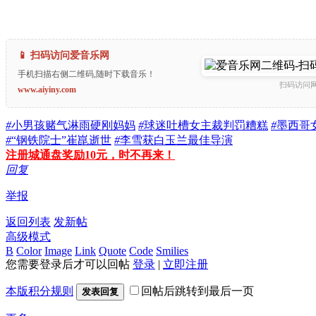
📱 扫码访问爱音乐网
手机扫描右侧二维码,随时下载音乐！
扫码访问
www.aiyiny.com
#
小男孩赌气淋雨硬刚妈妈
#
球迷吐槽女主裁判罚糟糕
#
墨西哥
#
“钢铁院士”崔崑逝世
#
李雪获白玉兰最佳导演
注册城通盘奖励10元，时不再来！
回复
举报
返回列表
发新帖
高级模式
B
Color
Image
Link
Quote
Code
Smilies
您需要登录后才可以回帖
登录
|
立即注册
本版积分规则
回帖后跳转到最后一页
发表回复