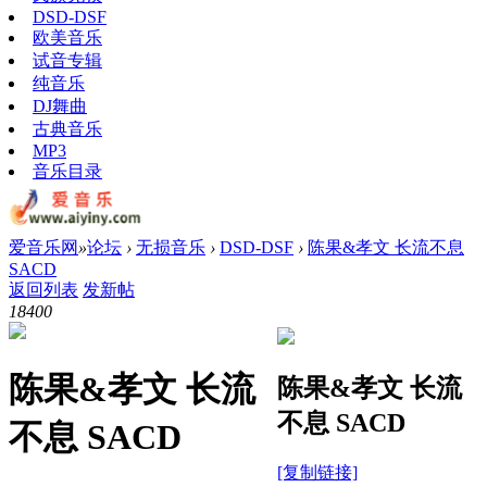
DSD-DSF
欧美音乐
试音专辑
纯音乐
DJ舞曲
古典音乐
MP3
音乐目录
爱音乐网
»
论坛
›
无损音乐
›
DSD-DSF
›
陈果&孝文 长流不息
SACD
返回列表
发新帖
1840
0
陈果&孝文 长流
陈果&孝文 长流
不息 SACD
不息 SACD
[复制链接]