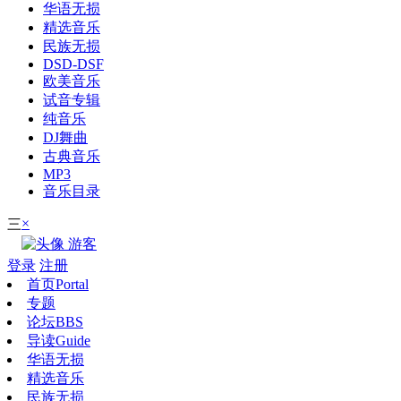
华语无损
精选音乐
民族无损
DSD-DSF
欧美音乐
试音专辑
纯音乐
DJ舞曲
古典音乐
MP3
音乐目录
×
三
游客
登录
注册
首页
Portal
专题
论坛
BBS
导读
Guide
华语无损
精选音乐
民族无损