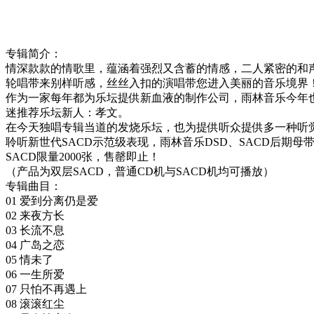
专辑简介：
情深款款的情歌里，蕴涵着强烈又含蓄的情感，二人紧密的和
轮唱带来别样听感，丝丝入扣的演唱带您进入美丽的音乐境界
作为一家每年都为乐坛提供新血液的制作公司，雨林音乐今年
迷推荐乐坛新人：孝文。
在今天独唱专辑当道的发烧乐坛，也为提供听众提供多一种听
聆听新世代SACD示范级表现，雨林音乐DSD、SACD后期母
SACD限量2000张，售罄即止！
（产品为双层SACD，普通CD机与SACD机均可播放）
专辑曲目：
01 爱到分离仍是爱
02 来夜方长
03 长流不息
04 广岛之恋
05 情未了
06 一生所爱
07 只怕不再遇上
08 滚滚红尘