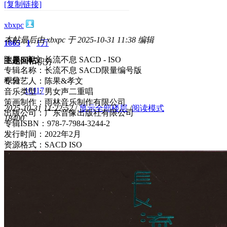
[复制链接]
xbxpc
本帖最后由 xbxpc 于 2025-10-31 11:38 编辑
1865
1
1万
陈果&孝文 长流不息 SACD - ISO
主题
回帖
积分
专辑名称：长流不息 SACD限量编号版
积分
专辑艺人：陈果&孝文
10117
音乐类型：男女声二重唱
策画制作：雨林音乐制作有限公司
2025-10-31 11:22:52
/
显示全部楼层
/
阅读模式
出版公司：广东音像出版社有限公司
1840
0
专辑ISBN：978-7-7984-3244-2
发行时间：2022年2月
资源格式：SACD ISO