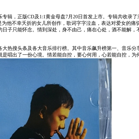
乐专辑，正版CD及1:1黄金母盘7月20日首发上市。专辑共收录
是为他不幸夭折的女儿所创作，歌词字字泣血，表达对爱女的痛切
的日子只能怀念。情到深处，身不由己，痛在心处，酒不能解，
领各大热搜头条及各大音乐排行榜。其中音乐飙升榜第一、音乐分
就是唱出了一份心境。情若能自控，要心何用，心若能自控，为