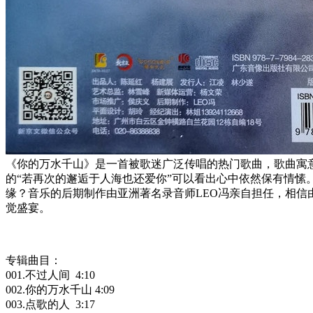
《你的万水千山》是一首被歌迷广泛传唱的热门歌曲，歌曲寓
的“若再次的邂逅于人海也还爱你”可以看出心中依然保有情
缘？音乐的后期制作由亚洲著名录音师LEO冯亲自担任，相
觉盛宴。
专辑曲目：
001.不过人间 4:10
002.你的万水千山 4:09
003.点歌的人 3:17