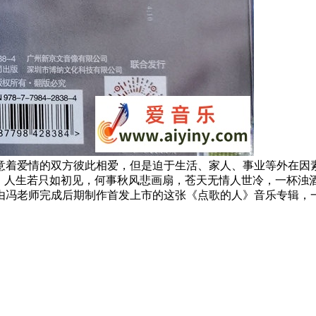
意着爱情的双方彼此相爱，但是迫于生活、家人、事业等外在因
愫。人生若只如初见，何事秋风悲画扇，苍天无情人世冷，一杯浊
信由冯老师完成后期制作首发上市的这张《点歌的人》音乐专辑，