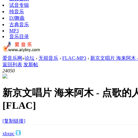
试音专辑
纯音乐
DJ舞曲
古典音乐
MP3
音乐目录
爱音乐网
»
论坛
›
无损音乐
›
FLAC-MP3
›
新京文唱片 海来阿木 - 
返回列表
发新帖
2405
0
新京文唱片 海来阿木 - 点歌的
[FLAC]
[复制链接]
xbxpc