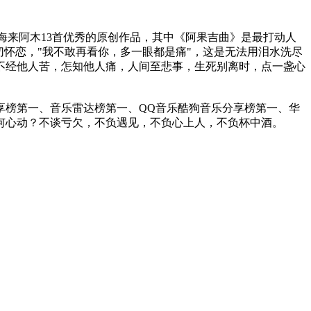
了海来阿木13首优秀的原创作品，其中《阿果吉曲》是最打动人
怀恋，"我不敢再看你，多一眼都是痛"，这是无法用泪水洗尽
不经他人苦，怎知他人痛，人间至悲事，生死别离时，点一盏心
享榜第一、音乐雷达榜第一、QQ音乐酷狗音乐分享榜第一、华
何心动？不谈亏欠，不负遇见，不负心上人，不负杯中酒。