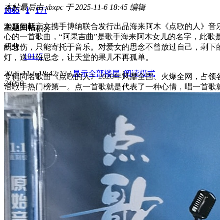
本帖最后由 xbxpc 于 2025-11-6 18:45 编辑
1865
1
1万
2021年新京文携手博纳联合发行出品海来阿木《点歌的人》音
主题
回帖
积分
心的一首歌曲，“阿果吉曲”是歌手海来阿木女儿的名字，此歌
积分
的悲伤，只能寄托于音乐。对爱女的思念不曾放过自己，剩下
10117
灯，送一份思念，让天堂的果儿不再孤单。
2025-11-6 18:42:13
/
显示全部楼层
/
阅读模式
专辑同名歌曲《点歌的人》2020年风靡全国、火爆全网，占
2405
0
语歌手热门榜第一。点一首歌就是代表了一种心情，唱一首歌