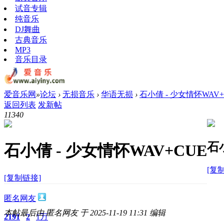
试音专辑
纯音乐
DJ舞曲
古典音乐
MP3
音乐目录
爱音乐网
»
论坛
›
无损音乐
›
华语无损
›
石小倩 - 少女情怀WAV+
返回列表
发新帖
1134
0
石
石小倩 - 少女情怀WAV+CUE
[复
[复制链接]
匿名网友
本帖最后由 匿名网友 于 2025-11-19 11:31 编辑
2191
2
1万