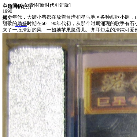
石小倩-少女情怀[新时代引进版]
主题
回帖
积分
1990
那个年代，大街小巷都在放着台湾和星马地区各种甜歌小调，正
积分
甜歌的鼎盛时期在60—90年代初，从那个时期涌现的歌手有
11873
来了一股清新的风，一如她苹果脸蛋儿、齐耳短发的清纯可爱
2025-11-19 10:21:07
/
显示全部楼层
/
阅读模式
1134
0