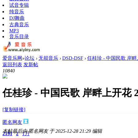
试音专辑
纯音乐
DJ舞曲
古典音乐
MP3
音乐目录
爱音乐网
»
论坛
›
无损音乐
›
DSD-DSF
›
任桂珍 - 中国民歌 岸畔上开花
返回列表
发新帖
1084
0
任桂珍 - 中国民歌 岸畔上开花 202
[复制链接]
匿名网友
本帖最后由 匿名网友 于 2025-12-28 21:29 编辑
2191
2
1万