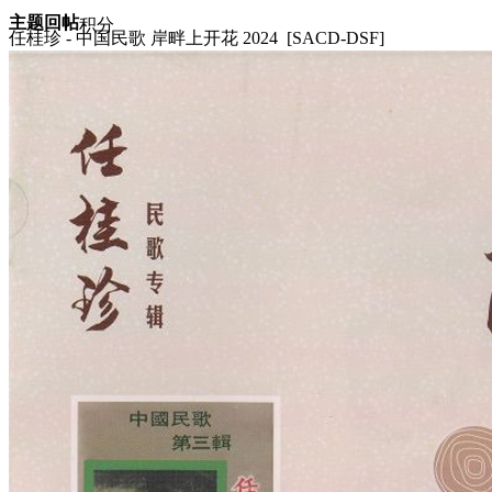
主题
回帖
积分
任桂珍 - 中国民歌 岸畔上开花 2024 [SACD-DSF]
积分
11873
2025-12-28 21:20:56
/
显示全部楼层
/
阅读模式
1084
0