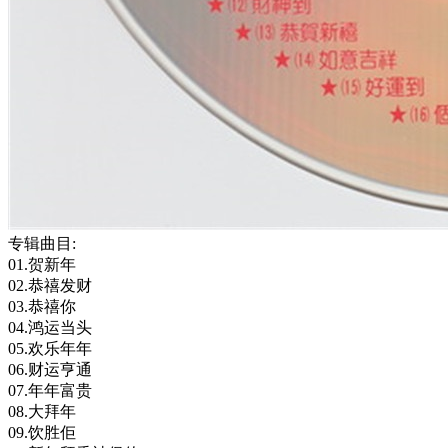
专辑曲目:
01.贺新年
02.恭禧发财
03.恭禧你
04.鸿运当头
05.欢乐年年
06.财运亨通
07.年年富贵
08.大拜年
09.饮胜佢