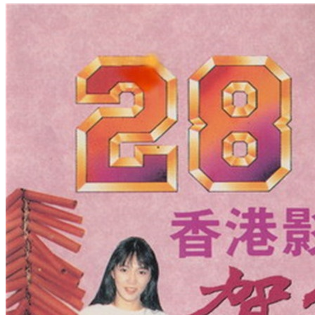
2191
2
1万
主题
回帖
积分
积分
11873
2026-1-18 13:05:01
/
显示全部楼层
/
阅读模式
1180
0