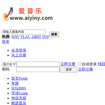
搜索
热搜:
WAV
FLAC
24BIT
DSF
登录
会员登录
马上注册
立即注册
找
自动登录
密码
立即注册
登录
首页
Portal
专题
论坛
BBS
导读
Guide
华语无损
精选音乐