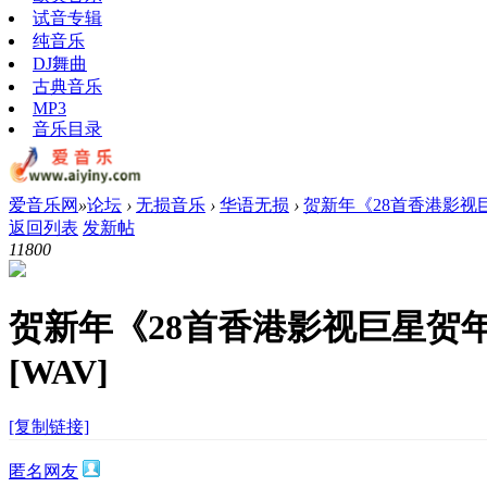
试音专辑
纯音乐
DJ舞曲
古典音乐
MP3
音乐目录
爱音乐网
»
论坛
›
无损音乐
›
华语无损
›
贺新年《28首香港影视巨星
返回列表
发新帖
1180
0
贺新年《28首香港影视巨星贺
[WAV]
[复制链接]
匿名网友