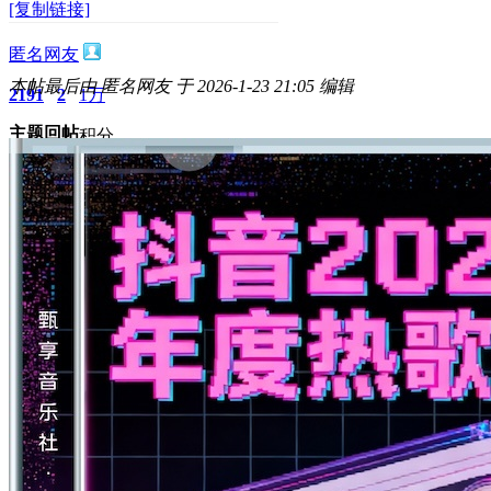
[复制链接]
匿名网友
本帖最后由 匿名网友 于 2026-1-23 21:05 编辑
2191
2
1万
主题
回帖
积分
积分
11873
2026-1-23 20:59:22
/
显示全部楼层
/
阅读模式
2439
0