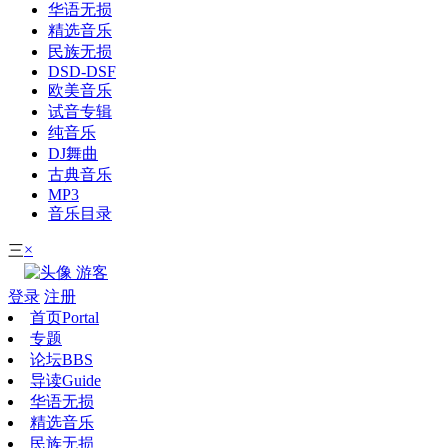
华语无损
精选音乐
民族无损
DSD-DSF
欧美音乐
试音专辑
纯音乐
DJ舞曲
古典音乐
MP3
音乐目录
×
三
游客
登录
注册
首页
Portal
专题
论坛
BBS
导读
Guide
华语无损
精选音乐
民族无损