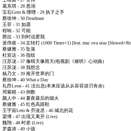
葛东琪 - 28 悬溺
宝石Gem & 哩哩 - 29 执子之手
蔡徐坤 - 30 Deadman
王菲 - 31 如愿
程响 - 32 可能
茜拉 - 33 到时说爱我
派伟俊 - 34 左转灯 (1000 Times+1) [feat. mac ova seas [Slowed+Re
蔡健雅 - 35 坠落
杜宣达 - 36 指纹
汪苏泷 - 37 像晴天像雨天(电视剧《难哄》心动曲)
汪苏泷 - 38 我想念
杨乃文 - 39 推开世界的门
蔡徐坤 - 40 What a Day
礼昂Leon - 41 没出息(本来应该从从容容游刃有余)
邓紫棋 - 43 倒数
颜人中 - 44 夏夜最后的烟火
蔡健雅 - 45 红色高跟鞋
王宇宙Leto & 乔浚丞 - 46 城北的花
梁博 - 47 出现又离开 (Live)
魏翔 - 48 时差 (Live)
罗森涛 - 49 小孩