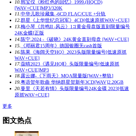
10.
韩宝仪《粉红色的回忆》1999.(HQCD)
[WAV+CUE]MP3/320K
11.
中华儿歌珍藏集 -6CD FLAC/CUE +分轨
12.
群星《上华世纪总冠军》4CD[低速原抓WAV+CUE]
13.
梅小琴《共鸣II -风云》1∶1黄金母盘版直刻限量编号
24K金蝶[正版
14.
陈宁.2024 -《破晓》24K黄金直刻母盘 [WAV+CUE]
15.
《邓丽君15周年》德国银圈无cash首版
16.
陈果《海阔天空HQ》2023头版限量编号[低速原抓
WAV+CUE]
17.
蔻晴2023《遇见HQⅡ》头版限量编号[低速原抓
WAV+CUE]MP3
18.
露云娜-《下雨天》MQA限量版[WAV+整轨]
19.
粤语贺年歌曲 华纳群星贺新年3CD[WAV]2.20GB
20.
曼里《天若有情》头版限量编号24K金碟 2023[低速
原抓WAV+CUE]
更多
图文热点