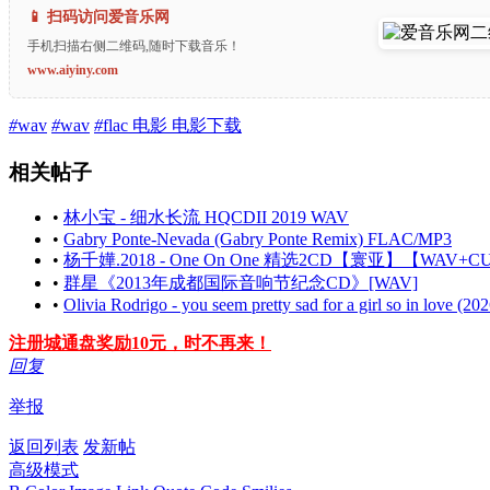
📱 扫码访问爱音乐网
手机扫描右侧二维码,随时下载音乐！
www.aiyiny.com
#
wav
#
wav
#
flac 电影 电影下载
相关帖子
•
林小宝 - 细水长流 HQCDII 2019 WAV
•
Gabry Ponte-Nevada (Gabry Ponte Remix) FLAC/MP3
•
杨千嬅.2018 - One On One 精选2CD【寰亚】【WAV+C
•
群星《2013年成都国际音响节纪念CD》[WAV]
•
Olivia Rodrigo - you seem pretty sad for a girl so in love (20
注册城通盘奖励10元，时不再来！
回复
举报
返回列表
发新帖
高级模式