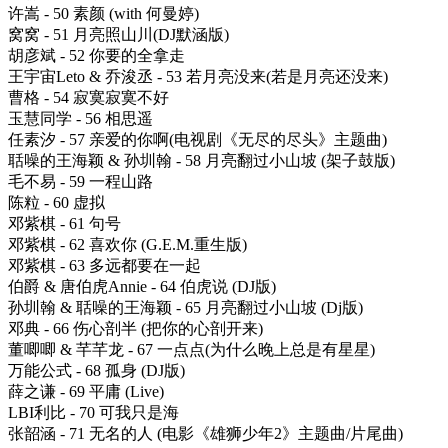
许嵩 - 50 素颜 (with 何曼婷)
窝窝 - 51 月亮照山川(DJ默涵版)
胡彦斌 - 52 你要的全拿走
王宇宙Leto & 乔浚丞 - 53 若月亮没来(若是月亮还没来)
曹格 - 54 寂寞寂寞不好
玉慧同学 - 56 相思遥
任素汐 - 57 亲爱的你啊(电视剧《无尽的尽头》主题曲)
聒噪的王海颖 & 孙圳翰 - 58 月亮翻过小山坡 (架子鼓版)
毛不易 - 59 一程山路
陈粒 - 60 虚拟
邓紫棋 - 61 句号
邓紫棋 - 62 喜欢你 (G.E.M.重生版)
邓紫棋 - 63 多远都要在一起
伯爵 & 唐伯虎Annie - 64 伯虎说 (DJ版)
孙圳翰 & 聒噪的王海颖 - 65 月亮翻过小山坡 (Dj版)
邓典 - 66 伤心剖半 (把你的心剖开来)
董唧唧 & 芊芊龙 - 67 一点点(为什么晚上总是有星星)
万能公式 - 68 孤身 (DJ版)
薛之谦 - 69 平庸 (Live)
LBI利比 - 70 可我只是海
张韶涵 - 71 无名的人 (电影《雄狮少年2》主题曲/片尾曲)