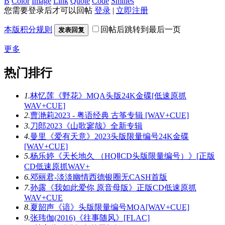
B
Color
Image
Link
Quote
Code
Smilies
您需要登录后才可以回帖
登录
|
立即注册
本版积分规则
回帖后跳转到最后一页
发表回复
更多
热门排行
1.
林忆莲《野花》MQA头版24K金碟[低速原抓
WAV+CUE]
2.
曹滟莉2023 - 粤语经典 古筝专辑 [WAV+CUE]
3.
刀郎2023《山歌寥哉》全新专辑
4.
曼里《爱有天意》2023头版限量编号24K金碟
[WAV+CUE]
5.
杨乐婷《天长地久 （HQⅡCD头版限量编号）》[正版
CD低速原抓WAV+
6.
邓丽君-淡淡幽情西德银圈无CASH首版
7.
孙露《我如此爱你 原音母版》正版CD低速原抓
WAV+CUE
8.
夏韶声《谙》头版限量编号MQA[WAV+CUE]
9.
张玮伽(2016)《往事随风》[FLAC]