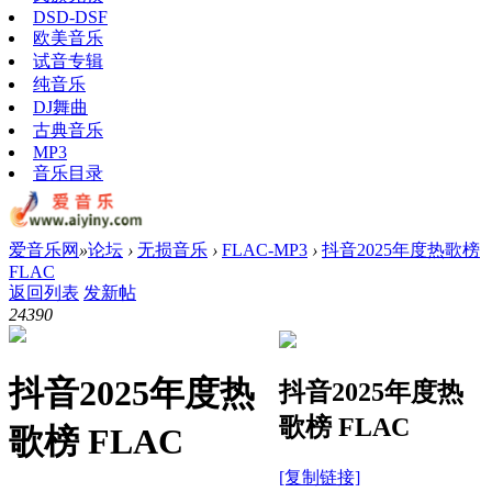
DSD-DSF
欧美音乐
试音专辑
纯音乐
DJ舞曲
古典音乐
MP3
音乐目录
爱音乐网
»
论坛
›
无损音乐
›
FLAC-MP3
›
抖音2025年度热歌榜
FLAC
返回列表
发新帖
2439
0
抖音2025年度热
抖音2025年度热
歌榜 FLAC
歌榜 FLAC
[复制链接]