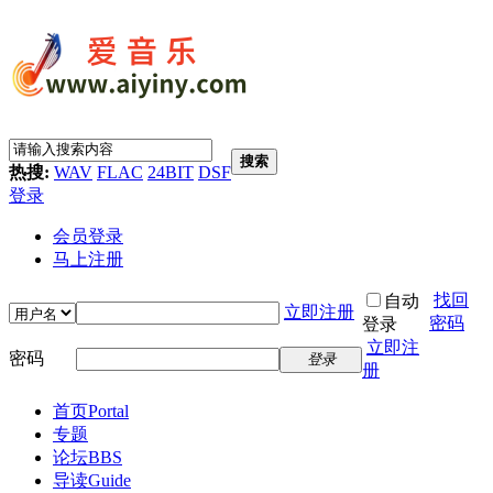
搜索
热搜:
WAV
FLAC
24BIT
DSF
登录
会员登录
马上注册
找回
自动
立即注册
密码
登录
立即注
密码
登录
册
首页
Portal
专题
论坛
BBS
导读
Guide