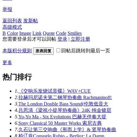
举报
返回列表
发新帖
高级模式
B
Color
Image
Link
Quote
Code
Smilies
您需要登录后才可以回帖
登录
|
立即注册
本版积分规则
回帖后跳转到最后一页
发表回复
更多
热门排行
1.
《交响乐发烧试音碟》WAV+CUE
2.
拉赫玛尼诺夫第二钢琴协奏曲 Rachmaninoff:
3.
The London Double Bass Sound(伦敦低音大
4.
吕思清《梁祝小提琴协奏曲》24K 纯金镀层
5.
Yo-Yo Ma - Six Evolutions 巴赫无伴奏大提
6.
Sony Classical 50 Master Works 索尼古典
7.
久石让第三交响曲《形而上学》& 竖琴协奏曲
8.
柏辽兹Consuelo Rubio – Berlioz: La Damn