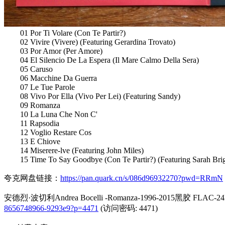
01 Por Ti Volare (Con Te Partir?)
02 Vivire (Vivere) (Featuring Gerardina Trovato)
03 Por Amor (Per Amore)
04 El Silencio De La Espera (Il Mare Calmo Della Sera)
05 Caruso
06 Macchine Da Guerra
07 Le Tue Parole
08 Vivo Por Ella (Vivo Per Lei) (Featuring Sandy)
09 Romanza
10 La Luna Che Non C'
11 Rapsodia
12 Voglio Restare Cos
13 E Chiove
14 Miserere-lve (Featuring John Miles)
15 Time To Say Goodbye (Con Te Partir?) (Featuring Sarah Bri
夸克网盘链接：
https://pan.quark.cn/s/086d96932270?pwd=RRmN
安德烈·波切利Andrea Bocelli -Romanza-1996-2015黑胶 FLAC-24B
8656748966-9293e9?p=4471
(访问密码: 4471)