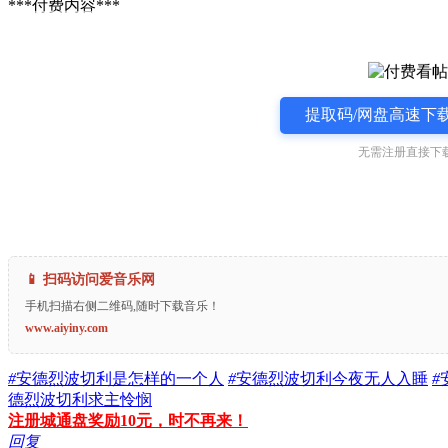
***付费内容***
提取码/网盘高速下载
无需注册直接下载
📱 扫码访问爱音乐网
手机扫描右侧二维码,随时下载音乐！
www.aiyiny.com
#
安德烈波切利是怎样的一个人
#
安德烈波切利今夜无人入睡
#
德烈波切利求主怜悯
注册城通盘奖励10元，时不再来！
回复