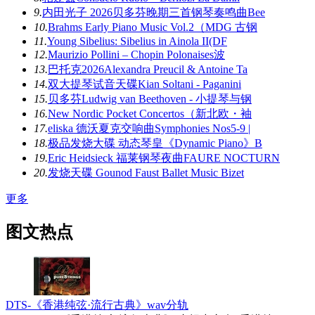
9.
内田光子 2026贝多芬晚期三首钢琴奏鸣曲Bee
10.
Brahms Early Piano Music Vol.2（MDG 古钢
11.
Young Sibelius: Sibelius in Ainola II(DF
12.
Maurizio Pollini – Chopin Polonaises波
13.
巴托克2026Alexandra Preucil & Antoine Ta
14.
双大提琴试音天碟Kian Soltani - Paganini
15.
贝多芬Ludwig van Beethoven - 小提琴与钢
16.
New Nordic Pocket Concertos（新北欧・袖
17.
eliska 德沃夏克交响曲Symphonies Nos5-9 |
18.
极品发烧大碟 动态琴皇《Dynamic Piano》B
19.
Eric Heidsieck 福莱钢琴夜曲FAURE NOCTURN
20.
发烧天碟 Gounod Faust Ballet Music Bizet
更多
图文热点
DTS-《香港纯弦·流行古典》wav分轨