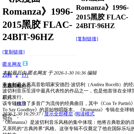
Romanza》1996-
Romanza》1996-
2015黑胶 FLAC-
2015黑胶 FLAC-
24BIT-96HZ
24BIT-96HZ
[复制链接]
[复制链接]
匿名网友
本帖最后由 匿名网友 于 2026-1-30 16:36 编辑
2191
2
1万
意大利著名男高音歌唱家安德烈·波切利（Andrea Bocelli）
主题
回帖
积分
波切利音乐生涯中最具代表性的作品之一，也是他首张在全球范围
正式发行。
积分
该专辑收录了多首广为流传的经典曲目，其中《Con Te Parti
11873
To Say Goodbye》的原始独唱版本。《Romanza》专辑
2026-1-30 16:29:37
/
显示全部楼层
/
阅读模式
辑之一。
791
0
《Romanza》是波切利音乐风格的集中体现：他将古典歌剧
又亲民的“古典跨界”风格。这张专辑不仅奠定了他在国际乐坛