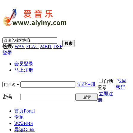
搜索
热搜:
WAV
FLAC
24BIT
DSF
登录
会员登录
马上注册
找回
自动
立即注册
密码
登录
立即注
密码
登录
册
首页
Portal
专题
论坛
BBS
导读
Guide