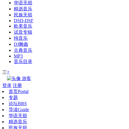
华语无损
精选音乐
民族无损
DSD-DSF
欧美音乐
试音专辑
纯音乐
DJ舞曲
古典音乐
MP3
音乐目录
×
三
游客
登录
注册
首页
Portal
专题
论坛
BBS
导读
Guide
华语无损
精选音乐
民族无损