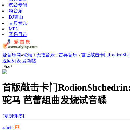
试音专辑
纯音乐
DJ舞曲
古典音乐
MP3
音乐目录
爱音乐网
»
论坛
›
无损音乐
›
古典音乐
›
首版敲击卡门RodionShchedr
返回列表
发新帖
968
0
首版敲击卡门RodionShchedrin:C
驼马 芭蕾组曲发烧试音碟
[复制链接]
admin