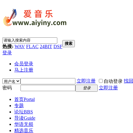
搜索
热搜:
WAV
FLAC
24BIT
DSF
登录
会员登录
马上注册
立即注册
找
自动登录
密码
立即注册
登录
首页
Portal
专题
论坛
BBS
导读
Guide
华语无损
精选音乐