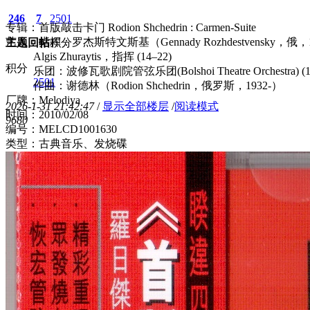
246
7
2501
专辑：首版敲击卡门 Rodion Shchedrin : Carmen-Suite
艺人：指挥：罗杰斯特文斯基（Gennady Rozhdestvensky，俄，19
主题
回帖
积分
Algis Zhuraytis，指挥 (14–22)
积分
乐团：波修瓦歌剧院管弦乐团(Bolshoi Theatre Orchestra) (1-
2501
作曲：谢德林（Rodion Shchedrin，俄罗斯，1932-）
厂牌：Melodiya
2026-1-31 21:42:47
/
显示全部楼层
/
阅读模式
时间：2010/02/08
968
0
编号：MELCD1001630
类型：古典音乐、发烧碟