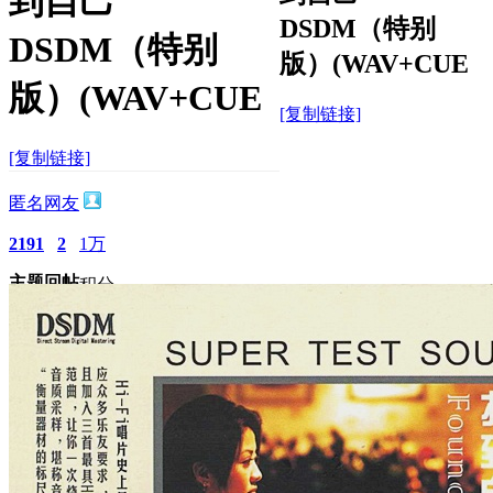
到自己
DSDM（特别
DSDM（特别
版）(WAV+CUE
版）(WAV+CUE
[复制链接]
[复制链接]
匿名网友
2191
2
1万
主题
回帖
积分
积分
11873
2026-2-3 19:33:38
/
显示全部楼层
/
阅读模式
849
0