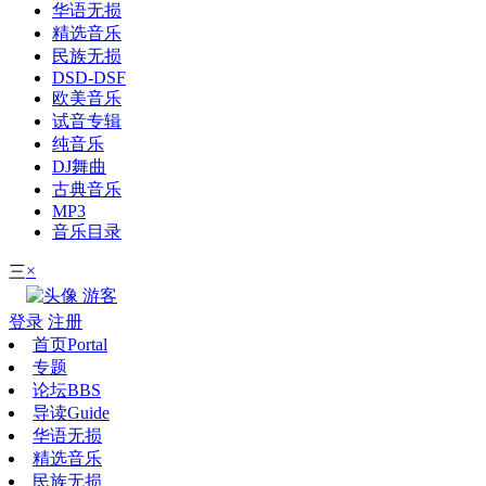
华语无损
精选音乐
民族无损
DSD-DSF
欧美音乐
试音专辑
纯音乐
DJ舞曲
古典音乐
MP3
音乐目录
×
三
游客
登录
注册
首页
Portal
专题
论坛
BBS
导读
Guide
华语无损
精选音乐
民族无损