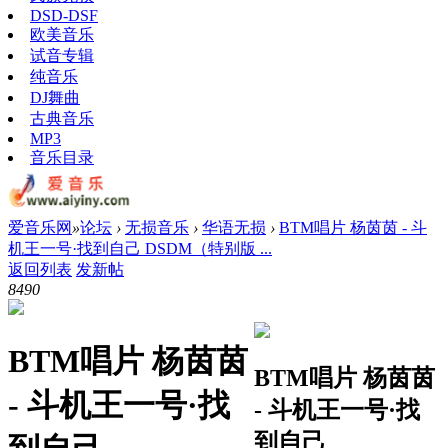
DSD-DSF
欧美音乐
试音专辑
纯音乐
DJ舞曲
古典音乐
MP3
音乐目录
爱音乐网
»
论坛
›
无损音乐
›
华语无损
›
BTM唱片 杨茵茵 - 斗
机王一号·找到自己 DSDM（特别版 ...
返回列表
发新帖
849
0
BTM唱片 杨茵茵
BTM唱片 杨茵茵
- 斗机王一号·找
- 斗机王一号·找
到自己