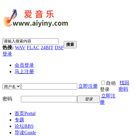
搜索
热搜:
WAV
FLAC
24BIT
DSF
登录
会员登录
马上注册
找回
自动
立即注册
密码
登录
立即注
密码
登录
册
首页
Portal
专题
论坛
BBS
导读
Guide