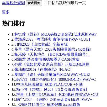
本版积分规则
回帖后跳转到最后一页
发表回复
更多
热门排行
1.
林忆莲《野花》MQA头版24K金碟[低速原抓WAV
2.
曹滟莉2023 - 粤语经典 古筝专辑 [WAV+CUE]
3.
刀郎2023《山歌寥哉》全新专辑
4.
曼里《爱有天意》2023头版限量编号24K金碟[
5.
杨乐婷《天长地久 （HQⅡCD头版限量编号）
6.
邓丽君-淡淡幽情西德银圈无CASH首版
7.
孙露《我如此爱你 原音母版》正版CD低速原
8.
张玮伽(2016)《往事随风》[FLAC]
9.
夏韶声《谙》头版限量编号MQA[WAV+CUE]
10.
韩宝仪《粉红色的回忆》1999.(HQCD) [WAV+C
11.
中华儿歌珍藏集 -6CD FLAC/CUE +分轨
12.
梅小琴《共鸣II -风云》1∶1黄金母盘版直刻
13.
群星《上华世纪总冠军》4CD[低速原抓WAV+CU
14.
陈宁.2024 -《破晓》24K黄金直刻母盘 [WAV+
15.
《邓丽君15周年》德国银圈无cash首版