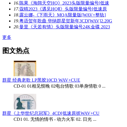
16.
陈果《海阔天空HQ》2023头版限量编号[低速
17.
蔻晴2023《遇见HQⅡ》头版限量编号[低速原
18.
露云娜-《下雨天》MQA限量版[WAV+整轨]
19.
粤语贺年歌曲 华纳群星贺新年3CD[WAV]2.20G
20.
曼里《天若有情》头版限量编号24K金碟 2023
更多
图文热点
群星 经典老歌 LP黑胶10CD WAV+CUE
CD-01 01相见恨晚 02电台情歌 03单身情歌 0 ...
群星《上华世纪总冠军》4CD[低速原抓WAV+CU
CD1 01. 无情的情书 - 动力火车 02. 日光 ...