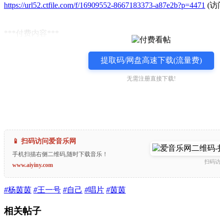
https://url52.ctfile.com/f/16909552-8667183373-a87e2b?p=4471
(访问
***付费内容***
提取码/网盘高速下载(流量费)
无需注册直接下载!
📱 扫码访问爱音乐网
手机扫描右侧二维码,随时下载音乐！
扫码
www.aiyiny.com
#
杨茵茵
#
王一号
#
自己
#
唱片
#
茵茵
相关帖子