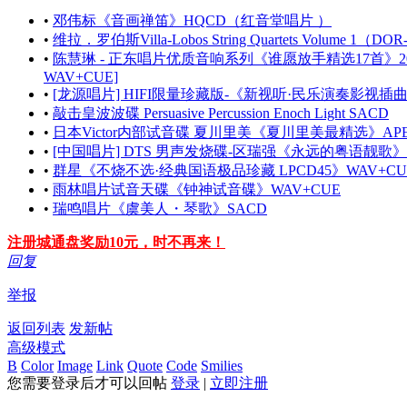
•
邓伟标《音画禅笛》HQCD（红音堂唱片 ）
•
维拉．罗伯斯Villa-Lobos String Quartets Volume 1（DOR
•
陈慧琳 - 正东唱片优质音响系列《谁愿放手精选17首》20
WAV+CUE]
•
[龙源唱片] HIFI限量珍藏版-《新视听·民乐演奏影视插
•
敲击皇波波碟 Persuasive Percussion Enoch Light SACD
•
日本Victor内部试音碟 夏川里美《夏川里美最精选》AP
•
[中国唱片] DTS 男声发烧碟-区瑞强《永远的粤语靓歌》
•
群星《不烧不选·经典国语极品珍藏 LPCD45》WAV+CU
•
雨林唱片试音天碟《钟神试音碟》WAV+CUE
•
瑞鸣唱片《虞美人・琴歌》SACD
注册城通盘奖励10元，时不再来！
回复
举报
返回列表
发新帖
高级模式
B
Color
Image
Link
Quote
Code
Smilies
您需要登录后才可以回帖
登录
|
立即注册