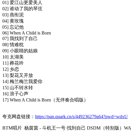
01] 爱江山更爱美人
02] 谁动了我的琴弦
03] 燕衔泥
04] 黄玫瑰
05] 忘记他
06] When A Child is Born
07] 我找到了自己
08] 情难枕
09] 小眼睛的姑娘
10] 太湖美
11] 葬花吟
12] 乡恋
13] 梨花又开放
14] 梅兰梅兰我爱你
15] 山不转水转
16] 浪子心声
17] When A Child is Born（无伴奏合唱版）
夸克网盘链接：
https://pan.quark.cn/s/449236279a64?pwd=wdxU
BTM唱片 杨茵茵 - 斗机王一号·找到自己 DSDM（特别版）WAV+C