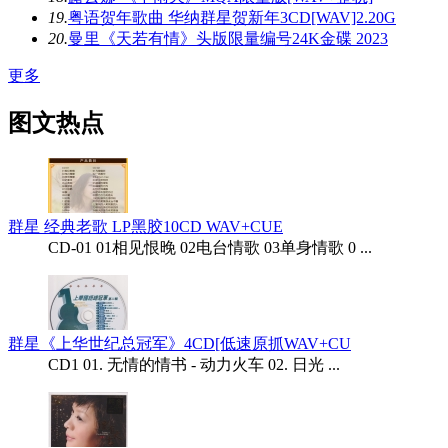
19.
粤语贺年歌曲 华纳群星贺新年3CD[WAV]2.20G
20.
曼里《天若有情》头版限量编号24K金碟 2023
更多
图文热点
群星 经典老歌 LP黑胶10CD WAV+CUE
CD-01 01相见恨晚 02电台情歌 03单身情歌 0 ...
群星《上华世纪总冠军》4CD[低速原抓WAV+CU
CD1 01. 无情的情书 - 动力火车 02. 日光 ...