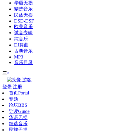
华语无损
精选音乐
民族无损
DSD-DSF
欧美音乐
试音专辑
纯音乐
DJ舞曲
古典音乐
MP3
音乐目录
×
三
游客
登录
注册
首页
Portal
专题
论坛
BBS
导读
Guide
华语无损
精选音乐
民族无损