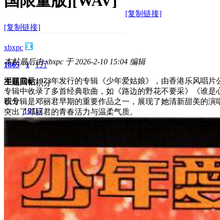
国限量版][WAV]
[复制链接]
[复制链接]
xbxpc
本帖最后由 xbxpc 于 2026-2-10 15:04 编辑
1865
1
1万
邓丽君于1973年发行的专辑《少年爱姑娘》，由香港乐风唱片
主题
回帖
积分
专辑中收录了多首经典歌曲，如《路边的野花不要采》《谁是
积分
该专辑是邓丽君早期的重要作品之一，展现了她清新甜美的演
10117
突出了邓丽君的青春活力与温柔气质。
2026-2-10 14:41:18
/
显示全部楼层
/
阅读模式
778
0