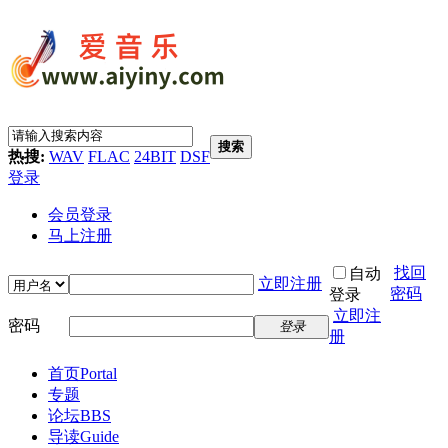
搜索
热搜:
WAV
FLAC
24BIT
DSF
登录
会员登录
马上注册
找回
自动
立即注册
密码
登录
立即注
密码
登录
册
首页
Portal
专题
论坛
BBS
导读
Guide