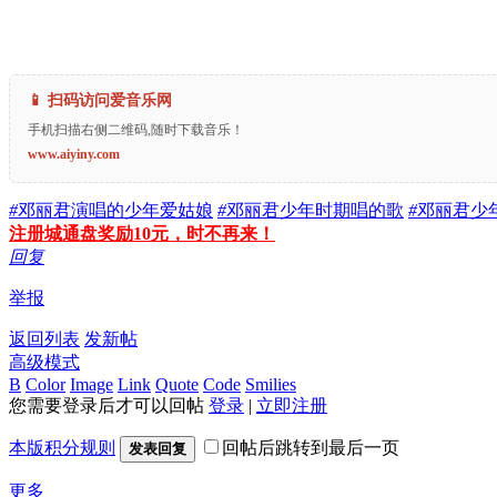
📱 扫码访问爱音乐网
手机扫描右侧二维码,随时下载音乐！
www.aiyiny.com
#
邓丽君演唱的少年爱姑娘
#
邓丽君少年时期唱的歌
#
邓丽君少
注册城通盘奖励10元，时不再来！
回复
举报
返回列表
发新帖
高级模式
B
Color
Image
Link
Quote
Code
Smilies
您需要登录后才可以回帖
登录
|
立即注册
本版积分规则
回帖后跳转到最后一页
发表回复
更多