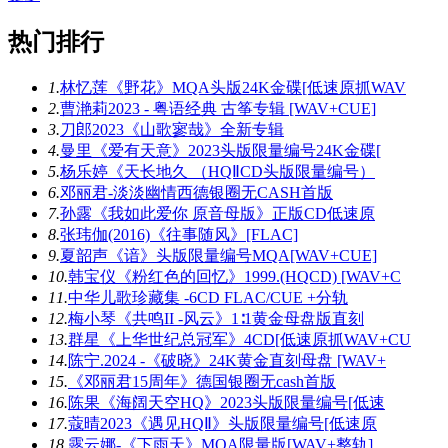
热门排行
1.
林忆莲《野花》MQA头版24K金碟[低速原抓WAV
2.
曹滟莉2023 - 粤语经典 古筝专辑 [WAV+CUE]
3.
刀郎2023《山歌寥哉》全新专辑
4.
曼里《爱有天意》2023头版限量编号24K金碟[
5.
杨乐婷《天长地久 （HQⅡCD头版限量编号）
6.
邓丽君-淡淡幽情西德银圈无CASH首版
7.
孙露《我如此爱你 原音母版》正版CD低速原
8.
张玮伽(2016)《往事随风》[FLAC]
9.
夏韶声《谙》头版限量编号MQA[WAV+CUE]
10.
韩宝仪《粉红色的回忆》1999.(HQCD) [WAV+C
11.
中华儿歌珍藏集 -6CD FLAC/CUE +分轨
12.
梅小琴《共鸣II -风云》1∶1黄金母盘版直刻
13.
群星《上华世纪总冠军》4CD[低速原抓WAV+CU
14.
陈宁.2024 -《破晓》24K黄金直刻母盘 [WAV+
15.
《邓丽君15周年》德国银圈无cash首版
16.
陈果《海阔天空HQ》2023头版限量编号[低速
17.
蔻晴2023《遇见HQⅡ》头版限量编号[低速原
18.
露云娜-《下雨天》MQA限量版[WAV+整轨]