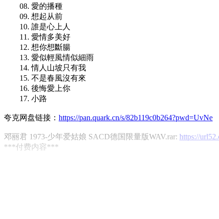
08. 愛的播種
09. 想起从前
10. 誰是心上人
11. 愛情多美好
12. 想你想斷腸
13. 愛似輕風情似細雨
14. 情人山坡只有我
15. 不是春風沒有來
16. 後悔愛上你
17. 小路
夸克网盘链接：
https://pan.quark.cn/s/82b119c0b264?pwd=UvNe
邓丽君 1973-少年爱姑娘 SACD德国限量版WAV.rar:
https://url
***付费内容***