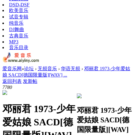
DSD-DSF
欧美音乐
试音专辑
纯音乐
DJ舞曲
古典音乐
MP3
音乐目录
爱音乐网
»
论坛
›
无损音乐
›
华语无损
›
邓丽君 1973-少年爱姑
娘 SACD[德国限量版][WAV] ...
返回列表
发新帖
778
0
邓丽君 1973-少年
邓丽君 1973-少年
爱姑娘 SACD[德
爱姑娘 SACD[德
国限量版][WAV]