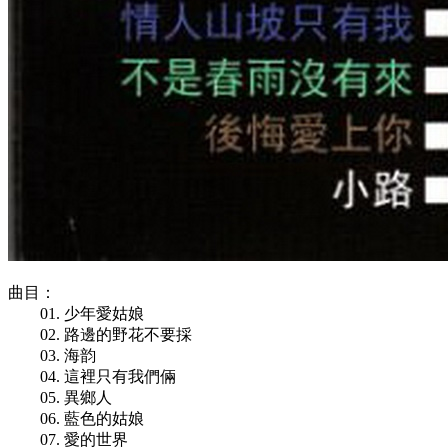
曲目：
01. 少年愛姑娘
02. 路邊的野花不要採
03. 海韵
04. 這裡只有我們倆
05. 異鄉人
06. 藍色的姑娘
07. 愛的世界