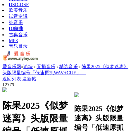
DSD-DSF
欧美音乐
试音专辑
纯音乐
DJ舞曲
古典音乐
MP3
音乐目录
爱音乐网
»
论坛
›
无损音乐
›
精选音乐
›
陈果2025《似梦迷离》
头版限量编号「低速原抓WAV+CUE」 ...
返回列表
发新帖
1237
0
陈果2025《似梦
陈果2025《似梦
迷离》头版限量
迷离》头版限量
编号「低速原抓