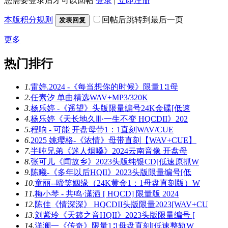
您需要登录后才可以回帖
登录
|
立即注册
本版积分规则
回帖后跳转到最后一页
发表回复
更多
热门排行
1.
雷婷.2024 -《每当想你的时候》限量1∶1母
2.
任素汐 单曲精选WAV+MP3/320K
3.
杨乐婷 -《遥望》头版限量编号24K金碟[低速
4.
杨乐婷《天长地久Ⅲ·一生不变 HQCDII》202
5.
程响 - 可能 开盘母带1：1直刻WAV/CUE
6.
2025 姚璎格-《浓情》母带直刻【WAV+CUE】
7.
半吨兄弟《迷人烟嗓》2024云南音像 开盘母
8.
张可儿《闻故乡》2023头版纯银CD[低速原抓W
9.
陈曦-《多年以后HQII》2023头版限量编号[低
10.
童丽--啼笑姻缘（24K黄金1：1母盘直刻版）W
11.
梅小琴 - 共鸣·潇洒 [ HQCD] 限量版 2024
12.
陈佳《情深深》 HQCDII头版限量2023[WAV+CU
13.
刘紫玲《天籁之音HQII》2023头版限量编号 [
14.
洋澜一《传奇》限量1∶1母盘直刻[低速整轨W