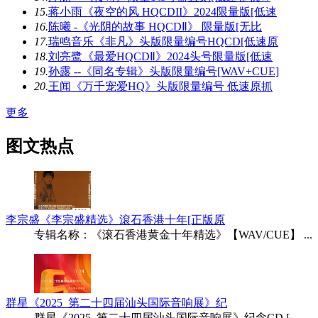
15.
蒋小雨《夜空的风 HQCDII》2024限量版[低速
16.
陈曦 -《光阴的故事 HQCDⅡ》 限量版[无比
17.
瑞鸣音乐《非凡》头版限量编号HQCD[低速原
18.
刘亮鹭《最爱HQCDⅡ》2024头号限量版[低速
19.
孙露 --《同名专辑》头版限量编号[WAV+CUE]
20.
王闻《万千宠爱HQ》头版限量编号 低速原抓
更多
图文热点
李宗盛《李宗盛精选》滾石香港十年[正版原
专辑名称：《滚石香港黄金十年精选》【WAV/CUE】 ...
群星《2025_第二十四届汕头国际音响展》纪
群星《2025_第二十四届汕头国际音响展》纪念CD [ ...