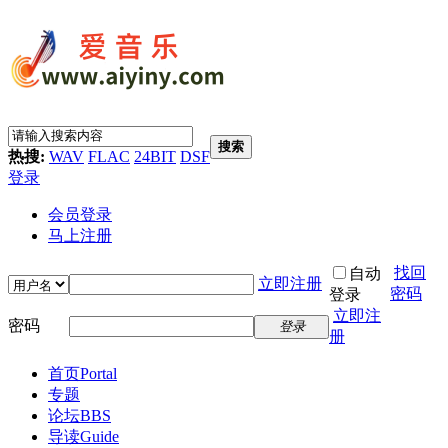
搜索
热搜:
WAV
FLAC
24BIT
DSF
登录
会员登录
马上注册
找回
自动
立即注册
密码
登录
立即注
密码
登录
册
首页
Portal
专题
论坛
BBS
导读
Guide