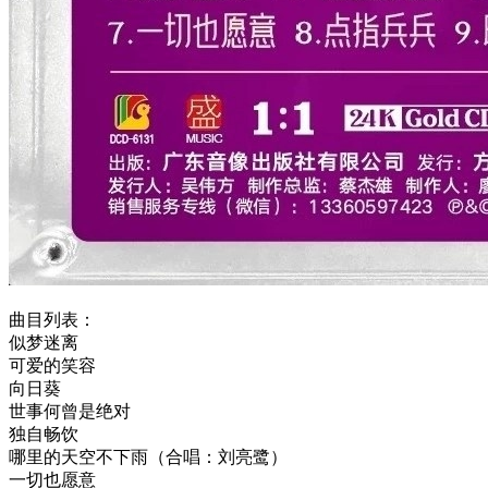
曲目列表：
似梦迷离
可爱的笑容
向日葵
世事何曾是绝对
独自畅饮
哪里的天空不下雨（合唱：刘亮鹭）
一切也愿意