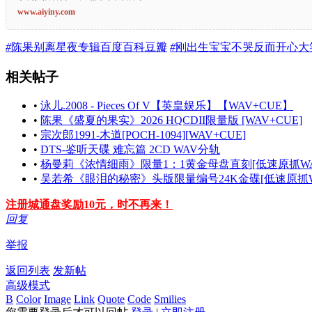
www.aiyiny.com
#
陈果别离星夜专辑百度百科豆瓣
#
刚出生宝宝不哭反而开心大
相关帖子
•
泳儿.2008 - Pieces Of V【英皇娱乐】【WAV+CUE】
•
陈果《盛夏的果实》2026 HQCDII限量版 [WAV+CUE]
•
宗次郎1991-木道[POCH-1094][WAV+CUE]
•
DTS-鉴听天碟 难忘篇 2CD WAV分轨
•
杨曼莉《浓情细雨》限量1：1黄金母盘直刻[低速原抓WAV
•
吴若希《眼泪的秘密》头版限量编号24K金碟[低速原抓WA
注册城通盘奖励10元，时不再来！
回复
举报
返回列表
发新帖
高级模式
B
Color
Image
Link
Quote
Code
Smilies