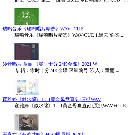
瑞鸣音乐《瑞鸣唱片精选》WAV+CUE
瑞鸣音乐《瑞鸣唱片精选》WAV/CUE 1.黑云雀-选 ...
妙音唱片 童丽 《零时十分 24K金碟》2021 W
专 辑：零时十分24K金碟 限量编号 艺 人：童丽 ...
寇雅婷《似水绵》1：1黄金母盘直刻[原抓WAV
寇雅婷《似水绵》1：1黄金母盘直刻[原抓WAV+CUE] ...
王嘉文《有谁共鸣》HQII限量版 2020年