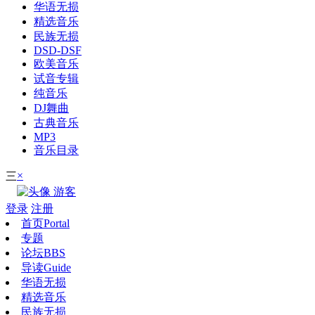
华语无损
精选音乐
民族无损
DSD-DSF
欧美音乐
试音专辑
纯音乐
DJ舞曲
古典音乐
MP3
音乐目录
×
三
游客
登录
注册
首页
Portal
专题
论坛
BBS
导读
Guide
华语无损
精选音乐
民族无损