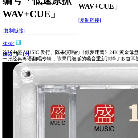
编号「低速原抓
WAV+CUE」
WAV+CUE」
[复制链接]
[复制链接]
xbxpc
这张由盛 MUSIC 发行、陈果演唱的《似梦迷离》24K 黄金母盘 
1865
1
1万
一张经典粤语翻唱专辑，陈果用细腻的嗓音重新演绎了多首耳
主题
回帖
积分
积分
10117
2026-2-14 22:16:05
/
显示全部楼层
/
阅读模式
1237
0