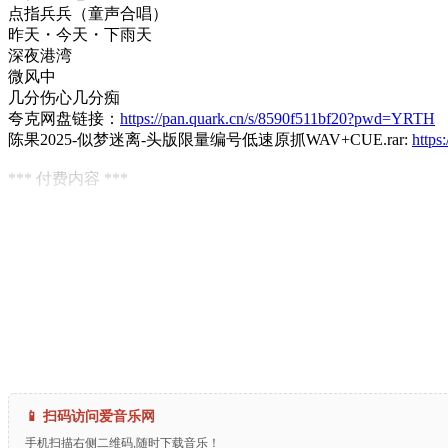
点指兵兵（童声合唱）
昨天・今天・下雨天
深夜港湾
微风中
几分伤心几分痴
夸克网盘链接：
https://pan.quark.cn/s/8590f511bf20?pwd=YRTH
陈果2025-似梦迷离-头版限量编号低速原抓WAV+CUE.rar:
https
*** 付费内容 ***
📱 扫码访问爱音乐网
手机扫描右侧二维码,随时下载音乐！