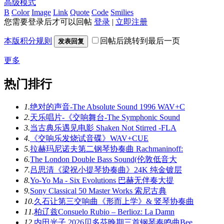
高级模式
B
Color
Image
Link
Quote
Code
Smilies
您需要登录后才可以回帖
登录
|
立即注册
本版积分规则
回帖后跳转到最后一页
发表回复
更多
热门排行
1.
绝对的声音-The Absolute Sound 1996 WAV+C
2.
天乐唱片-《交响舞台-The Symphonic Sound
3.
当古典乐遇见电影 Shaken Not Stirred -FLA
4.
《交响乐发烧试音碟》WAV+CUE
5.
拉赫玛尼诺夫第二钢琴协奏曲 Rachmaninoff:
6.
The London Double Bass Sound(伦敦低音大
7.
吕思清《梁祝小提琴协奏曲》24K 纯金镀层
8.
Yo-Yo Ma - Six Evolutions 巴赫无伴奏大提
9.
Sony Classical 50 Master Works 索尼古典
10.
久石让第三交响曲《形而上学》& 竖琴协奏曲
11.
柏辽兹Consuelo Rubio – Berlioz: La Damn
12.
内田光子 2026贝多芬晚期三首钢琴奏鸣曲Bee