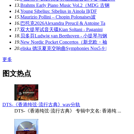
13.
Brahms Early Piano Music Vol.2（MDG 古钢
14.
Young Sibelius: Sibelius in Ainola II(DF
15.
Maurizio Pollini – Chopin Polonaises波
16.
巴托克2026Alexandra Preucil & Antoine Ta
17.
双大提琴试音天碟Kian Soltani - Paganini
18.
贝多芬Ludwig van Beethoven - 小提琴与钢
19.
New Nordic Pocket Concertos（新北欧・袖
20.
eliska 德沃夏克交响曲Symphonies Nos5-9 |
更多
图文热点
DTS-《香港纯弦·流行古典》wav分轨
DTS-《香港纯弦·流行古典》 专辑中文名: 香港纯 ...