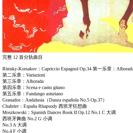
完整 12 首分轨曲目
Rimsky-Korsakov：Capriccio Espagnol Op.34 第一乐章：Alborad
第二乐章：Variazioni
第三乐章：Alborada
第四乐章：Scena e canto gitano
第五乐章：Fandango asturiano
Granados：Andalusia（Danza española No.5 Op.37）
Chabrier：España Rhapsody 西班牙狂想曲
Moszkowski：Spanish Dances Book II Op.12 No.1 C 大调
西班牙舞曲 No.2 G 小调
No.3 A 大调
No.4 F 小调