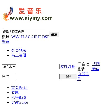
搜索
热搜:
WAV
FLAC
24BIT
DSF
登录
会员登录
马上注册
找回
自动
立即注册
密码
登录
立即注
密码
登录
册
首页
Portal
专题
论坛
BBS
导读
Guide