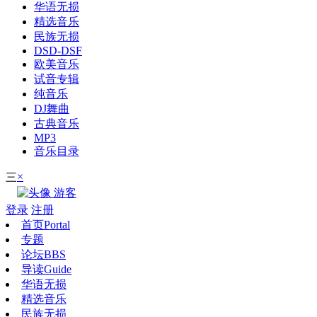
华语无损
精选音乐
民族无损
DSD-DSF
欧美音乐
试音专辑
纯音乐
DJ舞曲
古典音乐
MP3
音乐目录
×
三
游客
登录
注册
首页
Portal
专题
论坛
BBS
导读
Guide
华语无损
精选音乐
民族无损