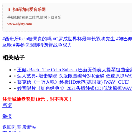
📱 扫码访问爱音乐网
手机扫描右侧二维码,随时下载音乐！
www.aiyiny.com
#
西班牙feelo糖果真的吗
#
C罗成世界杯最年长双响先生
#
姆巴
互呛
#
美参院限制特朗普战争权力
相关帖子
•
王健- Bach_ The Cello Suites（巴赫无伴奏大提琴组曲全集）, BW
•
达人艺典- 敲击精灵 头版限量编号24K金碟 低速原抓WAV
•
蔡克信《一听入魂》终极HD示范(德国版) [WAV+CUE]
•
妙音唱片《红色经典4》2021头版纯银CD[低速原抓WAV+
注册城通盘奖励10元，时不再来！
回复
举报
返回列表
发新帖