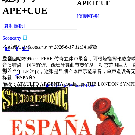
APE+CUE
APE+CUE
[复制链接]
[复制链接]
Scottcarty
本帖最后由 Scottcarty 于 2026-6-17 11:34 编辑
80
0
454
录音：1957 Decca FFRR 传奇立体声录音，阿根塔指挥伦敦
主题
回帖
积分
音质特点：铜管辉煌、西班牙舞曲节奏鲜活、动态范围巨大，
积分
源自当年 LP 时代，这张是早期立体声示范录音，单声道设备
454
标题：ESPAÑA
演绎：ATAULFO ARGENTA conducting THE LONDON SYM
2026-6-17 11:23:12
/
显示全部楼层
/
阅读模式
370
0