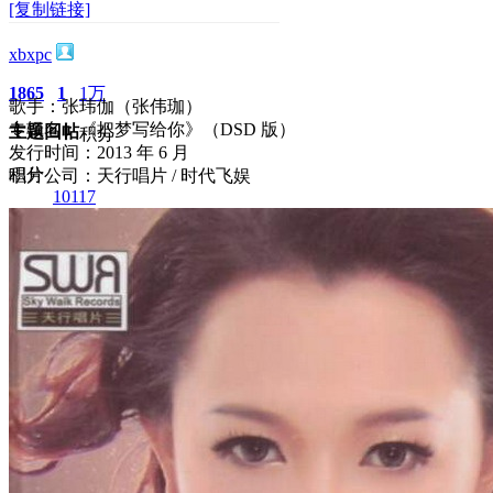
[复制链接]
xbxpc
1865
1
1万
歌手：张玮伽（张伟珈）
专辑名：《把梦写给你》（DSD 版）
主题
回帖
积分
发行时间：2013 年 6 月
积分
唱片公司：天行唱片 / 时代飞娱
10117
2026-2-19 18:47:01
/
显示全部楼层
/
阅读模式
1015
0