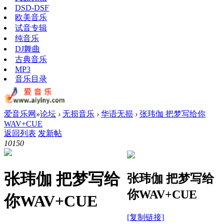
DSD-DSF
欧美音乐
试音专辑
纯音乐
DJ舞曲
古典音乐
MP3
音乐目录
爱音乐网
»
论坛
›
无损音乐
›
华语无损
›
张玮伽 把梦写给你
WAV+CUE
返回列表
发新帖
1015
0
张玮伽 把梦写给
张玮伽 把梦写给
你WAV+CUE
你WAV+CUE
[复制链接]