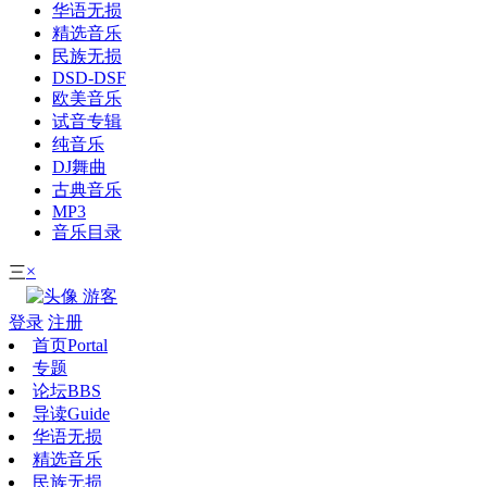
华语无损
精选音乐
民族无损
DSD-DSF
欧美音乐
试音专辑
纯音乐
DJ舞曲
古典音乐
MP3
音乐目录
×
三
游客
登录
注册
首页
Portal
专题
论坛
BBS
导读
Guide
华语无损
精选音乐
民族无损