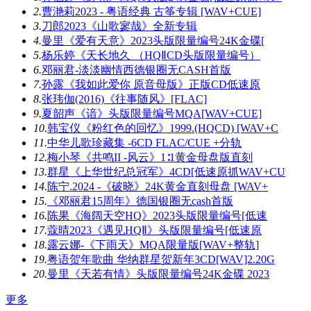
2.
曹滟莉2023 - 粤语经典 古筝专辑 [WAV+CUE]
3.
刀郎2023《山歌寥哉》全新专辑
4.
曼里《爱有天意》2023头版限量编号24K金碟[
5.
杨乐婷《天长地久 （HQⅡCD头版限量编号）
6.
邓丽君-淡淡幽情西德银圈无CASH首版
7.
孙露《我如此爱你 原音母版》正版CD低速原
8.
张玮伽(2016)《往事随风》[FLAC]
9.
夏韶声《谙》头版限量编号MQA[WAV+CUE]
10.
韩宝仪《粉红色的回忆》1999.(HQCD) [WAV+C
11.
中华儿歌珍藏集 -6CD FLAC/CUE +分轨
12.
梅小琴《共鸣II -风云》1∶1黄金母盘版直刻
13.
群星《上华世纪总冠军》4CD[低速原抓WAV+CU
14.
陈宁.2024 -《破晓》24K黄金直刻母盘 [WAV+
15.
《邓丽君15周年》德国银圈无cash首版
16.
陈果《海阔天空HQ》2023头版限量编号[低速
17.
蔻晴2023《遇见HQⅡ》头版限量编号[低速原
18.
露云娜-《下雨天》MQA限量版[WAV+整轨]
19.
粤语贺年歌曲 华纳群星贺新年3CD[WAV]2.20G
20.
曼里《天若有情》头版限量编号24K金碟 2023
更多