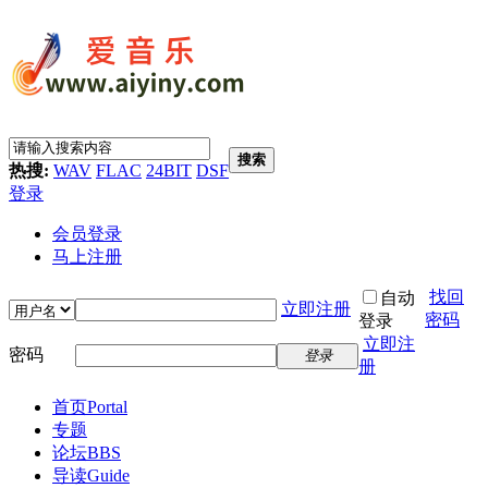
搜索
热搜:
WAV
FLAC
24BIT
DSF
登录
会员登录
马上注册
找回
自动
立即注册
密码
登录
立即注
密码
登录
册
首页
Portal
专题
论坛
BBS
导读
Guide