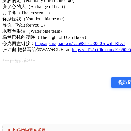
潇洒的走（Naturally unrestrained go）
变了心的人（A change of heart）
月半弯（The crescent...）
你别怪我（You don't blame me）
等你（Wait for you...）
水蓝色眼泪（Water blue tears）
乌兰巴托的夜晚（The night of Ulan Bator）
夸克网盘链接：
https://pan.quark.cn/s/2a88f1c230d0?pwd=RLvf
张玮伽 把梦写给你WAV+CUE.rar:
https://url52.ctfile.com/f/16
***付费内容***
提取码
📱 扫码访问爱音乐网