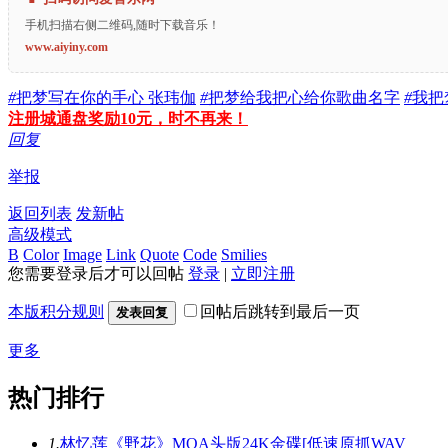
手机扫描右侧二维码,随时下载音乐！
www.aiyiny.com
#
把梦写在你的手心 张玮伽
#
把梦给我把心给你歌曲名字
#
我把
注册城通盘奖励10元，时不再来！
回复
举报
返回列表
发新帖
高级模式
B
Color
Image
Link
Quote
Code
Smilies
您需要登录后才可以回帖
登录
|
立即注册
本版积分规则
回帖后跳转到最后一页
发表回复
更多
热门排行
1.
林忆莲《野花》MQA头版24K金碟[低速原抓WAV