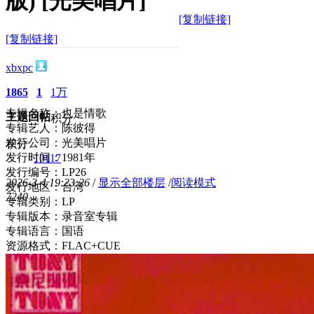
版) [光美唱片]
[复制链接]
[复制链接]
xbxpc
1865
1
1万
专辑名称：也是情歌
主题
回帖
积分
专辑艺人：陈彼得
发行公司：光美唱片
积分
发行时间：1981年
10117
发行编号：LP26
2026-3-4 19:23:26
/
显示全部楼层
/
阅读模式
发行地区：台湾
724
0
专辑类别：LP
专辑版本：录音室专辑
专辑语言：国语
资源格式：FLAC+CUE