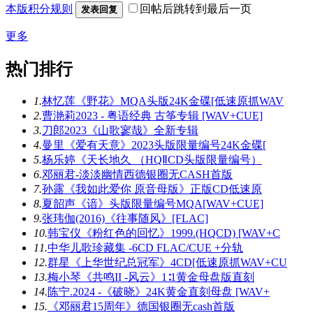
本版积分规则
回帖后跳转到最后一页
发表回复
更多
热门排行
1.
林忆莲《野花》MQA头版24K金碟[低速原抓WAV
2.
曹滟莉2023 - 粤语经典 古筝专辑 [WAV+CUE]
3.
刀郎2023《山歌寥哉》全新专辑
4.
曼里《爱有天意》2023头版限量编号24K金碟[
5.
杨乐婷《天长地久 （HQⅡCD头版限量编号）
6.
邓丽君-淡淡幽情西德银圈无CASH首版
7.
孙露《我如此爱你 原音母版》正版CD低速原
8.
夏韶声《谙》头版限量编号MQA[WAV+CUE]
9.
张玮伽(2016)《往事随风》[FLAC]
10.
韩宝仪《粉红色的回忆》1999.(HQCD) [WAV+C
11.
中华儿歌珍藏集 -6CD FLAC/CUE +分轨
12.
群星《上华世纪总冠军》4CD[低速原抓WAV+CU
13.
梅小琴《共鸣II -风云》1∶1黄金母盘版直刻
14.
陈宁.2024 -《破晓》24K黄金直刻母盘 [WAV+
15.
《邓丽君15周年》德国银圈无cash首版