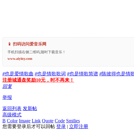
📱 扫码访问爱音乐网
手机扫描右侧二维码,随时下载音乐！
www.aiyiny.com
#
也是爱情歌曲
#
也是情歌歌词
#
也是情歌简谱
#
陈彼得也是情
注册城通盘奖励10元，时不再来！
回复
举报
返回列表
发新帖
高级模式
B
Color
Image
Link
Quote
Code
Smilies
您需要登录后才可以回帖
登录
|
立即注册