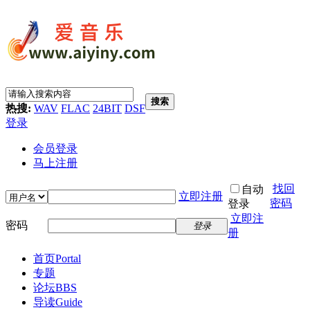
搜索
热搜:
WAV
FLAC
24BIT
DSF
登录
会员登录
马上注册
找回
自动
立即注册
密码
登录
立即注
密码
登录
册
首页
Portal
专题
论坛
BBS
导读
Guide