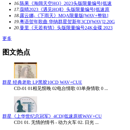
16.
陈果《海阔天空HQ》2023头版限量编号[低速
17.
蔻晴2023《遇见HQⅡ》头版限量编号[低速原
18.
露云娜-《下雨天》MQA限量版[WAV+整轨]
19.
粤语贺年歌曲 华纳群星贺新年3CD[WAV]2.20G
20.
曼里《天若有情》头版限量编号24K金碟 2023
更多
图文热点
群星 经典老歌 LP黑胶10CD WAV+CUE
CD-01 01相见恨晚 02电台情歌 03单身情歌 0 ...
群星《上华世纪总冠军》4CD[低速原抓WAV+CU
CD1 01. 无情的情书 - 动力火车 02. 日光 ...