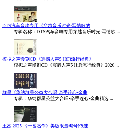
DTS汽车音响专用《穿越音乐时光·写情歌的
专辑名称：DTS汽车音响专用穿越音乐时光·写情歌 ...
模拟之声慢刻CD《震撼人声5 HiFi流行经典》
模拟之声慢刻CD《震撼人声5 HiFi流行经典》2020 ...
群星《华纳群星公益大合唱·牵手连心·金曲
专辑：华纳群星公益大合唱•牵手连心•金曲精选 ...
王杰.2025 《一番杰作》美版限量编号[低速