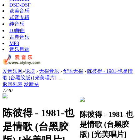
DSD-DSF
欧美音乐
试音专辑
纯音乐
DJ舞曲
古典音乐
MP3
音乐目录
爱音乐网
»
论坛
›
无损音乐
›
华语无损
›
陈彼得 - 1981-也是情
歌 (台黑胶版) [光美唱片] ...
返回列表
发新帖
724
0
陈彼得 - 1981-也
陈彼得 - 1981-也
是情歌 (台黑胶
是情歌 (台黑胶
版) [光美唱片]