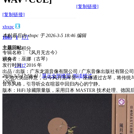
[复制链接]
[复制链接]
xbxpc
本帖最后由 xbxpc 于 2026-3-5 18:46 编辑
1865
1
1万
主题
回帖
积分
专辑名称：《风月无古今》
演奏者：巫娜（古琴）
积分
发行时间：2016 年
10117
出品 / 出版：广东龙源音像有限公司 / 广东音像出版社有限公司
2026-3-5 17:58:41
/
显示全部楼层
/
阅读模式
“天地大美品禅意，古今风月觅琴音”。巫娜通过古琴，将传统
1207
0
音乐风格，引导听众在喧嚣中回归内心的宁静。
版本：HiFi 珍藏限量版，采用日本 MASTER 技术处理、德