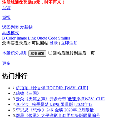
注册城通盘奖励10元，时不再来！
回复
举报
返回列表
发新帖
高级模式
B
Color
Image
Link
Quote
Code
Smilies
您需要登录后才可以回帖
登录
|
立即注册
本版积分规则
回帖后跳转到最后一页
发表回复
更多
热门排行
1.
萨顶顶《怜香伴 HQCDⅡ》[WAV+CUE]
2.
瑞鸣《三国》
3.
云朵《天籁之声》开盘母带[低速原抓WAV+CUE
4.
李小沛 - 粉墨是梦 [瑞鸣 限量版] 2023年12
5.
李思思《想你 》24K 金碟 2020年12月限量
6.
群星《传承》太平洋影音45周年头版限量编号