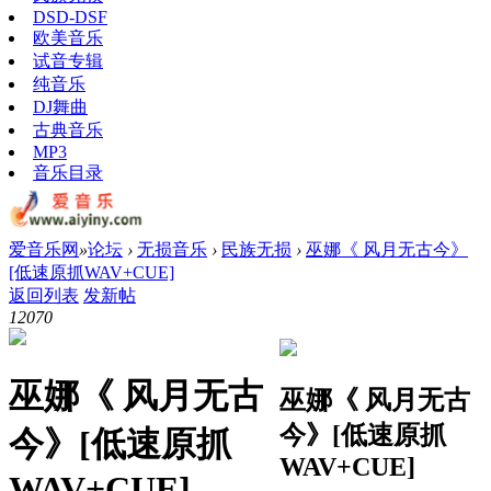
DSD-DSF
欧美音乐
试音专辑
纯音乐
DJ舞曲
古典音乐
MP3
音乐目录
爱音乐网
»
论坛
›
无损音乐
›
民族无损
›
巫娜《 风月无古今》
[低速原抓WAV+CUE]
返回列表
发新帖
1207
0
巫娜《 风月无古
巫娜《 风月无古
今》[低速原抓
今》[低速原抓
WAV+CUE]
WAV+CUE]