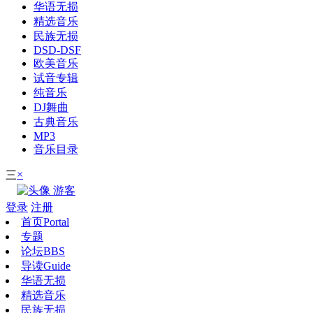
华语无损
精选音乐
民族无损
DSD-DSF
欧美音乐
试音专辑
纯音乐
DJ舞曲
古典音乐
MP3
音乐目录
×
三
游客
登录
注册
首页
Portal
专题
论坛
BBS
导读
Guide
华语无损
精选音乐
民族无损