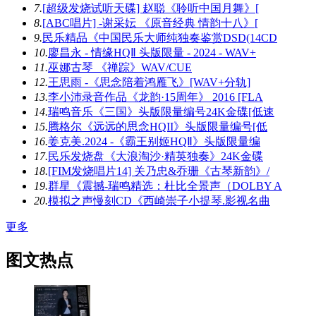
7.
[超级发烧试听天碟] 赵聪《聆听中国月舞》[
8.
[ABC唱片] -谢采妘 《原音经典 情韵十八》[
9.
民乐精品《中国民乐大师纯独奏鉴赏DSD(14CD
10.
廖昌永 - 情缘HQⅡ 头版限量 - 2024 - WAV+
11.
巫娜古琴 《禅踪》WAV/CUE
12.
王思雨 -《思念陪着鸿雁飞》[WAV+分轨]
13.
李小沛录音作品《龙韵·15周年》 2016 [FLA
14.
瑞鸣音乐《三国》头版限量编号24K金碟[低速
15.
腾格尔《远远的思念HQII》头版限量编号[低
16.
姜克美.2024 -《霸王别姬HQⅡ》头版限量编
17.
民乐发烧盘《大浪淘沙·精英独奏》24K金碟
18.
[FIM发烧唱片14] 关乃忠&乔珊《古琴新韵》/
19.
群星《震撼-瑞鸣精选：杜比全景声（DOLBY A
20.
模拟之声慢刻CD《西崎崇子小提琴.影视名曲
更多
图文热点