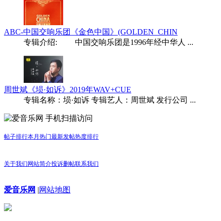
ABC-中国交响乐团《金色中国》(GOLDEN_CHIN
专辑介绍: 中国交响乐团是1996年经中华人 ...
周世斌《埙·如诉》2019年WAV+CUE
专辑名称：埙·如诉 专辑艺人：周世斌 发行公司 ...
手机扫描访问
帖子排行
本月热门
最新发帖
热度排行
关于我们
网站简介
投诉删帖
联系我们
爱音乐网
|
网站地图