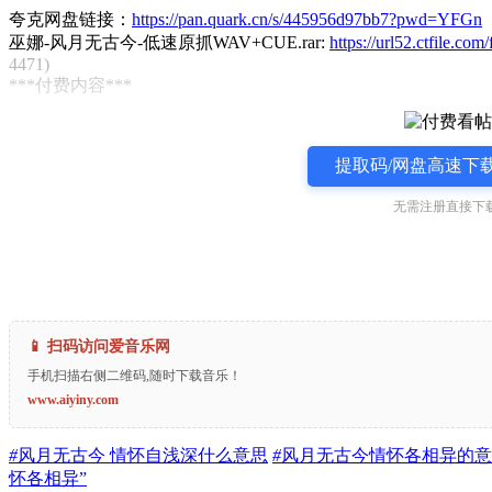
夸克网盘链接：
https://pan.quark.cn/s/445956d97bb7?pwd=YFGn
巫娜-风月无古今-低速原抓WAV+CUE.rar:
https://url52.ctfile.
4471)
***付费内容***
提取码/网盘高速下载
无需注册直接下载
📱 扫码访问爱音乐网
手机扫描右侧二维码,随时下载音乐！
www.aiyiny.com
#
风月无古今 情怀自浅深什么意思
#
风月无古今情怀各相异的意
怀各相异”