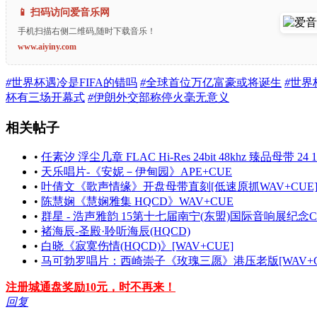
📱 扫码访问爱音乐网
手机扫描右侧二维码,随时下载音乐！
www.aiyiny.com
#
世界杯遇冷是FIFA的错吗
#
全球首位万亿富豪或将诞生
#
世界
杯有三场开幕式
#
伊朗外交部称停火毫无意义
相关帖子
•
任素汐 浮尘几章 FLAC Hi-Res 24bit 48khz 臻品母带 24 1
•
天乐唱片-《安妮－伊甸园》APE+CUE
•
叶倩文《歌声情缘》开盘母带直刻[低速原抓WAV+CUE
•
陈慧娴《慧娴雅集 HQCD》WAV+CUE
•
群星 - 浩声雅韵 15第十七届南宁(东盟)国际音响展纪念CD
•
褚海辰-圣殿·聆听海辰(HQCD)
•
白晓《寂寞伤情(HQCD)》[WAV+CUE]
•
马可勃罗唱片：西崎崇子《玫瑰三愿》港压老版[WAV+C
注册城通盘奖励10元，时不再来！
回复