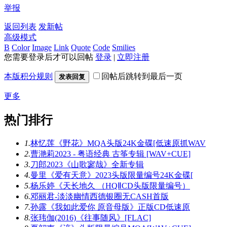
举报
返回列表
发新帖
高级模式
B
Color
Image
Link
Quote
Code
Smilies
您需要登录后才可以回帖
登录
|
立即注册
本版积分规则
回帖后跳转到最后一页
发表回复
更多
热门排行
1.
林忆莲《野花》MQA头版24K金碟[低速原抓WAV
2.
曹滟莉2023 - 粤语经典 古筝专辑 [WAV+CUE]
3.
刀郎2023《山歌寥哉》全新专辑
4.
曼里《爱有天意》2023头版限量编号24K金碟[
5.
杨乐婷《天长地久 （HQⅡCD头版限量编号）
6.
邓丽君-淡淡幽情西德银圈无CASH首版
7.
孙露《我如此爱你 原音母版》正版CD低速原
8.
张玮伽(2016)《往事随风》[FLAC]