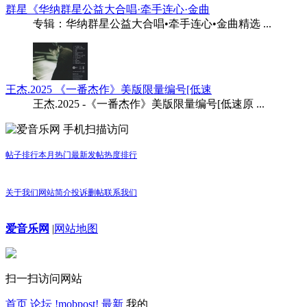
群星《华纳群星公益大合唱·牵手连心·金曲
专辑：华纳群星公益大合唱•牵手连心•金曲精选 ...
王杰.2025 《一番杰作》美版限量编号[低速
王杰.2025 -《一番杰作》美版限量编号[低速原 ...
手机扫描访问
帖子排行
本月热门
最新发帖
热度排行
关于我们
网站简介
投诉删帖
联系我们
爱音乐网
|
网站地图
扫一扫访问网站
首页
论坛
!mobpost!
最新
我的