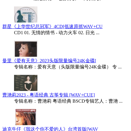
群星《上华世纪总冠军》4CD[低速原抓WAV+CU
CD1 01. 无情的情书 - 动力火车 02. 日光 ...
曼里《爱有天意》2023头版限量编号24K金碟[
专辑名称：爱有天意（头版限量编号24K金碟） 专 ...
曹滟莉2023 - 粤语经典 古筝专辑 [WAV+CUE]
专辑名称：曹滟莉 粤语经典 BSCD专辑艺人：曹滟 ...
迪克牛仔《我这个你不爱的人》台湾首版[WAV