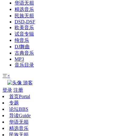
华语无损
精选音乐
民族无损
DSD-DSF
欧美音乐
试音专辑
纯音乐
DJ舞曲
古典音乐
MP3
音乐目录
×
三
游客
登录
注册
首页
Portal
专题
论坛
BBS
导读
Guide
华语无损
精选音乐
民族无损