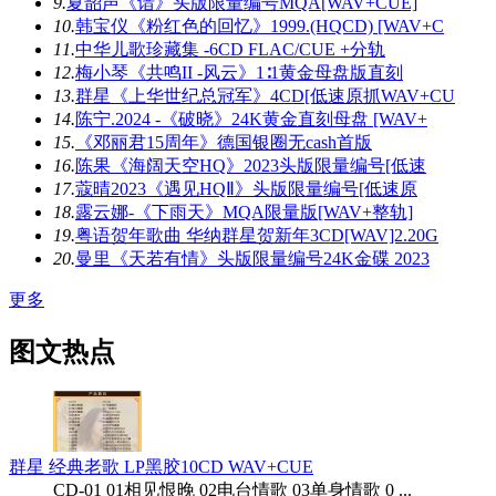
9.
夏韶声《谙》头版限量编号MQA[WAV+CUE]
10.
韩宝仪《粉红色的回忆》1999.(HQCD) [WAV+C
11.
中华儿歌珍藏集 -6CD FLAC/CUE +分轨
12.
梅小琴《共鸣II -风云》1∶1黄金母盘版直刻
13.
群星《上华世纪总冠军》4CD[低速原抓WAV+CU
14.
陈宁.2024 -《破晓》24K黄金直刻母盘 [WAV+
15.
《邓丽君15周年》德国银圈无cash首版
16.
陈果《海阔天空HQ》2023头版限量编号[低速
17.
蔻晴2023《遇见HQⅡ》头版限量编号[低速原
18.
露云娜-《下雨天》MQA限量版[WAV+整轨]
19.
粤语贺年歌曲 华纳群星贺新年3CD[WAV]2.20G
20.
曼里《天若有情》头版限量编号24K金碟 2023
更多
图文热点
群星 经典老歌 LP黑胶10CD WAV+CUE
CD-01 01相见恨晚 02电台情歌 03单身情歌 0 ...