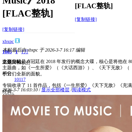
Music》2018
[FLAC整轨]
[FLAC整轨]
[复制链接]
[复制链接]
xbxpc
本帖最后由 xbxpc 于 2026-3-7 16:17 编辑
1865
1
1万
这张专辑是卢冠廷在 2018 年发行的概念大碟，核心是将他在 
主题
回帖
积分
主题曲，如《一生所爱》（《大话西游》）、《天下无敌》（
积分
予它们全新的面貌。
10117
专辑收录了 11 首作品，包括《一生所爱》《天下无敌》《充
2026-3-7 16:03:10
/
显示全部楼层
/
阅读模式
经典。
1036
0