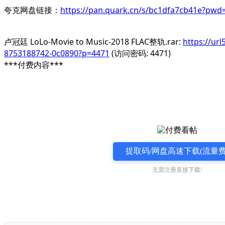
夸克网盘链接：
https://pan.quark.cn/s/bc1dfa7cb41e?pwd
卢冠廷 LoLo-Movie to Music-2018 FLAC整轨.rar:
https://url
8753188742-0c0890?p=4471
(访问密码: 4471)
***付费内容***
提取码/网盘高速下载(流量费
无需注册直接下载!