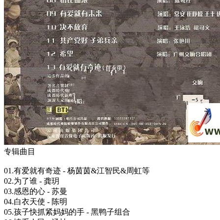
专辑曲目
01.有爱就有奇迹 - 杨茵茵&江智民&周虹等
02.为了谁 - 龚玥
03.感恩的心 - 苏曼
04.白衣天使 - 陈明
05.孩子快抓紧妈妈的手 - 黑鸭子组合