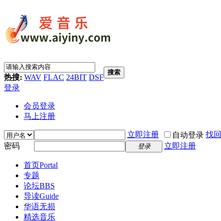
搜索
热搜:
WAV
FLAC
24BIT
DSF
登录
会员登录
马上注册
立即注册
找
自动登录
密码
立即注册
登录
首页
Portal
专题
论坛
BBS
导读
Guide
华语无损
精选音乐