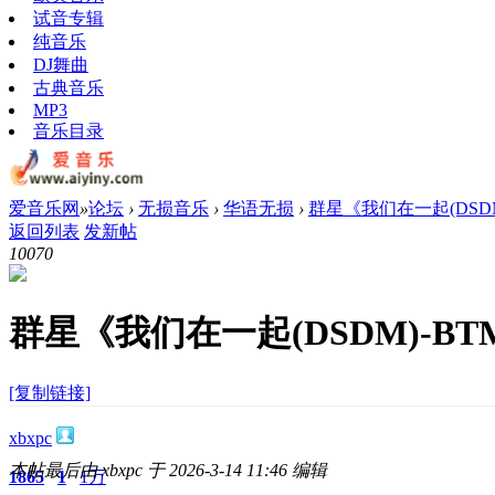
试音专辑
纯音乐
DJ舞曲
古典音乐
MP3
音乐目录
爱音乐网
»
论坛
›
无损音乐
›
华语无损
›
群星《我们在一起(DSDM
返回列表
发新帖
1007
0
群星《我们在一起(DSDM)-B
[复制链接]
xbxpc
本帖最后由 xbxpc 于 2026-3-14 11:46 编辑
1865
1
1万