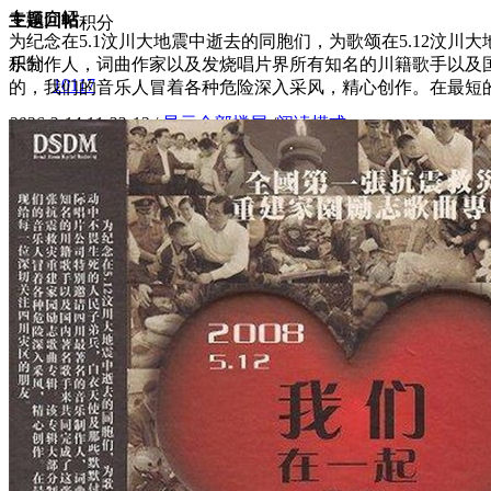
专辑介绍
主题
回帖
积分
为纪念在5.1汶川大地震中逝去的同胞们，为歌颂在5.12汶
积分
乐制作人，词曲作家以及发烧唱片界所有知名的川籍歌手以及
10117
的，我们的音乐人冒着各种危险深入采风，精心创作。在最短
2026-3-14 11:33:12
/
显示全部楼层
/
阅读模式
1007
0