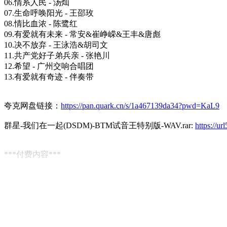
06.情系人民 - 汤灿
07.生命呼唤阳光 - 王邵玫
08.情比血浓 - 陈鹭红
09.有爱就有未来 - 常安&崔峥嵘&王丰&唐彪
10.决不放弃 - 王泳浩&胡司文
11.共产党好子弟兵亲 - 张艳川
12.希望 - 广州交响合唱团
13.有爱就有奇迹 - 伴奏带
夸克网盘链接：
https://pan.quark.cn/s/1a467139da34?pwd=KaL9
群星-我们在一起(DSDM)-BTM试音王特别版-WAV.rar:
https://u
***付费内容***