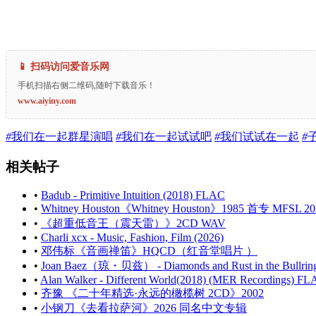
📱 扫码访问爱音乐网
手机扫描右侧二维码,随时下载音乐！
www.aiyiny.com
#
我们在一起群星演唱
#
我们在一起试试吧
#
我们试试在一起
#
相关帖子
•
Badub - Primitive Intuition (2018) FLAC
•
Whitney Houston《Whitney Houston》1985 首专 MFSL 
•
《超重低音王（震天雷）》2CD WAV
•
Charli xcx - Music, Fashion, Film (2026)
•
邓伟标《音画禅笛》HQCD（红音堂唱片 ）
•
Joan Baez（琼・贝兹） - Diamonds and Rust in the Bullring
•
Alan Walker - Different World(2018) (MER Recordings) F
•
齐豫 《二十年精选·永远的橄榄树 2CD》2002
•
小钢刀《去看拉萨河》2026 同名中文专辑