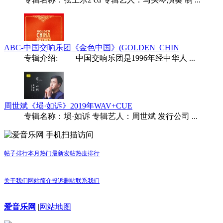
ABC-中国交响乐团《金色中国》(GOLDEN_CHIN
专辑介绍: 中国交响乐团是1996年经中华人 ...
周世斌《埙·如诉》2019年WAV+CUE
专辑名称：埙·如诉 专辑艺人：周世斌 发行公司 ...
手机扫描访问
帖子排行
本月热门
最新发帖
热度排行
关于我们
网站简介
投诉删帖
联系我们
爱音乐网
|
网站地图