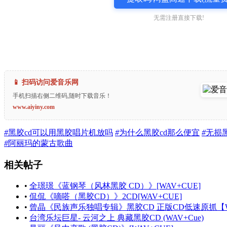
无需注册直接下载!
📱 扫码访问爱音乐网
手机扫描右侧二维码,随时下载音乐！
www.aiyiny.com
#
黑胶cd可以用黑胶唱片机放吗
#
为什么黑胶cd那么便宜
#
无损
#
阿丽玛的蒙古歌曲
相关帖子
•
全璟璟《蓝钢琴（风林黑胶 CD）》[WAV+CUE]
•
侃侃《嘀嗒（黑胶CD）》2CD[WAV+CUE]
•
曾晶《民族声乐独唱专辑》黑胶CD 正版CD低速原抓【W
•
台湾乐坛巨星- 云河之上 典藏黑胶CD (WAV+Cue)