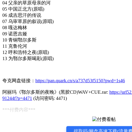
04 父亲的草原母亲的河
05 中国正北方(原唱)
06 成吉思汗的传说
07 乌审草原的叙说(原唱)
08 嘎达梅林
09 诺恩吉娅
10 青铜鄂尔多斯
11 克鲁伦河
12 呼和浩特之夜(原唱)
13 为鄂尔多斯喝彩(原唱)
夸克网盘链接：
https://pan.quark.cn/s/a737d53f5150?pwd=1s46
阿丽玛《鄂尔多斯的夜晚》(黑胶CD)WAV+CUE.rar:
https://url
91244f?p=4471
(访问密码: 4471)
***付费内容***
提取码/网盘高速下载(流量费