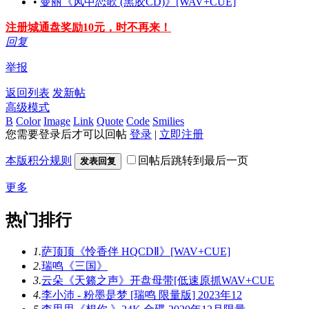
•
曼丽《风中恋歌 (黑胶CD)》[WAV+CUE]
注册城通盘奖励10元，时不再来！
回复
举报
返回列表
发新帖
高级模式
B
Color
Image
Link
Quote
Code
Smilies
您需要登录后才可以回帖
登录
|
立即注册
本版积分规则
回帖后跳转到最后一页
发表回复
更多
热门排行
1.
萨顶顶《怜香伴 HQCDⅡ》[WAV+CUE]
2.
瑞鸣《三国》
3.
云朵《天籁之声》开盘母带[低速原抓WAV+CUE
4.
李小沛 - 粉墨是梦 [瑞鸣 限量版] 2023年12