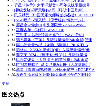
5.
李思思《想你 》24K 金碟 2020年12月限量
6.
群星《传承》太平洋影音45周年头版限量编号
7.
[超级发烧试听天碟] 赵聪《聆听中国月舞》[
8.
民乐精品《中国民乐大师纯独奏鉴赏DSD(14CD
9.
[ABC唱片] -谢采妘 《原音经典 情韵十八》[
10.
廖昌永 - 情缘HQⅡ 头版限量 - 2024 - WAV+
11.
巫娜古琴 《禅踪》WAV/CUE
12.
王思雨 -《思念陪着鸿雁飞》[WAV+分轨]
13.
瑞鸣音乐《三国》头版限量编号24K金碟[低速
14.
李小沛录音作品《龙韵·15周年》 2016 [FLA
15.
腾格尔《远远的思念HQII》头版限量编号[低
16.
姜克美.2024 -《霸王别姬HQⅡ》头版限量编
17.
民乐发烧盘《大浪淘沙·精英独奏》24K金碟
18.
[FIM发烧唱片14] 关乃忠&乔珊《古琴新韵》/
19.
群星《震撼-瑞鸣精选：杜比全景声（DOLBY A
20.
发自生命底蕴的呼唤 降央卓玛《金色的呼唤2
更多
图文热点