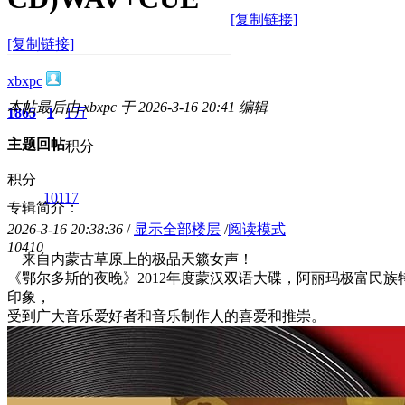
[复制链接]
[复制链接]
xbxpc
本帖最后由 xbxpc 于 2026-3-16 20:41 编辑
1865
1
1万
主题
回帖
积分
积分
10117
专辑简介：
2026-3-16 20:38:36
/
显示全部楼层
/
阅读模式
1041
0
来自内蒙古草原上的极品天籁女声！
《鄂尔多斯的夜晚》2012年度蒙汉双语大碟，阿丽玛极富民
印象，
受到广大音乐爱好者和音乐制作人的喜爱和推崇。