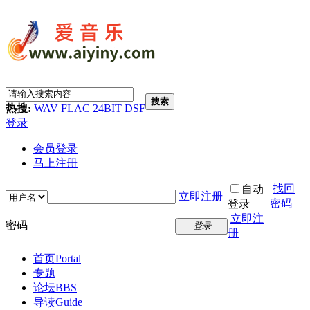
搜索
热搜:
WAV
FLAC
24BIT
DSF
登录
会员登录
马上注册
找回
自动
立即注册
密码
登录
立即注
密码
登录
册
首页
Portal
专题
论坛
BBS
导读
Guide