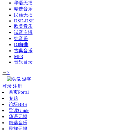
华语无损
精选音乐
民族无损
DSD-DSF
欧美音乐
试音专辑
纯音乐
DJ舞曲
古典音乐
MP3
音乐目录
×
三
游客
登录
注册
首页
Portal
专题
论坛
BBS
导读
Guide
华语无损
精选音乐
民族无损