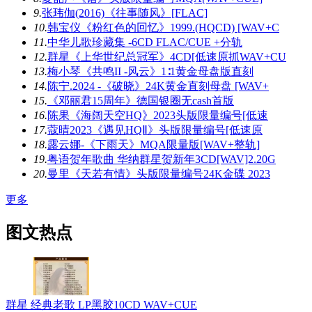
9.
张玮伽(2016)《往事随风》[FLAC]
10.
韩宝仪《粉红色的回忆》1999.(HQCD) [WAV+C
11.
中华儿歌珍藏集 -6CD FLAC/CUE +分轨
12.
群星《上华世纪总冠军》4CD[低速原抓WAV+CU
13.
梅小琴《共鸣II -风云》1∶1黄金母盘版直刻
14.
陈宁.2024 -《破晓》24K黄金直刻母盘 [WAV+
15.
《邓丽君15周年》德国银圈无cash首版
16.
陈果《海阔天空HQ》2023头版限量编号[低速
17.
蔻晴2023《遇见HQⅡ》头版限量编号[低速原
18.
露云娜-《下雨天》MQA限量版[WAV+整轨]
19.
粤语贺年歌曲 华纳群星贺新年3CD[WAV]2.20G
20.
曼里《天若有情》头版限量编号24K金碟 2023
更多
图文热点
群星 经典老歌 LP黑胶10CD WAV+CUE