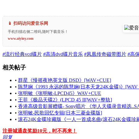
📱 扫码访问爱音乐网
手机扫描右侧二维码,随时下载音乐！
www.aiyiny.com
#
流行经典vcd碟片
#
高清dvd碟片音乐
#
凤凰传奇磁带图片
#
高保
相关帖子
•
群星《慢摇夜艳英文版 DSD》[WAV+CUE]
•
陈慧娴《1993 永远的陈慧娴(日本天龙24K金碟)》[WAV
•
张明敏《张明敏-LPCD45》WAV+CUE
•
王菲《极品天碟2》(LPCD 45 II[WAV+整轨]
•
香港高级音影展赠碟- Sony唱片 《华人天碟录音精选..SA
•
张明敏-民歌回忆专辑[日本三菱金碟版]
•
滚石24K金碟珍藏版《一人一首成名曲(滚石24K金碟珍
注册城通盘奖励10元，时不再来！
回复