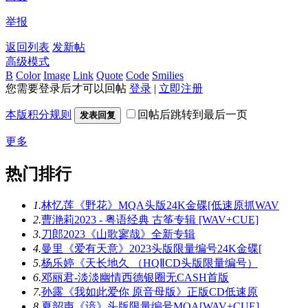
举报
返回列表
发新帖
高级模式
B
Color
Image
Link
Quote
Code
Smilies
您需要登录后才可以回帖
登录
|
立即注册
本版积分规则
回帖后跳转到最后一页
发表回复
更多
热门排行
1.
林忆莲《野花》MQA头版24K金碟[低速原抓WAV
2.
曹滟莉2023 - 粤语经典 古筝专辑 [WAV+CUE]
3.
刀郎2023《山歌寥哉》全新专辑
4.
曼里《爱有天意》2023头版限量编号24K金碟[
5.
杨乐婷《天长地久 （HQⅡCD头版限量编号）
6.
邓丽君-淡淡幽情西德银圈无CASH首版
7.
孙露《我如此爱你 原音母版》正版CD低速原
8.
夏韶声《谙》头版限量编号MQA[WAV+CUE]