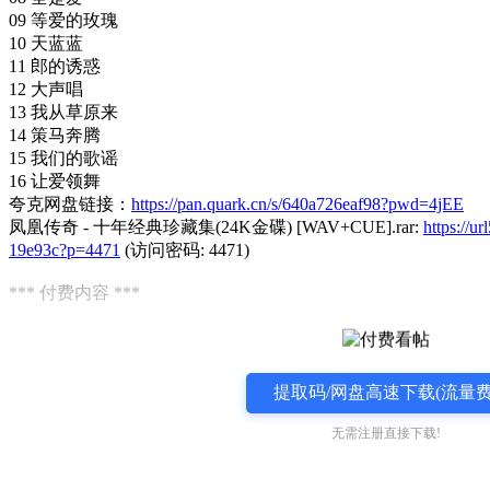
09 等爱的玫瑰
10 天蓝蓝
11 郎的诱惑
12 大声唱
13 我从草原来
14 策马奔腾
15 我们的歌谣
16 让爱领舞
夸克网盘链接：
https://pan.quark.cn/s/640a726eaf98?pwd=4jEE
凤凰传奇 - 十年经典珍藏集(24K金碟) [WAV+CUE].rar:
https://u
19e93c?p=4471
(访问密码: 4471)
*** 付费内容 ***
提取码/网盘高速下载(流量费
无需注册直接下载!