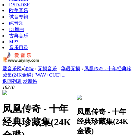
DSD-DSF
欧美音乐
试音专辑
纯音乐
DJ舞曲
古典音乐
MP3
音乐目录
爱音乐网
»
论坛
›
无损音乐
›
华语无损
›
凤凰传奇 - 十年经典珍
藏集(24K金碟) [WAV+CUE] ...
返回列表
发新帖
1821
0
凤凰传奇 - 十年
凤凰传奇 - 十年
经典珍藏集(24K
经典珍藏集(24K
金碟)