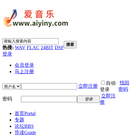
搜索
热搜:
WAV
FLAC
24BIT
DSF
登录
会员登录
马上注册
找回
自动
立即注册
密码
登录
立即注
密码
登录
册
首页
Portal
专题
论坛
BBS
导读
Guide