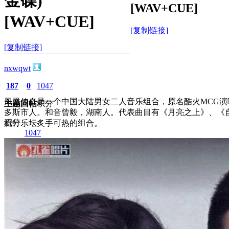
金碟)
[WAV+CUE]
[WAV+CUE]
[复制链接]
[复制链接]
nxwqwt
187
0
1047
凤凰传奇是一个中国大陆男女二人音乐组合，原名酷火MCG
主题
回帖
积分
多斯市人。和音曾毅，湖南人。代表曲目有《月亮之上》、《
积分
流行乐坛炙手可热的组合。
1047
2026-3-17 18:45:12
/
显示全部楼层
/
阅读模式
1821
0