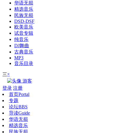
华语无损
精选音乐
民族无损
DSD-DSF
欧美音乐
试音专辑
纯音乐
DJ舞曲
古典音乐
MP3
音乐目录
×
三
游客
登录
注册
首页
Portal
专题
论坛
BBS
导读
Guide
华语无损
精选音乐
民族无损